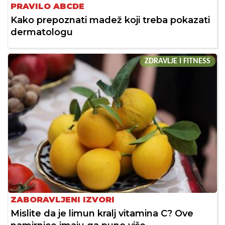
PRAVILO ABCDE
Kako prepoznati madež koji treba pokazati
dermatologu
ZDRAVLJE I FITNESS
ZABORAVLJENI IZVORI
Mislite da je limun kralj vitamina C? Ove