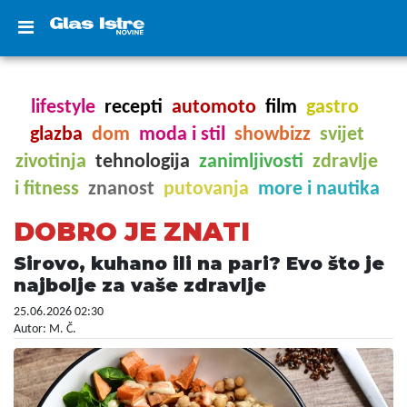
lifestyle
recepti
automoto
film
gastro
glazba
dom
moda i stil
showbizz
svijet
zivotinja
tehnologija
zanimljivosti
zdravlje
i fitness
znanost
putovanja
more i nautika
DOBRO JE ZNATI
Sirovo, kuhano ili na pari? Evo što je
najbolje za vaše zdravlje
25.06.2026 02:30
Autor: M. Č.