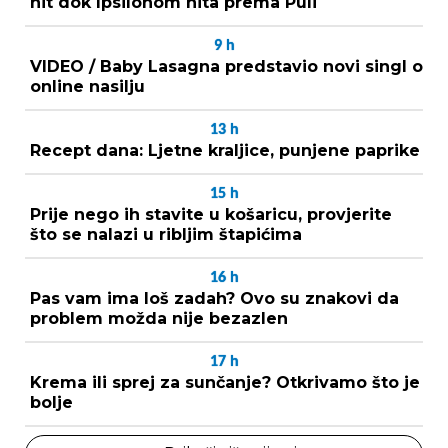
hit dok Ipsilonom hita prema Puli
9
h
VIDEO / Baby Lasagna predstavio novi singl o
online nasilju
13
h
Recept dana: Ljetne kraljice, punjene paprike
15
h
Prije nego ih stavite u košaricu, provjerite
što se nalazi u ribljim štapićima
16
h
Pas vam ima loš zadah? Ovo su znakovi da
problem možda nije bezazlen
17
h
Krema ili sprej za sunčanje? Otkrivamo što je
bolje