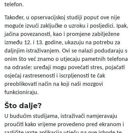
telefon.
Također, u opservacijskoj studiji poput ove nije
moguće izvući zaključke o uzroku i posljedici. Ipak,
jačina povezanosti, kao i promjene zabilježene
između 12. i 13. godine, ukazuju na potrebu za
daljnjim istraživanjem. Ovi se nalazi podudaraju s
onim što već znamo o utjecaju pametnih telefona
na odrasle: uređaji mogu povećati stres, pojačati
osjećaj rastresenosti i iscrpljenosti te čak
preoblikovati način na koji naši mozgovi
funkcioniraju.
Što dalje?
U budućim studijama, istraživači namjeravaju
proučiti kako vrijeme provedeno pred ekranom i
različite vrste aplikacija utječu na ove ishode te