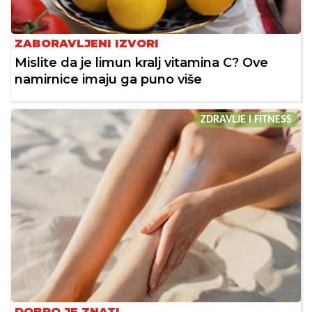
ZABORAVLJENI IZVORI
Mislite da je limun kralj vitamina C? Ove
namirnice imaju ga puno više
ZDRAVLJE I FITNESS
DOBRO JE ZNATI