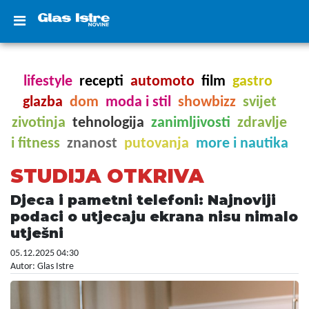
lifestyle
recepti
automoto
film
gastro
glazba
dom
moda i stil
showbizz
svijet
zivotinja
tehnologija
zanimljivosti
zdravlje
i fitness
znanost
putovanja
more i nautika
STUDIJA OTKRIVA
Djeca i pametni telefoni: Najnoviji
podaci o utjecaju ekrana nisu nimalo
utješni
05.12.2025 04:30
Autor: Glas Istre