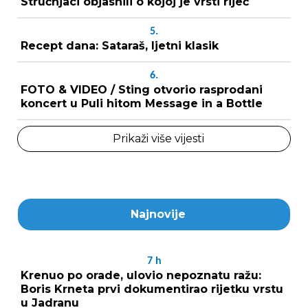
Stručnjaci objasnili o kojoj je vrsti riječ
5.
Recept dana: Sataraš, ljetni klasik
6.
FOTO & VIDEO / Sting otvorio rasprodani
koncert u Puli hitom Message in a Bottle
Prikaži više vijesti
Najnovije
7
h
Krenuo po orade, ulovio nepoznatu ražu:
Boris Krneta prvi dokumentirao rijetku vrstu
u Jadranu