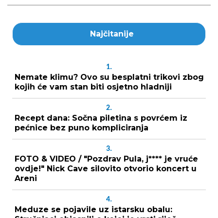
Najčitanije
1.
Nemate klimu? Ovo su besplatni trikovi zbog
kojih će vam stan biti osjetno hladniji
2.
Recept dana: Sočna piletina s povrćem iz
pećnice bez puno kompliciranja
3.
FOTO & VIDEO / "Pozdrav Pula, j**** je vruće
ovdje!" Nick Cave silovito otvorio koncert u
Areni
4.
Meduze se pojavile uz istarsku obalu: