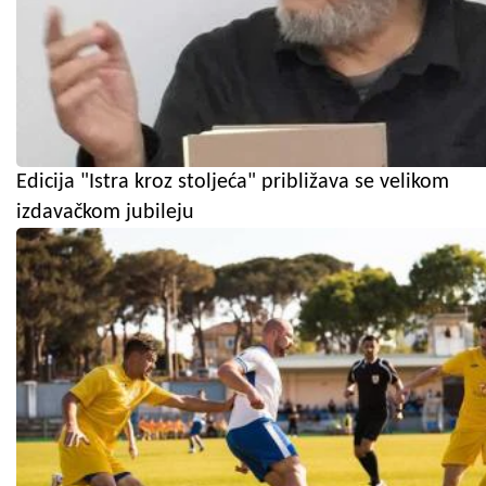
Edicija "Istra kroz stoljeća" približava se velikom
izdavačkom jubileju