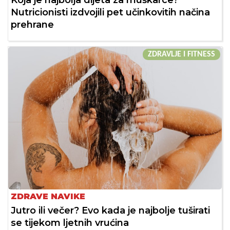
Koja je najbolja dijeta za muškarce?
Nutricionisti izdvojili pet učinkovitih načina
prehrane
ZDRAVLJE I FITNESS
ZDRAVE NAVIKE
Jutro ili večer? Evo kada je najbolje tuširati
se tijekom ljetnih vrućina