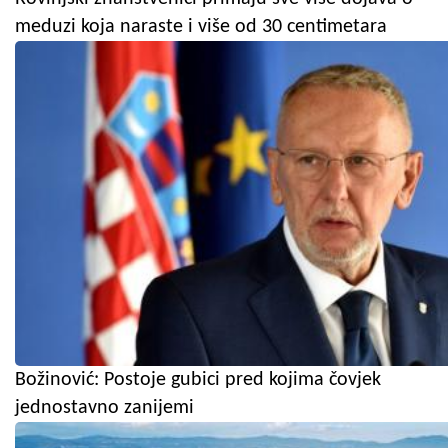
meduzi koja naraste i više od 30 centimetara
Božinović: Postoje gubici pred kojima čovjek
jednostavno zanijemi