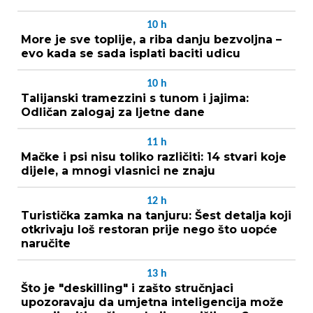
10
h
More je sve toplije, a riba danju bezvoljna –
evo kada se sada isplati baciti udicu
10
h
Talijanski tramezzini s tunom i jajima:
Odličan zalogaj za ljetne dane
11
h
Mačke i psi nisu toliko različiti: 14 stvari koje
dijele, a mnogi vlasnici ne znaju
12
h
Turistička zamka na tanjuru: Šest detalja koji
otkrivaju loš restoran prije nego što uopće
naručite
13
h
Što je "deskilling" i zašto stručnjaci
upozoravaju da umjetna inteligencija može