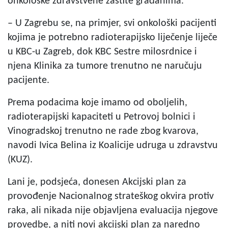
onkološke zdravstvene zaštite građanima.
– U Zagrebu se, na primjer, svi onkološki pacijenti
kojima je potrebno radioterapijsko liječenje liječe
u KBC-u Zagreb, dok KBC Sestre milosrdnice i
njena Klinika za tumore trenutno ne naručuju
pacijente.
Prema podacima koje imamo od oboljelih,
radioterapijski kapaciteti u Petrovoj bolnici i
Vinogradskoj trenutno ne rade zbog kvarova,
navodi Ivica Belina iz Koalicije udruga u zdravstvu
(KUZ).
Lani je, podsjeća, donesen Akcijski plan za
provođenje Nacionalnog strateškog okvira protiv
raka, ali nikada nije objavljena evaluacija njegove
provedbe, a niti novi akcijski plan za naredno