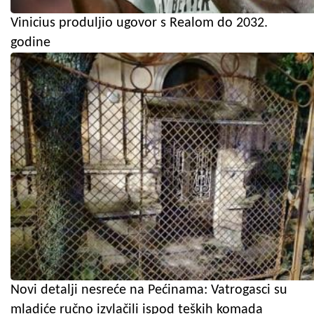
Vinicius produljio ugovor s Realom do 2032.
godine
Novi detalji nesreće na Pećinama: Vatrogasci su
mladiće ručno izvlačili ispod teških komada