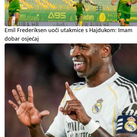
Emil Frederiksen uoči utakmice s Hajdukom: Imam
dobar osjećaj