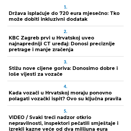
1.
Država isplaćuje do 720 eura mjesečno: Tko
može dobiti inkluzivni dodatak
2.
KBC Zagreb prvi u Hrvatskoj uveo
najnapredniji CT uređaj: Donosi preciznije
pretrage i manje zračenja
3.
Stižu nove cijene goriva: Donosimo dobre i
loše vijesti za vozače
4.
Kada vozači u Hrvatskoj moraju ponovno
polagati vozački ispit? Ovo su ključna pravila
5.
VIDEO / Svaki treći nadzor otkrio
nepravilnosti, inspektori pečatili smještaje i
izrekli kazne veće od dva milijuna eura