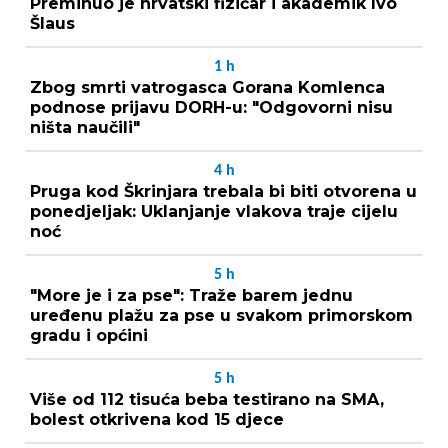
Preminuo je hrvatski fizičar i akademik Ivo
Šlaus
1
h
Zbog smrti vatrogasca Gorana Komlenca
podnose prijavu DORH-u: "Odgovorni nisu
ništa naučili"
4
h
Pruga kod Škrinjara trebala bi biti otvorena u
ponedjeljak: Uklanjanje vlakova traje cijelu
noć
5
h
"More je i za pse": Traže barem jednu
uređenu plažu za pse u svakom primorskom
gradu i općini
5
h
Više od 112 tisuća beba testirano na SMA,
bolest otkrivena kod 15 djece