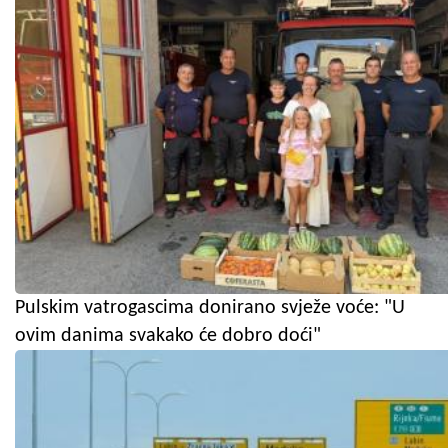
Pulskim vatrogascima donirano svježe voće: "U
ovim danima svakako će dobro doći"