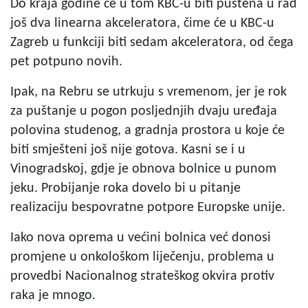
Do kraja godine će u tom KBC-u biti puštena u rad
još dva linearna akceleratora, čime će u KBC-u
Zagreb u funkciji biti sedam akceleratora, od čega
pet potpuno novih.
Ipak, na Rebru se utrkuju s vremenom, jer je rok
za puštanje u pogon posljednjih dvaju uređaja
polovina studenog, a gradnja prostora u koje će
biti smješteni još nije gotova. Kasni se i u
Vinogradskoj, gdje je obnova bolnice u punom
jeku. Probijanje roka dovelo bi u pitanje
realizaciju bespovratne potpore Europske unije.
Iako nova oprema u većini bolnica već donosi
promjene u onkološkom liječenju, problema u
provedbi Nacionalnog strateškog okvira protiv
raka je mnogo.