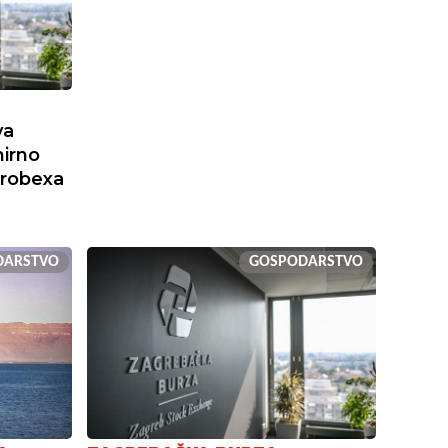
va
mirno
Crobexa
DARSTVO
GOSPODARSTVO