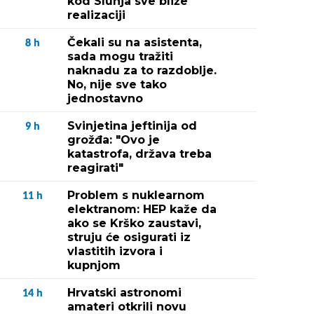
kod Slunja sve bliže
realizaciji
Čekali su na asistenta,
8
h
sada mogu tražiti
naknadu za to razdoblje.
No, nije sve tako
jednostavno
Svinjetina jeftinija od
9
h
grožđa: "Ovo je
katastrofa, država treba
reagirati"
Problem s nuklearnom
11
h
elektranom: HEP kaže da
ako se Krško zaustavi,
struju će osigurati iz
vlastitih izvora i
kupnjom
Hrvatski astronomi
14
h
amateri otkrili novu