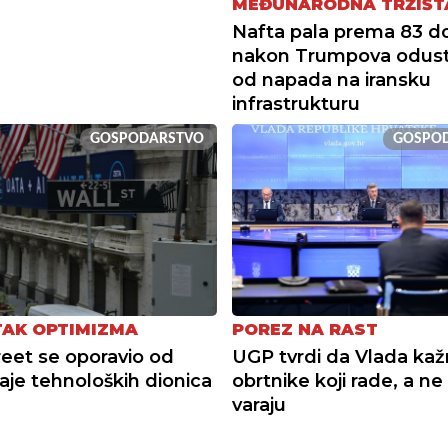
MEĐUNARODNA TRŽIŠT
Nafta pala prema 83 do
nakon Trumpova odust
od napada na iransku
infrastrukturu
GOSPODARSTVO
GOSPO
AK OPTIMIZMA
POREZ NA RAST
reet se oporavio od
UGP tvrdi da Vlada kaž
aje tehnoloških dionica
obrtnike koji rade, a ne
varaju