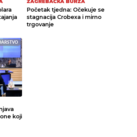
A
ZAGREBAČKA BURZA
lara
Početak tjedna: Očekuje se
ajanja
stagnacija Crobexa i mirno
trgovanje
DARSTVO
njava
 one koji