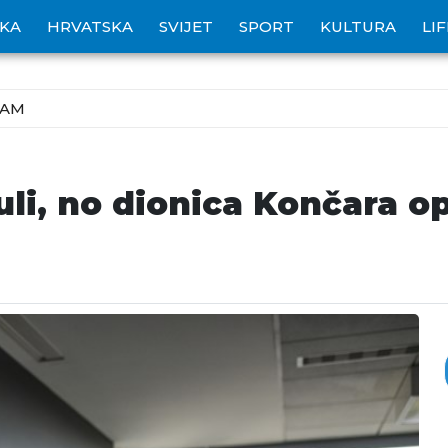
IKA
HRVATSKA
SVIJET
SPORT
KULTURA
LI
ZAM
uli, no dionica Končara o