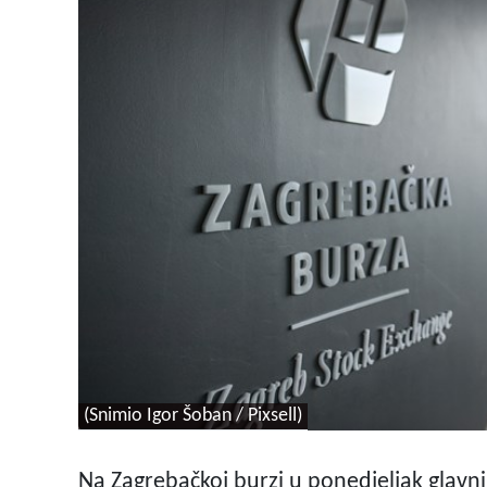
(Snimio Igor Šoban / Pixsell)
Na Zagrebačkoj burzi u ponedjeljak glavni 