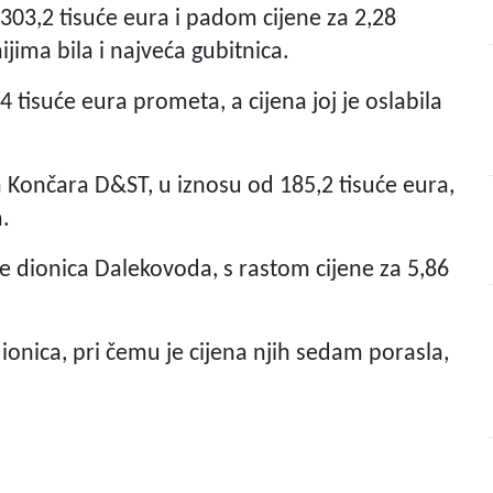
303,2 tisuće eura i padom cijene za 2,28
ijima bila i najveća gubitnica.
4 tisuće eura prometa, a cijena joj je oslabila
a Končara D&ST, u iznosu od 185,2 tisuće eura,
a.
je dionica Dalekovoda, s rastom cijene za 5,86
onica, pri čemu je cijena njih sedam porasla,