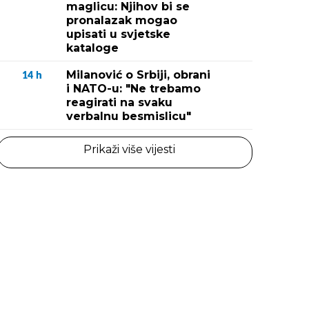
maglicu: Njihov bi se
pronalazak mogao
upisati u svjetske
kataloge
Milanović o Srbiji, obrani
14
h
i NATO-u: "Ne trebamo
reagirati na svaku
verbalnu besmislicu"
Prikaži više vijesti