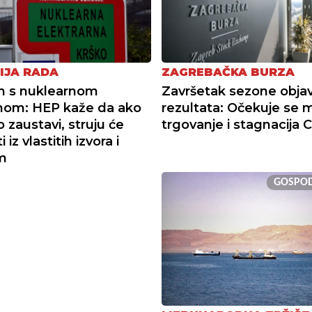
IJA RADA
ZAGREBAČKA BURZA
m s nuklearnom
Završetak sezone obja
nom: HEP kaže da ako
rezultata: Očekuje se 
 zaustavi, struju će
trgovanje i stagnacija 
 iz vlastitih izvora i
m
GOSPO