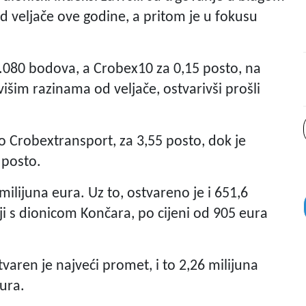
d veljače ove godine, a pritom je u fokusu
4.080 bodova, a Crobex10 za 0,15 posto, na
išim razinama od veljače, ostvarivši prošli
 Crobextransport, za 3,55 posto, dok je
 posto.
ilijuna eura. Uz to, ostvareno je i 651,6
ji s dionicom Končara, po cijeni od 905 eura
aren je najveći promet, i to 2,26 milijuna
eura.