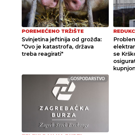
POREMEĆENO TRŽIŠTE
REDUKC
Svinjetina jeftinija od grožđa:
Proble
"Ovo je katastrofa, država
elektra
treba reagirati"
se Krško
osigurati
kupnjo
GOSPODARSTVO