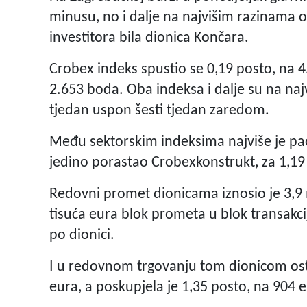
minusu, no i dalje na najvišim razinama o
investitora bila dionica Končara.
Crobex indeks spustio se 0,19 posto, na 
2.653 boda. Oba indeksa i dalje su na najv
tjedan uspon šesti tjedan zaredom.
Među sektorskim indeksima najviše je pao
jedino porastao Crobexkonstrukt, za 1,19
Redovni promet dionicama iznosio je 3,9 m
tisuća eura blok prometa u blok transakci
po dionici.
I u redovnom trgovanju tom dionicom ostv
eura, a poskupjela je 1,35 posto, na 904 