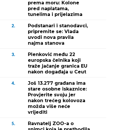
prema moru: Kolone
pred naplatama,
tunelima i prijelazima
Podstanari i stanodavci,
2.
pripremite se: Vlada
uvodi nova pravila
najma stanova
Plenković među 22
3.
europska čelnika koji
traže jačanje granica EU
nakon događaja u Ceut
Još 13.277 građana ima
4.
stare osobne iskaznice:
Provjerite svoju jer
nakon trećeg kolovoza
možda više neće
vrijediti
Ravnatelj ZOO-a o
5.
snimci koja je prethodila