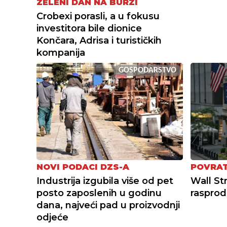
ZELENI DAN NA BURZI
Crobexi porasli, a u fokusu
investitora bile dionice
Končara, Adrisa i turističkih
kompanija
GOSPODARSTVO
NOVI PODACI DZS-A
POVRAT
Industrija izgubila više od pet
Wall St
posto zaposlenih u godinu
rasprod
dana, najveći pad u proizvodnji
odjeće