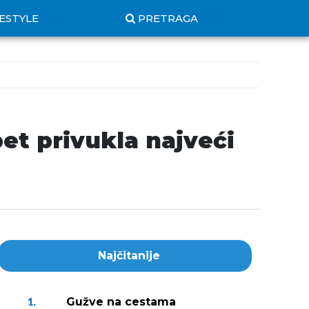
FESTYLE
PRETRAGA
pet privukla najveći
Najčitanije
Gužve na cestama
1.