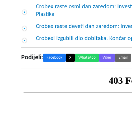
Crobex raste osmi dan zaredom: Investi
Plastika
Crobex raste deveti dan zaredom: Inves
Crobexi izgubili dio dobitaka. Končar o
Podijeli:
Facebook
X
WhatsApp
Viber
Email