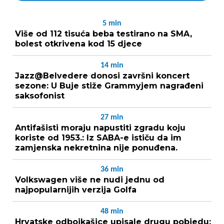
5
min
Više od 112 tisuća beba testirano na SMA,
bolest otkrivena kod 15 djece
14
min
Jazz@Belvedere donosi završni koncert
sezone: U Buje stiže Grammyjem nagrađeni
saksofonist
27
min
Antifašisti moraju napustiti zgradu koju
koriste od 1953.: Iz SABA-e ističu da im
zamjenska nekretnina nije ponuđena.
36
min
Volkswagen više ne nudi jednu od
najpopularnijih verzija Golfa
48
min
Hrvatske odbojkašice upisale drugu pobjedu: