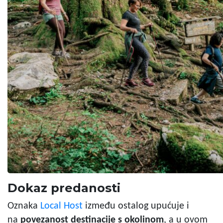
Dokaz predanosti
Oznaka
Local Host
između ostalog upućuje i
na
povezanost destinacije s okolinom
, a u ovom