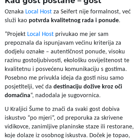
Kad gost postane – gost
Oznaka
Local Host
za Seifert nije formalnost, već
služi kao
potvrda kvalitetnog rada i ponude
.
“Projekt
Local Host
privukao me jer sam
prepoznala da ispunjavam većinu kriterija za
dodjelu oznake – autentičnost ponude, visoku
razinu gostoljubivosti, ekološku osviještenost te
kvalitetnu i posvećenu komunikaciju s gostima.
Posebno me privukla ideja da gosti nisu samo
posjetitelji, već da
destinaciju dožive kroz oči
domaćina
“, nadodala je sugovornica.
U Kraljici Šume to znači da svaki gost dobiva
iskustvo “po mjeri”, od preporuka za skrivene
vidikovce, zanimljive planinske staze ili restorane,
koje dolaze iz osobnog iskustva. Doček je topao,