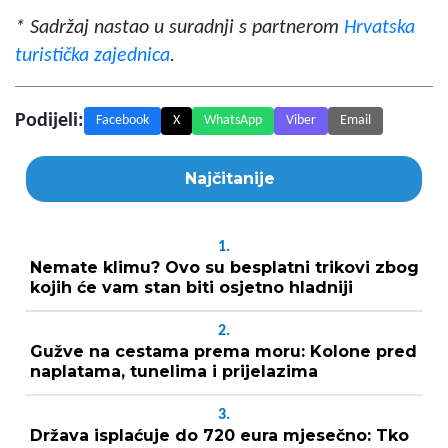
* Sadržaj nastao u suradnji s partnerom
Hrvatska
turistička zajednica
.
Podijeli:
Facebook
X
WhatsApp
Viber
Email
Najčitanije
1.
Nemate klimu? Ovo su besplatni trikovi zbog
kojih će vam stan biti osjetno hladniji
2.
Gužve na cestama prema moru: Kolone pred
naplatama, tunelima i prijelazima
3.
Država isplaćuje do 720 eura mjesečno: Tko