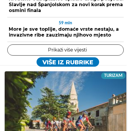
Slavlje nad Španjolskom za novi korak prema
osmini finala
59
min
More je sve toplije, domaće vrste nestaju, a
invazivne ribe zauzimaju njihovo mjesto
Prikaži više vijesti
VIŠE IZ RUBRIKE
TURIZAM