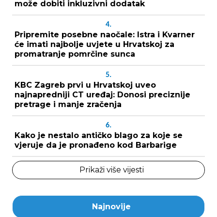
može dobiti inkluzivni dodatak
4.
Pripremite posebne naočale: Istra i Kvarner
će imati najbolje uvjete u Hrvatskoj za
promatranje pomrčine sunca
5.
KBC Zagreb prvi u Hrvatskoj uveo
najnapredniji CT uređaj: Donosi preciznije
pretrage i manje zračenja
6.
Kako je nestalo antičko blago za koje se
vjeruje da je pronađeno kod Barbarige
Prikaži više vijesti
Najnovije