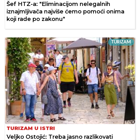
Šef HTZ-a: "Eliminacijom nelegalnih
iznajmljivača najviše ćemo pomoći onima
koji rade po zakonu"
TURIZAM
TURIZAM U ISTRI
Veljko Ostojić: Treba jasno razlikovati