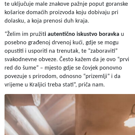
te uključuje male znakove pažnje poput goranske
košarice domaćih proizvoda koju dobivaju pri
dolasku, a koja prenosi duh kraja.
“Želim im pružit
i autentično iskustvo boravka
u
posebno građenoj drvenoj kući, gdje se mogu
opustiti i usporiti na trenutak, te “zaboraviti”
svakodnevne obveze. Često kažem da je ovo “prvi
red do šume” – mjesto gdje se čovjek ponovno
povezuje s prirodom, odnosno “prizemlji” i da
vrijeme u Kraljici treba stati”, priča nam.