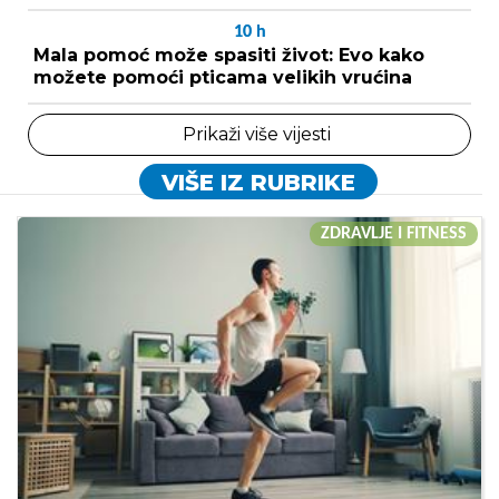
10
h
Mala pomoć može spasiti život: Evo kako
možete pomoći pticama velikih vrućina
Prikaži više vijesti
VIŠE IZ RUBRIKE
ZDRAVLJE I FITNESS