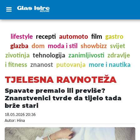
lifestyle
recepti
automoto
film
gastro
glazba
dom
moda i stil
showbizz
svijet
zivotinja
tehnologija
zanimljivosti
zdravlje
i fitness
znanost
putovanja
more i nautika
TJELESNA RAVNOTEŽA
Spavate premalo ili previše?
Znanstvenici tvrde da tijelo tada
brže stari
18.05.2026 20:36
Autor: Hina