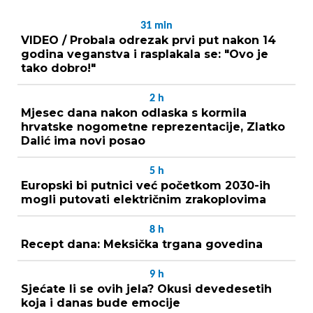
31
min
VIDEO / Probala odrezak prvi put nakon 14
godina veganstva i rasplakala se: "Ovo je
tako dobro!"
2
h
Mjesec dana nakon odlaska s kormila
hrvatske nogometne reprezentacije, Zlatko
Dalić ima novi posao
5
h
Europski bi putnici već početkom 2030-ih
mogli putovati električnim zrakoplovima
8
h
Recept dana: Meksička trgana govedina
9
h
Sjećate li se ovih jela? Okusi devedesetih
koja i danas bude emocije