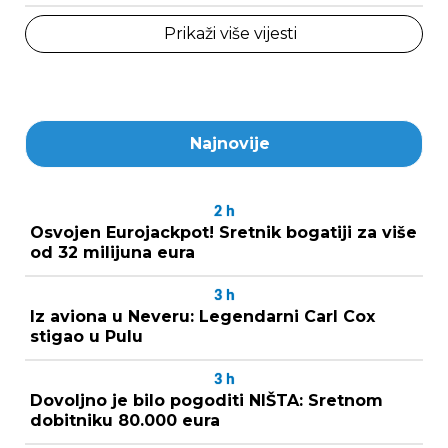
Prikaži više vijesti
Najnovije
2
h
Osvojen Eurojackpot! Sretnik bogatiji za više
od 32 milijuna eura
3
h
Iz aviona u Neveru: Legendarni Carl Cox
stigao u Pulu
3
h
Dovoljno je bilo pogoditi NIŠTA: Sretnom
dobitniku 80.000 eura