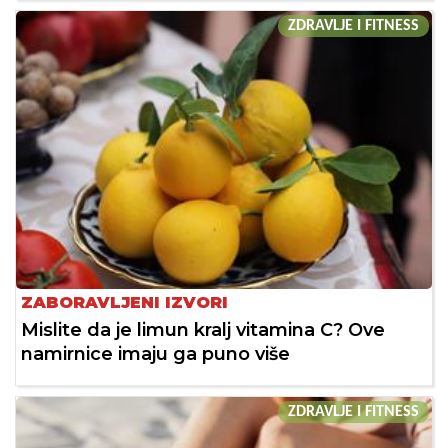
ZDRAVLJE I FITNESS
ZABORAVLJENI IZVORI
Mislite da je limun kralj vitamina C? Ove
namirnice imaju ga puno više
ZDRAVLJE I FITNESS