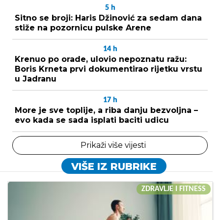
5
h
Sitno se broji: Haris Džinović za sedam dana
stiže na pozornicu pulske Arene
14
h
Krenuo po orade, ulovio nepoznatu ražu:
Boris Krneta prvi dokumentirao rijetku vrstu
u Jadranu
17
h
More je sve toplije, a riba danju bezvoljna –
evo kada se sada isplati baciti udicu
Prikaži više vijesti
VIŠE IZ RUBRIKE
ZDRAVLJE I FITNESS