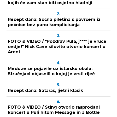
kojih će vam stan biti osjetno hladniji
2.
Recept dana: Sočna piletina s povrćem iz
pećnice bez puno kompliciranja
3.
FOTO & VIDEO / "Pozdrav Pula, j**** je vruće
ovdje!" Nick Cave silovito otvorio koncert u
Areni
4.
Meduze se pojavile uz istarsku obalu:
Stručnjaci objasnili o kojoj je vrsti riječ
5.
Recept dana: Sataraš, ljetni klasik
6.
FOTO & VIDEO / Sting otvorio rasprodani
koncert u Puli hitom Message in a Bottle