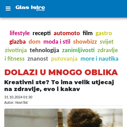
lifestyle
recepti
automoto
film
gastro
glazba
dom
moda i stil
showbizz
svijet
zivotinja
tehnologija
zanimljivosti
zdravlje
i fitness
znanost
putovanja
more i nautika
DOLAZI U MNOGO OBLIKA
Kreativni ste? To ima velik utjecaj
na zdravlje, evo i kakav
31.10.2024 01:30
Autor: Novi list