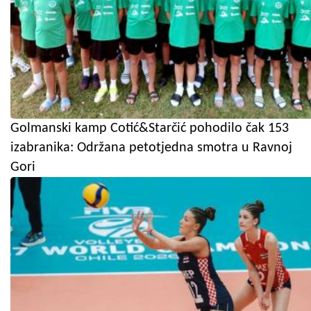
Golmanski kamp Cotić&Starčić pohodilo čak 153
izabranika: Održana petotjedna smotra u Ravnoj
Gori