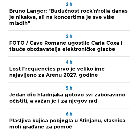
2
h
Bruno Langer: "Budućnost rock’n’rolla danas
je nikakva, ali na koncertima je sve više
mladih"
3
h
FOTO / Cave Romane ugostile Carla Coxa i
tisuće obožavatelja elektroničke glazbe
4
h
Lost Frequencies prvo je veliko ime
najavljeno za Arenu 2027. godine
5
h
Jedan dio hladnjaka gotovo svi zaboravimo
očistiti, a važan je i za njegov rad
6
h
Plašljiva kujica pobjegla u Štinjanu, vlasnica
moli građane za pomoć