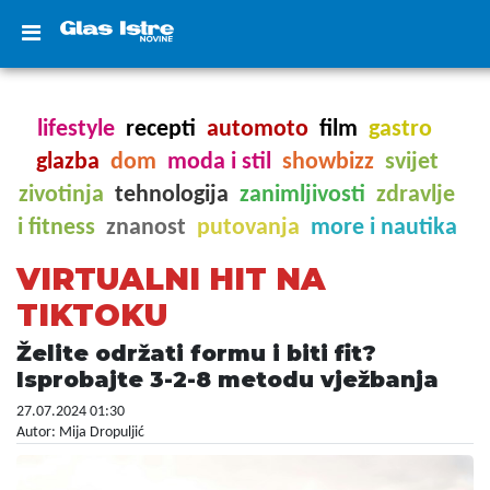
lifestyle
recepti
automoto
film
gastro
glazba
dom
moda i stil
showbizz
svijet
zivotinja
tehnologija
zanimljivosti
zdravlje
i fitness
znanost
putovanja
more i nautika
VIRTUALNI HIT NA
TIKTOKU
Želite održati formu i biti fit?
Isprobajte 3-2-8 metodu vježbanja
27.07.2024 01:30
Autor: Mija Dropuljić