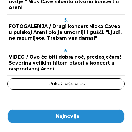
ovdje!" Nick Cave silovito otvorio koncert u
Areni
5.
FOTOGALERIJA / Drugi koncert Nicka Cavea
u pulskoj Areni bio je umorniji i gušći. "Ljudi,
ne razumijete. Trebam vas danas!"
6.
VIDEO / Ovo će biti dobra noć, predosjećam!
Severina velikim hitom otvorila koncert u
rasprodanoj Areni
Prikaži više vijesti
Najnovije