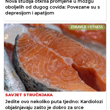
Nova studija otkrila promjene u mozgu
oboljelih od dugog covida: Povezane su s
depresijom i apatijom
ZDRAVLJE I FITNESS
SAVJET STRUČNJAKA
Jedite ovo nekoliko puta tjedno: Kardiolozi
objašnjavaju zašto je dobro za srce