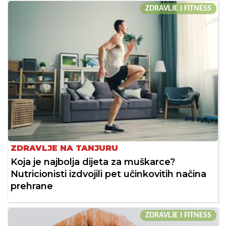
ZDRAVLJE I FITNESS
ZDRAVLJE NA TANJURU
Koja je najbolja dijeta za muškarce?
Nutricionisti izdvojili pet učinkovitih načina
prehrane
ZDRAVLJE I FITNESS