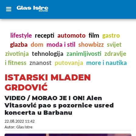
lifestyle
recepti
automoto
film
gastro
glazba
dom
moda i stil
showbizz
svijet
zivotinja
tehnologija
zanimljivosti
zdravlje
i fitness
znanost
putovanja
more i nautika
ISTARSKI MLADEN
GRDOVIĆ
VIDEO / MORAO JE I ON! Alen
Vitasović pao s pozornice usred
koncerta u Barbanu
22.08.2022 11:42
Autor: Glas Istre