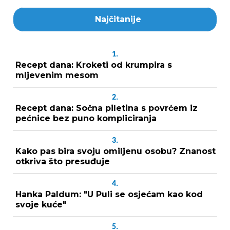
Najčitanije
1.
Recept dana: Kroketi od krumpira s
mljevenim mesom
2.
Recept dana: Sočna piletina s povrćem iz
pećnice bez puno kompliciranja
3.
Kako pas bira svoju omiljenu osobu? Znanost
otkriva što presuđuje
4.
Hanka Paldum: "U Puli se osjećam kao kod
svoje kuće"
5.