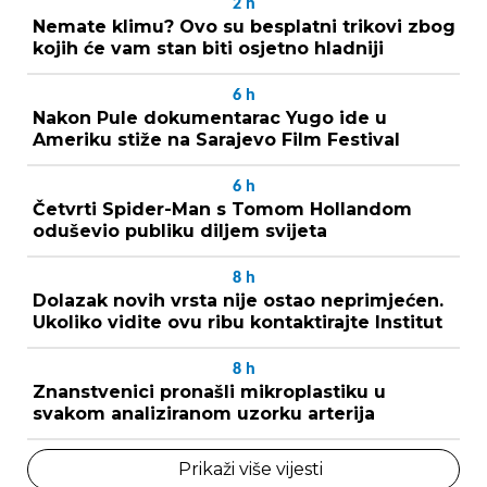
2
h
Nemate klimu? Ovo su besplatni trikovi zbog
kojih će vam stan biti osjetno hladniji
6
h
Nakon Pule dokumentarac Yugo ide u
Ameriku stiže na Sarajevo Film Festival
6
h
Četvrti Spider-Man s Tomom Hollandom
oduševio publiku diljem svijeta
8
h
Dolazak novih vrsta nije ostao neprimjećen.
Ukoliko vidite ovu ribu kontaktirajte Institut
8
h
Znanstvenici pronašli mikroplastiku u
svakom analiziranom uzorku arterija
Prikaži više vijesti