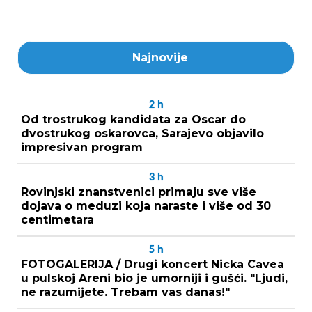
Najnovije
2
h
Od trostrukog kandidata za Oscar do
dvostrukog oskarovca, Sarajevo objavilo
impresivan program
3
h
Rovinjski znanstvenici primaju sve više
dojava o meduzi koja naraste i više od 30
centimetara
5
h
FOTOGALERIJA / Drugi koncert Nicka Cavea
u pulskoj Areni bio je umorniji i gušći. "Ljudi,
ne razumijete. Trebam vas danas!"