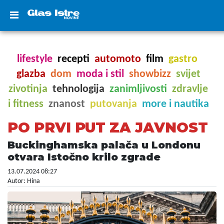
lifestyle
recepti
automoto
film
gastro
glazba
dom
moda i stil
showbizz
svijet
zivotinja
tehnologija
zanimljivosti
zdravlje
i fitness
znanost
putovanja
more i nautika
PO PRVI PUT ZA JAVNOST
Buckinghamska palača u Londonu
otvara Istočno krilo zgrade
13.07.2024 08:27
Autor: Hina