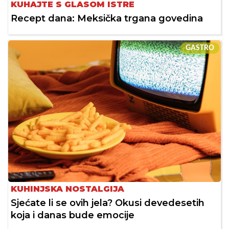
KUHAJTE S GLASOM ISTRE
Recept dana: Meksička trgana govedina
GASTRO
KUHINJSKA NOSTALGIJA
Sjećate li se ovih jela? Okusi devedesetih
koja i danas bude emocije