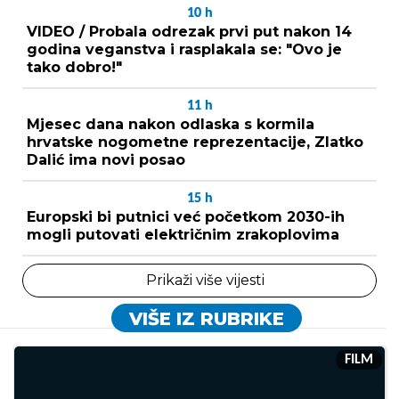
10
h
VIDEO / Probala odrezak prvi put nakon 14
godina veganstva i rasplakala se: "Ovo je
tako dobro!"
11
h
Mjesec dana nakon odlaska s kormila
hrvatske nogometne reprezentacije, Zlatko
Dalić ima novi posao
15
h
Europski bi putnici već početkom 2030-ih
mogli putovati električnim zrakoplovima
Prikaži više vijesti
VIŠE IZ RUBRIKE
FILM