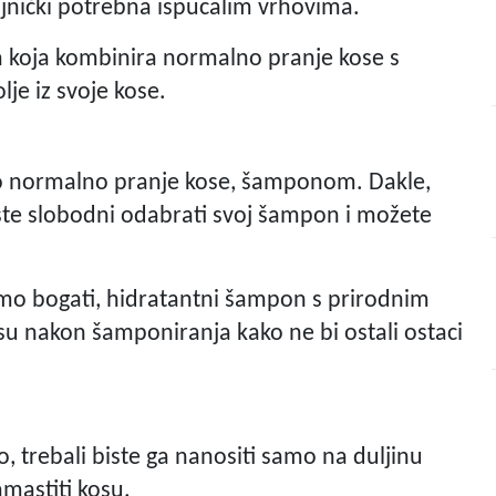
čajnički potrebna ispucalim vrhovima.
a koja kombinira normalno pranje kose s
je iz svoje kose.
go normalno pranje kose, šamponom. Dakle,
ste slobodni odabrati svoj šampon i možete
mo bogati, hidratantni šampon s prirodnim
su nakon šamponiranja kako ne bi ostali ostaci
, trebali biste ga nanositi samo na duljinu
amastiti kosu.