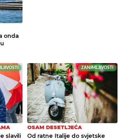
, a onda
 u
LJIVOSTI
ZANIMLJIVOSTI
AMA
OSAM DESETLJEĆA
 slavili
Od ratne Italije do svjetske