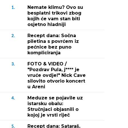
Nemate klimu? Ovo su
1.
besplatni trikovi zbog
kojih će vam stan biti
osjetno hladniji
Recept dana: Sočna
2.
piletina s povrćem iz
pećnice bez puno
kompliciranja
FOTO & VIDEO /
3.
"Pozdrav Pula, j**** je
vruće ovdje!" Nick Cave
silovito otvorio koncert
u Areni
Meduze se pojavile uz
4.
istarsku obalu:
Stručnjaci objasnili o
kojoj je vrsti riječ
Recept dana: Sataraš,
5.