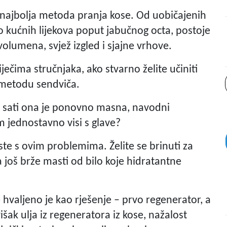
u najbolja metoda pranja kose. Od uobičajenih
o kućnih lijekova poput jabučnog octa, postoje
 volumena, svjež izgled i sjajne vrhove.
ječima stručnjaka, ako stvarno želite učiniti
i metodu sendviča.
ko sati ona je ponovno masna, navodni
 jednostavno visi s glave?
te s ovim problemima. Želite se brinuti za
 još brže masti od bilo koje hidratantne
hvaljeno je kao rješenje – prvo regenerator, a
šak ulja iz regeneratora iz kose, nažalost