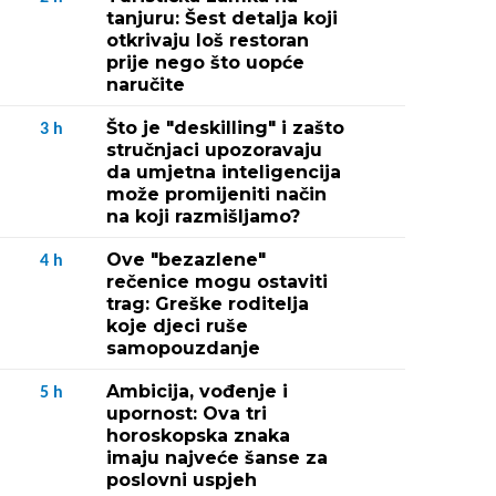
tanjuru: Šest detalja koji
otkrivaju loš restoran
prije nego što uopće
naručite
Što je "deskilling" i zašto
3
h
stručnjaci upozoravaju
da umjetna inteligencija
može promijeniti način
na koji razmišljamo?
Ove "bezazlene"
4
h
rečenice mogu ostaviti
trag: Greške roditelja
koje djeci ruše
samopouzdanje
Ambicija, vođenje i
5
h
upornost: Ova tri
horoskopska znaka
imaju najveće šanse za
poslovni uspjeh