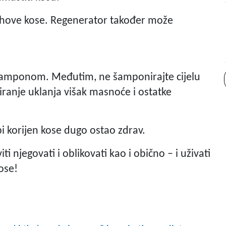
rhove kose. Regenerator također može
šamponom. Međutim, ne šamponirajte cijelu
ranje uklanja višak masnoće i ostatke
i korijen kose dugo ostao zdrav.
 njegovati i oblikovati kao i obično – i uživati
ose!