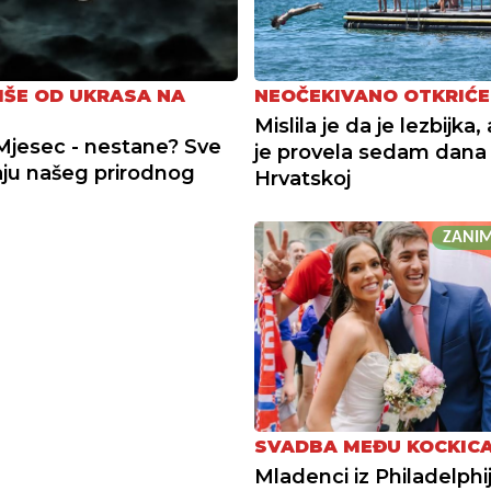
IŠE OD UKRASA NA
NEOČEKIVANO OTKRIĆE
Mislila je da je lezbijka
Mjesec - nestane? Sve
je provela sedam dana
aju našeg prirodnog
Hrvatskoj
ZANIM
SVADBA MEĐU KOCKIC
Mladenci iz Philadelphije