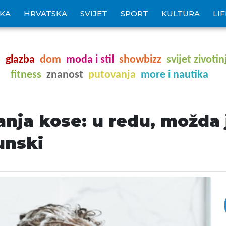
IKA
HRVATSKA
SVIJET
SPORT
KULTURA
LI
o
glazba
dom
moda i stil
showbizz
svijet zivotin
fitness
znanost
putovanja
more i nautika
nja kose: u redu, možda j
unski