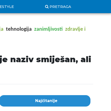
FESTYLE
PRETRAGA
ja
tehnologija
zanimljivosti
zdravlje i
e naziv smiješan, ali
Najčitanije