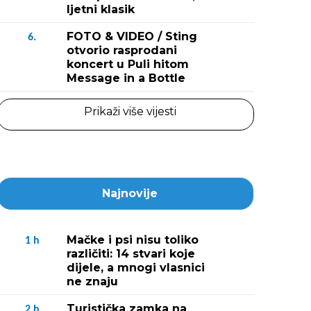
ljetni klasik
FOTO & VIDEO / Sting
6.
otvorio rasprodani
koncert u Puli hitom
Message in a Bottle
Prikaži više vijesti
Najnovije
Mačke i psi nisu toliko
1
h
različiti: 14 stvari koje
dijele, a mnogi vlasnici
ne znaju
Turistička zamka na
2
h