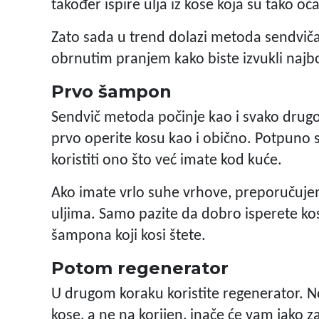
također ispire ulja iz kose koja su tako o
Zato sada u trend dolazi metoda sendvič
obrnutim pranjem kako biste izvukli najbol
Prvo šampon
Sendvič metoda počinje kao i svako dru
prvo operite kosu kao i obično. Potpuno 
koristiti ono što već imate kod kuće.
Ako imate vrlo suhe vrhove, preporučuje
uljima. Samo pazite da dobro isperete ko
šampona koji kosi štete.
Potom regenerator
U drugom koraku koristite regenerator. No
kose, a ne na korijen, inače će vam jako z