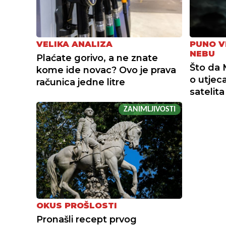
VELIKA ANALIZA
PUNO V
NEBU
Plaćate gorivo, a ne znate
Što da 
kome ide novac? Ovo je prava
o utjec
računica jedne litre
satelita
ZANIMLJIVOSTI
OKUS PROŠLOSTI
Pronašli recept prvog