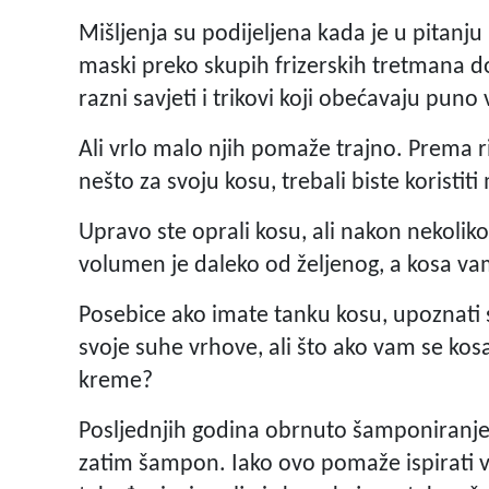
Mišljenja su podijeljena kada je u pitanj
maski preko skupih frizerskih tretmana d
razni savjeti i trikovi koji obećavaju puno
Ali vrlo malo njih pomaže trajno. Prema ri
nešto za svoju kosu, trebali biste koristit
Upravo ste oprali kosu, ali nakon nekoli
volumen je daleko od željenog, a kosa vam
Posebice ako imate tanku kosu, upoznati s
svoje suhe vrhove, ali što ako vam se kosa
kreme?
Posljednjih godina obrnuto šamponiranje 
zatim šampon. Iako ovo pomaže ispirati vi