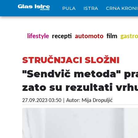
PULA
ISTRA
CRNA KRON
lifestyle
recepti
automoto
film
gastr
STRUČNJACI SLOŽNI
"Sendvič metoda" pra
zato su rezultati vrh
27.09.2023 03:50
| Autor: Mija Dropuljić