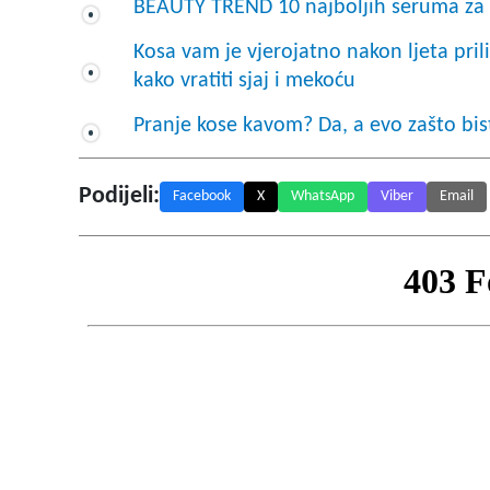
BEAUTY TREND 10 najboljih seruma za sv
Kosa vam je vjerojatno nakon ljeta pri
kako vratiti sjaj i mekoću
Pranje kose kavom? Da, a evo zašto bis
Podijeli:
Facebook
X
WhatsApp
Viber
Email