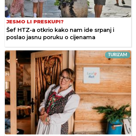
JESMO LI PRESKUPI?
Šef HTZ-a otkrio kako nam ide srpanj i
poslao jasnu poruku o cijenama
TURIZAM