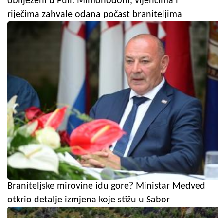
obilježeni u Puli: Mimohodom, vijencima i
riječima zahvale odana počast braniteljima
Braniteljske mirovine idu gore? Ministar Medved
otkrio detalje izmjena koje stižu u Sabor