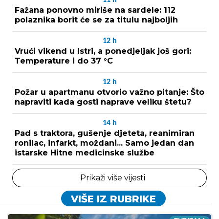
Fažana ponovno miriše na sardele: 112
polaznika borit će se za titulu najboljih
12
h
Vrući vikend u Istri, a ponedjeljak još gori:
Temperature i do 37 °C
12
h
Požar u apartmanu otvorio važno pitanje: Što
napraviti kada gosti naprave veliku štetu?
14
h
Pad s traktora, gušenje djeteta, reanimiran
ronilac, infarkt, moždani... Samo jedan dan
istarske Hitne medicinske službe
Prikaži više vijesti
VIŠE IZ RUBRIKE