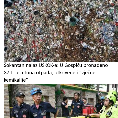
Šokantan nalaz USKOK-a: U Gospiću pronađeno
37 tisuća tona otpada, otkrivene i "vječne
kemikalije"