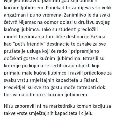
Nije jednostavno planirati godišnji odmor s
kućnim ljubimcem. Ponekad to zahtijeva vrlo velik
angažman i puno vremena. Zanimljivo je da svaki
četvrti Nijemac na odmor dolazi u društvu svojeg
kućnog ljubimca. Tako su studenti predložili
model brendiranja turističke destinacije Fažana
kao "pet's friendly" destinacije te oznake za sve
pružatelje usluga koji će rado i pripremljeno
dočekati goste s kućnim ljubimcima. Istražili su
kriterije po kojima se certificiraju objekti koji
primaju male kućne ljubimce i razvili prijedloge za
svaku vrstu smještajnih kapaciteta u Fažani.
Predvidjeli su sve što gostu može zatrebati dok
boravi na odmoru s kućnim ljubimcem.
Nisu zaboravili ni na marketinšku komunikaciju za
takve vrste smještajnih kapaciteta i cijelu