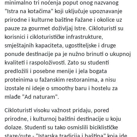
minimalno tri noćenja poput onog nazvanog
"Istra na kotačima" koji uključuje upoznavanje
prirodne i kulturne baštine Fažane i okolice uz
pauze za gourmet doživljaj Istre. Cikloturisti su
korisnici i cikloturističke infrastrukture,
smještajnih kapaciteta, ugostiteljske i druge
ponude destinacije pa je nužno brinuti o ukupnoj
kvaliteti i raspoloživosti. Zato su studenti
predložili i posebne menije i jela bogata
proteinima u fažanskim restoranima, a nisu
izostale ni ideje o smoothy baru i hostelu za
mlađe "Ad naturam".
Cikloturisti visoku važnost pridaju, pored
prirodne, i kulturnoj baštini destinacije u koju
dolaze. Studenti su tako osmislili biciklističke
staze/rute - "Istarska tradicija i baština" koja ide