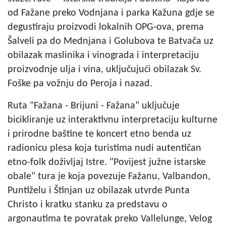
od Fažane preko Vodnjana i parka Kažuna gdje se
degustiraju proizvodi lokalnih OPG-ova, prema
Šalveli pa do Mednjana i Golubova te Batvača uz
obilazak maslinika i vinograda i interpretaciju
proizvodnje ulja i vina, uključujući obilazak Sv.
Foške pa vožnju do Peroja i nazad.
Ruta "Fažana - Brijuni - Fažana" uključuje
bicikliranje uz interaktivnu interpretaciju kulturne
i prirodne baštine te koncert etno benda uz
radionicu plesa koja turistima nudi autentičan
etno-folk doživljaj Istre. "Povijest južne istarske
obale" tura je koja povezuje Fažanu, Valbandon,
Puntiželu i Štinjan uz obilazak utvrde Punta
Christo i kratku stanku za predstavu o
argonautima te povratak preko Vallelunge, Velog