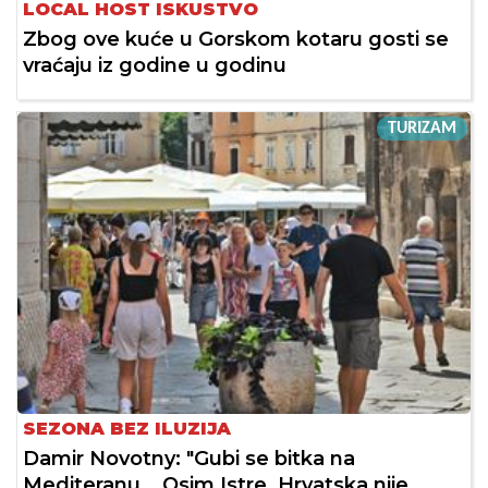
LOCAL HOST ISKUSTVO
Zbog ove kuće u Gorskom kotaru gosti se
vraćaju iz godine u godinu
TURIZAM
SEZONA BEZ ILUZIJA
Damir Novotny: "Gubi se bitka na
Mediteranu... Osim Istre, Hrvatska nije