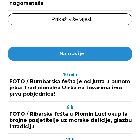
nogometaša
Prikaži više vijesti
Najnovije
10
min
FOTO / Bumbarska fešta je od jutra u punom
jeku: Tradicionalna Utrka na tovarima ima
prvu pobjednicu!
6
h
FOTO / Ribarska fešta u Plomin Luci okupila
brojne posjetitelje uz morske delicije, glazbu
i tradiciju
11
h