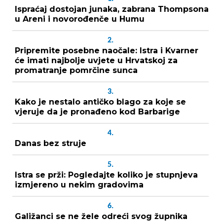
Ispraćaj dostojan junaka, zabrana Thompsona
u Areni i novorođenče u Humu
2.
Pripremite posebne naočale: Istra i Kvarner
će imati najbolje uvjete u Hrvatskoj za
promatranje pomrčine sunca
3.
Kako je nestalo antičko blago za koje se
vjeruje da je pronađeno kod Barbarige
4.
Danas bez struje
5.
Istra se prži: Pogledajte koliko je stupnjeva
izmjereno u nekim gradovima
6.
Galižanci se ne žele odreći svog župnika