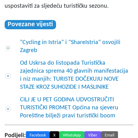
uspostaviti za sljedeću turističku sezonu.
Povezane vijesti
"Cycling in Istria" i "ShareIstria" osvojili
Zagreb
Od Uskrsa do listopada Turistička
zajednica sprema 40 glavnih manifestacija
i niz manjih: TURISTE DOČEKUJU NOVE
STAZE KROZ SUHOZIDE I MASLINIKE
CILJ JE U PET GODINA UDVOSTRUČITI
TURISTIČKI PROMET Općina na sjeveru
Poreštine bilježi pravi turistički boom
Podijeli:
Facebook
X
WhatsApp
Viber
Email