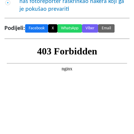
naš fotoreporter raskrinkao hakera koji ga
je pokušao prevariti
Podijeli:
Facebook
X
WhatsApp
Viber
Email