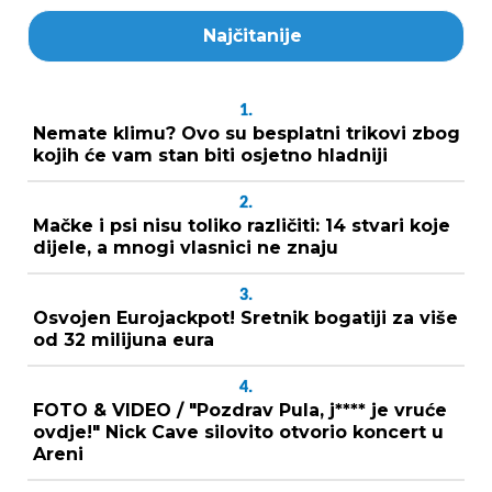
Najčitanije
1.
Nemate klimu? Ovo su besplatni trikovi zbog
kojih će vam stan biti osjetno hladniji
2.
Mačke i psi nisu toliko različiti: 14 stvari koje
dijele, a mnogi vlasnici ne znaju
3.
Osvojen Eurojackpot! Sretnik bogatiji za više
od 32 milijuna eura
4.
FOTO & VIDEO / "Pozdrav Pula, j**** je vruće
ovdje!" Nick Cave silovito otvorio koncert u
Areni