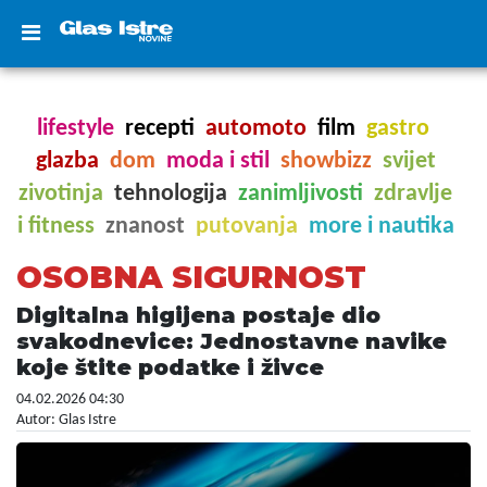
lifestyle
recepti
automoto
film
gastro
glazba
dom
moda i stil
showbizz
svijet
zivotinja
tehnologija
zanimljivosti
zdravlje
i fitness
znanost
putovanja
more i nautika
OSOBNA SIGURNOST
Digitalna higijena postaje dio
svakodnevice: Jednostavne navike
koje štite podatke i živce
04.02.2026 04:30
Autor: Glas Istre