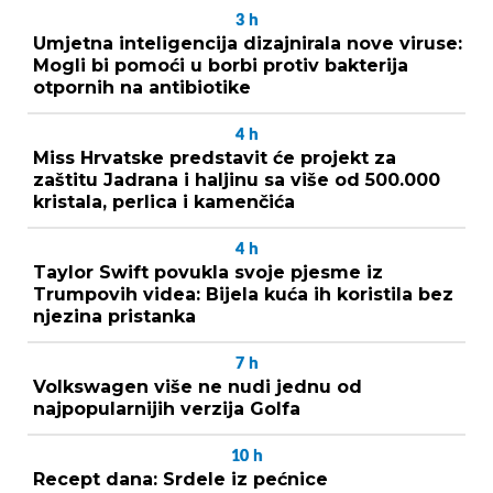
3
h
Umjetna inteligencija dizajnirala nove viruse:
Mogli bi pomoći u borbi protiv bakterija
otpornih na antibiotike
4
h
Miss Hrvatske predstavit će projekt za
zaštitu Jadrana i haljinu sa više od 500.000
kristala, perlica i kamenčića
4
h
Taylor Swift povukla svoje pjesme iz
Trumpovih videa: Bijela kuća ih koristila bez
njezina pristanka
7
h
Volkswagen više ne nudi jednu od
najpopularnijih verzija Golfa
10
h
Recept dana: Srdele iz pećnice