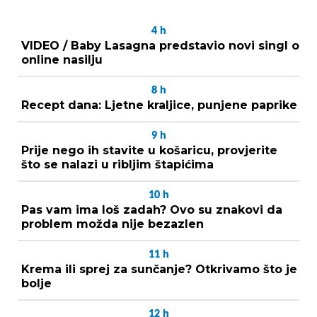
4
h
VIDEO / Baby Lasagna predstavio novi singl o
online nasilju
8
h
Recept dana: Ljetne kraljice, punjene paprike
9
h
Prije nego ih stavite u košaricu, provjerite
što se nalazi u ribljim štapićima
10
h
Pas vam ima loš zadah? Ovo su znakovi da
problem možda nije bezazlen
11
h
Krema ili sprej za sunčanje? Otkrivamo što je
bolje
12
h