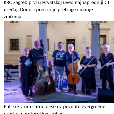
KBC Zagreb prvi u Hrvatskoj uveo najnapredniji CT
uređaj: Donosi preciznije pretrage i manje
zračenja
Pulski Forum sutra pleše uz poznate evergreene
prošlog i pretprošlog stoljeća