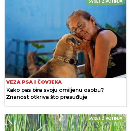
SVIJET ŽIVOTINJA
VEZA PSA I ČOVJEKA
Kako pas bira svoju omiljenu osobu?
Znanost otkriva što presuđuje
SVIJET ŽIVOTINJA