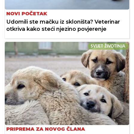
NOVI POČETAK
Udomili ste mačku iz skloništa? Veterinar
otkriva kako steći njezino povjerenje
SVIJET ŽIVOTINJA
PRIPREMA ZA NOVOG ČLANA