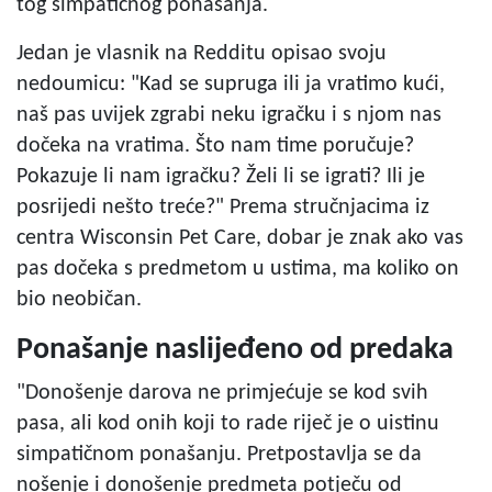
tog simpatičnog ponašanja.
Jedan je vlasnik na Redditu opisao svoju
nedoumicu: "Kad se supruga ili ja vratimo kući,
naš pas uvijek zgrabi neku igračku i s njom nas
dočeka na vratima. Što nam time poručuje?
Pokazuje li nam igračku? Želi li se igrati? Ili je
posrijedi nešto treće?" Prema stručnjacima iz
centra Wisconsin Pet Care, dobar je znak ako vas
pas dočeka s predmetom u ustima, ma koliko on
bio neobičan.
Ponašanje naslijeđeno od predaka
"Donošenje darova ne primjećuje se kod svih
pasa, ali kod onih koji to rade riječ je o uistinu
simpatičnom ponašanju. Pretpostavlja se da
nošenje i donošenje predmeta potječu od