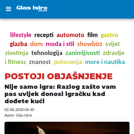
lifestyle
recepti
automoto
film
gastro
glazba
dom
moda i stil
showbizz
svijet
zivotinja
tehnologija
zanimljivosti
zdravlje
i fitness
znanost
putovanja
more i nautika
POSTOJI OBJAŠNJENJE
Nije samo igra: Razlog zašto vam
pas uvijek donosi igračku kad
dođete kući
02.06.2026 04:30
Autor: Glas Istre