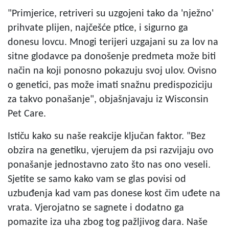
"Primjerice, retriveri su uzgojeni tako da 'nježno'
prihvate plijen, najčešće ptice, i sigurno ga
donesu lovcu. Mnogi terijeri uzgajani su za lov na
sitne glodavce pa donošenje predmeta može biti
način na koji ponosno pokazuju svoj ulov. Ovisno
o genetici, pas može imati snažnu predispoziciju
za takvo ponašanje", objašnjavaju iz Wisconsin
Pet Care.
Ističu kako su naše reakcije ključan faktor. "Bez
obzira na genetiku, vjerujem da psi razvijaju ovo
ponašanje jednostavno zato što nas ono veseli.
Sjetite se samo kako vam se glas povisi od
uzbuđenja kad vam pas donese kost čim uđete na
vrata. Vjerojatno se sagnete i dodatno ga
pomazite iza uha zbog tog pažljivog dara. Naše