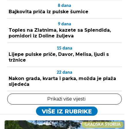
8
dana
Bajkovita priča iz pulske šumice
9
dana
Toples na Zlatnima, kazete sa Splendida,
pomidori iz Doline žuljeva
15
dana
Lijepe pulske priče, Davor, Melisa, ljudi s
tržnice
22
dana
Nakon grada, kvarta i parka, možda je plaža
sljedeća
Prikaži više vijesti
VIŠE IZ RUBRIKE
GRADSKA ŠTORIJA