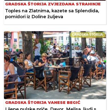
GRADSKA ŠTORIJA ZVJEZDANA STRAHINJE
Toples na Zlatnima, kazete sa Splendida,
pomidori iz Doline žuljeva
GRADSKA ŠTORIJA
GRADSKA ŠTORIJA VANESE BEGIĆ
Lijepe pulske priče, Davor, Melisa, ljudi s