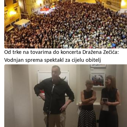
Od trke na tovarima do koncerta Dražena Zečića:
Vodnjan sprema spektakl za cijelu obitelj