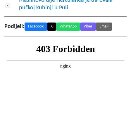
Maslinovo ulje Herculanea je darovala
pučkoj kuhinji u Puli
Podijeli:
Facebook
X
WhatsApp
Viber
Email