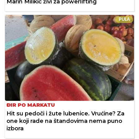
Marin Milikić živi za powerlifting
PULA
ĐIR PO MARKATU
Hit su pedoči i žute lubenice. Vrućine? Za
one koji rade na štandovima nema puno
izbora