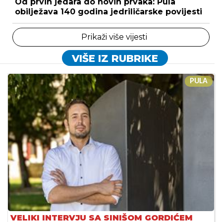
Od prvih jedara do novih prvaka: Pula
obilježava 140 godina jedriličarske povijesti
Prikaži više vijesti
VIŠE IZ RUBRIKE
PULA
VELIKI INTERVJU SA SINIŠOM GORDIĆEM