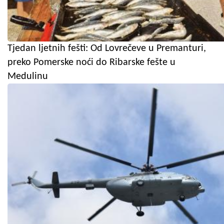
Tjedan ljetnih fešti: Od Lovrečeve u Premanturi,
preko Pomerske noći do Ribarske fešte u
Medulinu