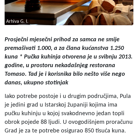
Arhiva G. I.
Prosječni mjesečni prihod za samca ne smije
premašivati 1.000, a za člana kućanstva 1.250
kuna * Pučka kuhinja otvorena je u svibnju 2013.
godine, u prostoru nekadašnjeg restorana
Tomaso. Tad je i korisnika bilo nešto više nego
danas, ukupno stotinjak
Iako potrebe postoje i u drugim područjima, Pula
je jedini grad u Istarskoj županiji kojima ima
pučku kuhinju u kojoj svakodnevno jedan topli
obrok pojede 88 ljudi. U ovogodišnjem proračunu
Grad je za te potrebe osigurao 850 tisuća kuna.