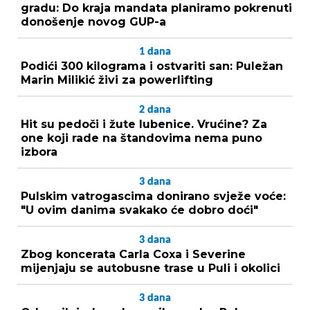
gradu: Do kraja mandata planiramo pokrenuti
donošenje novog GUP-a
1
dana
Podići 300 kilograma i ostvariti san: Puležan
Marin Milikić živi za powerlifting
2
dana
Hit su pedoči i žute lubenice. Vrućine? Za
one koji rade na štandovima nema puno
izbora
3
dana
Pulskim vatrogascima donirano svježe voće:
"U ovim danima svakako će dobro doći"
3
dana
Zbog koncerata Carla Coxa i Severine
mijenjaju se autobusne trase u Puli i okolici
3
dana