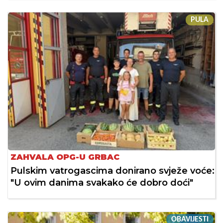
PULA
ZAHVALA OPG-U GRBAC
Pulskim vatrogascima donirano svježe voće:
"U ovim danima svakako će dobro doći"
OBAVIJESTI