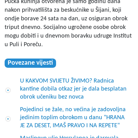
Pučka kuhinja otvorena je samo godinu dana
nakon prihvatilišta za beskućnike u Šijani, koji
ondje borave 24 sata na dan, uz osiguran obrok
triput dnevno. Socijalno ugrožene osobe obrok
mogu dobiti i u dnevnom boravku udruge Institut
u Puli i Poreču.
Povezane vijesti
U KAKVOM SVIJETU ŽIVIMO? Radnica
kantine dobila otkaz jer je dala besplatan
obrok učeniku bez novca
Pojedinci se žale, no većina je zadovoljna
jedinim toplim obrokom u danu "HRANA
JE ZA DESET, IMAŠ PRAVO I NA REPETE"