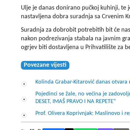
Ulje je danas donirano pučkoj kuhinji, te je
nastavljena dobra suradnja sa Crvenim K
Suradnja za dobrobit potrebitih bit će na
nakon podrezivanja stabala na javnim gr
ogrjev biti dostavljena u Prihvatilište za b
Povezane vijesti
Kolinda Grabar-Kitarović danas otvar
Pojedinci se žale, no većina je zadov
DESET, IMAŠ PRAVO I NA REPETE"
Prof. Olivera Koprivnjak: Maslinovo i r