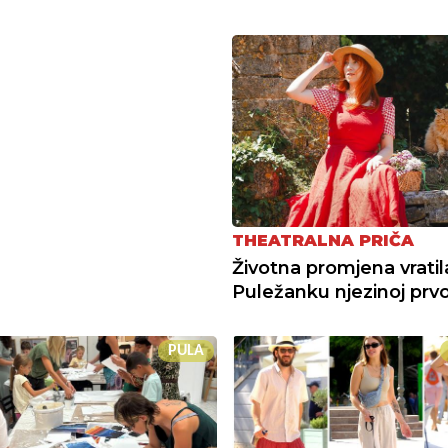
THEATRALNA PRIČA
Životna promjena vratil
Puležanku njezinoj prvoj
PULA