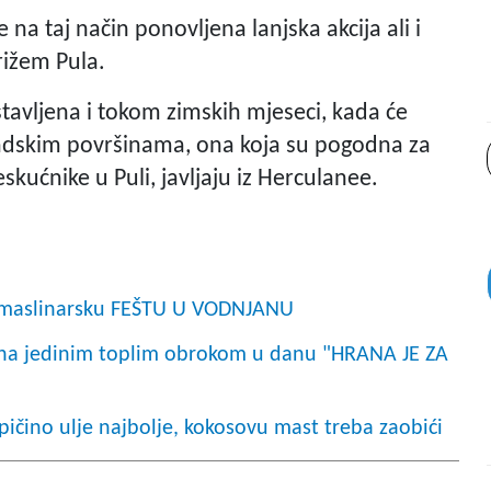
 na taj način ponovljena lanjska akcija ali i
rižem Pula.
stavljena i tokom zimskih mjeseci, kada će
adskim površinama, ona koja su pogodna za
eskućnike u Puli, javljaju iz Herculanee.
a maslinarsku FEŠTU U VODNJANU
oljna jedinim toplim obrokom u danu "HRANA JE ZA
epičino ulje najbolje, kokosovu mast treba zaobići