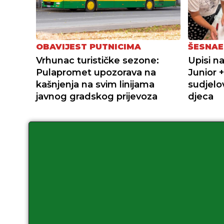
OBAVIJEST PUTNICIMA
ŠESNAE
Vrhunac turističke sezone:
Upisi n
Pulapromet upozorava na
Junior 
kašnjenja na svim linijama
sudjelov
javnog gradskog prijevoza
djeca