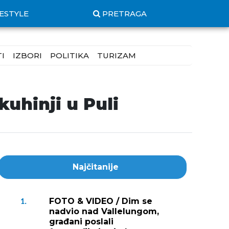
FESTYLE
PRETRAGA
I
IZBORI
POLITIKA
TURIZAM
uhinji u Puli
Najčitanije
FOTO & VIDEO / Dim se
1.
nadvio nad Vallelungom,
građani poslali