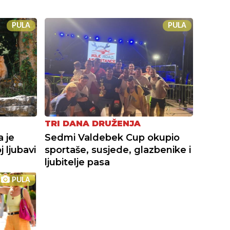
PULA
PULA
TRI DANA DRUŽENJA
a je
Sedmi Valdebek Cup okupio
 ljubavi
sportaše, susjede, glazbenike i
ljubitelje pasa
PULA