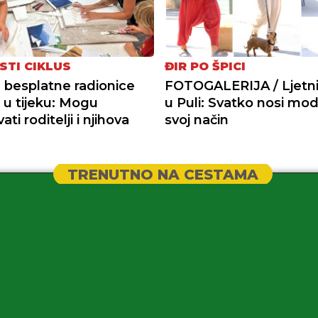
STI CIKLUS
ĐIR PO ŠPICI
a besplatne radionice
FOTOGALERIJA / Ljetni 
+ u tijeku: Mogu
u Puli: Svatko nosi mo
ati roditelji i njihova
svoj način
TRENUTNO NA CESTAMA