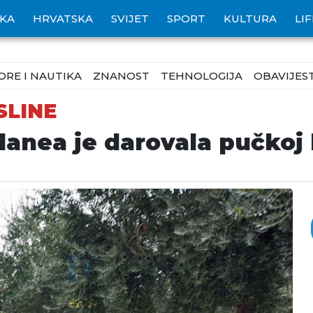
IKA
HRVATSKA
SVIJET
SPORT
KULTURA
LI
ORE I NAUTIKA
ZNANOST
TEHNOLOGIJA
OBAVIJEST
SLINE
anea je darovala pučkoj k