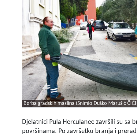
Berba gradskih maslina (Snimio Duško Marušić ČIČI
Djelatnici Pula Herculanee završili su s
površinama. Po završetku branja i prerade