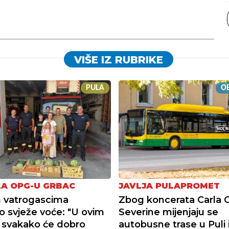
VIŠE IZ RUBRIKE
PULA
OB
A OPG-U GRBAC
JAVLJA PULAPROMET
 vatrogascima
Zbog koncerata Carla C
o svježe voće: "U ovim
Severine mijenjaju se
 svakako će dobro
autobusne trase u Puli i