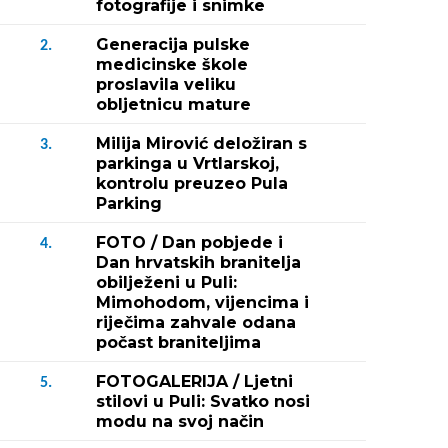
fotografije i snimke
Generacija pulske
2.
medicinske škole
proslavila veliku
obljetnicu mature
Milija Mirović deložiran s
3.
parkinga u Vrtlarskoj,
kontrolu preuzeo Pula
Parking
FOTO / Dan pobjede i
4.
Dan hrvatskih branitelja
obilježeni u Puli:
Mimohodom, vijencima i
riječima zahvale odana
počast braniteljima
FOTOGALERIJA / Ljetni
5.
stilovi u Puli: Svatko nosi
modu na svoj način