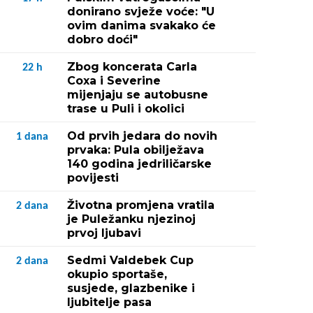
donirano svježe voće: "U
ovim danima svakako će
dobro doći"
Zbog koncerata Carla
22
h
Coxa i Severine
mijenjaju se autobusne
trase u Puli i okolici
Od prvih jedara do novih
1
dana
prvaka: Pula obilježava
140 godina jedriličarske
povijesti
Životna promjena vratila
2
dana
je Puležanku njezinoj
prvoj ljubavi
Sedmi Valdebek Cup
2
dana
okupio sportaše,
susjede, glazbenike i
ljubitelje pasa