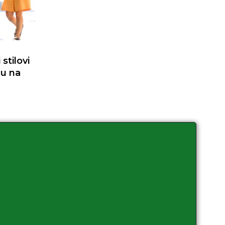
stilovi
du na