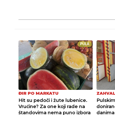
PULA
ĐIR PO MARKATU
ZAHVAL
Hit su pedoči i žute lubenice.
Pulskim
Vrućine? Za one koji rade na
doniran
štandovima nema puno izbora
danima