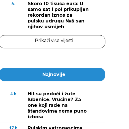
Skoro 10 tisuća eura: U
6.
samo sat i pol prikupljen
rekordan iznos za
pulsku udrugu Naš san
njihov osmijeh
Prikaži više vijesti
Najnovije
Hit su pedoči i žute
4
h
lubenice. Vrućine? Za
one koji rade na
štandovima nema puno
izbora
Pulskim vatrogascima
17
h