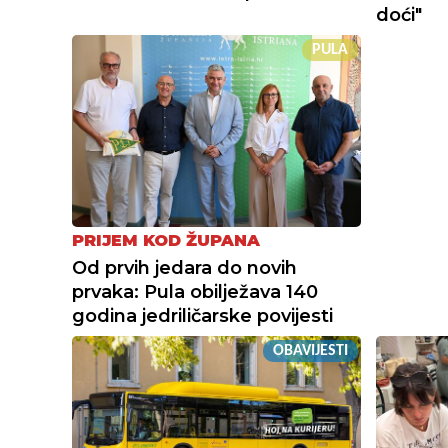
doći"
PULA
PRIJEM KOD ŽUPANA
Od prvih jedara do novih
prvaka: Pula obilježava 140
godina jedriličarske povijesti
OBAVIJESTI