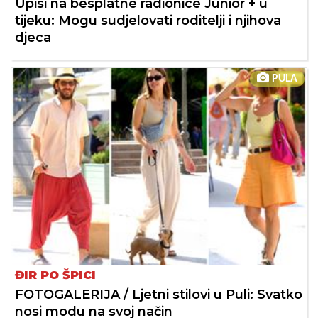
Upisi na besplatne radionice Junior + u
tijeku: Mogu sudjelovati roditelji i njihova
djeca
PULA
ĐIR PO ŠPICI
FOTOGALERIJA / Ljetni stilovi u Puli: Svatko
nosi modu na svoj način