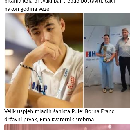
pitanja koja bi svaki par trebao postaviti, čak i
nakon godina veze
Velik uspjeh mladih šahista Pule: Borna Franc
državni prvak, Ema Kvaternik srebrna