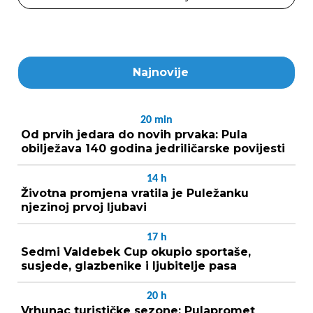
Najnovije
20
min
Od prvih jedara do novih prvaka: Pula
obilježava 140 godina jedriličarske povijesti
14
h
Životna promjena vratila je Puležanku
njezinoj prvoj ljubavi
17
h
Sedmi Valdebek Cup okupio sportaše,
susjede, glazbenike i ljubitelje pasa
20
h
Vrhunac turističke sezone: Pulapromet