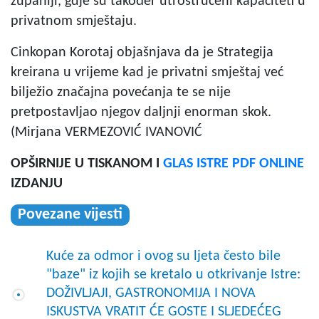
županiji, gdje su također utrostručeni kapaciteti u
privatnom smještaju.
Cinkopan Korotaj objašnjava da je Strategija
kreirana u vrijeme kad je privatni smještaj već
bilježio značajna povećanja te se nije
pretpostavljao njegov daljnji enorman skok.
(Mirjana VERMEZOVIĆ IVANOVIĆ
OPŠIRNIJE U TISKANOM I
GLAS ISTRE PDF ONLINE
IZDANJU
Povezane vijesti
Kuće za odmor i ovog su ljeta često bile
"baze" iz kojih se kretalo u otkrivanje Istre:
DOŽIVLJAJI, GASTRONOMIJA I NOVA
ISKUSTVA VRATIT ĆE GOSTE I SLJEDEĆEG