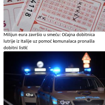
Milijun eura završio u smeću: Očajna dobitnica
lutrije iz Italije uz pomoć komunalaca pronašla
dobitni listić