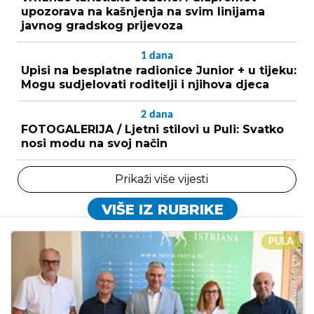
upozorava na kašnjenja na svim linijama
javnog gradskog prijevoza
1
dana
Upisi na besplatne radionice Junior + u tijeku:
Mogu sudjelovati roditelji i njihova djeca
2
dana
FOTOGALERIJA / Ljetni stilovi u Puli: Svatko
nosi modu na svoj način
Prikaži više vijesti
VIŠE IZ RUBRIKE
PULA