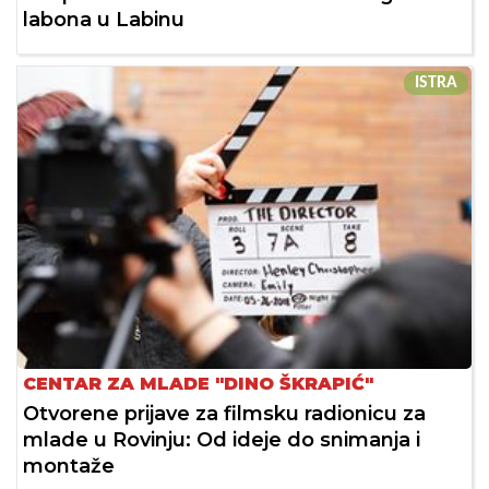
labona u Labinu
ISTRA
CENTAR ZA MLADE "DINO ŠKRAPIĆ"
Otvorene prijave za filmsku radionicu za
mlade u Rovinju: Od ideje do snimanja i
montaže