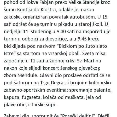
pohod od lokve Fabjan preko Velike Stancije kroz
šumu Kontija do Kloštra, odakle je, nakon
zakuske, organiziran povratak autobusom. U 15
sati održat će se turnir u pikadu u staroj školi. U
nedjelju 11. studenog u 9.30 sati na rasporedu je
turnir u odbojci za djevojčice, a u 9.45 kreće
biciklijada pod nazivom "Biciklom po žuto zlato
Istre" sa startom na vrsarskoj obali. Sveta misa
započinje u 11 sati u župnoj crkvi Sv. Martina
nakon koje slijedi koncert ženskog pjevačkog
zbora Mendule. Glavni dio proslave održati će se
pod šatorom na Trgu Degrassi brojnim kulinarsko-
zabavno-sportskim eventima: spremanje palente,
kapuza, fugaseta, kolača od muškata, jela od
plave ribe, istarske supe.
Zabavni dio upotpunit će "Porečki delfini", Dječji