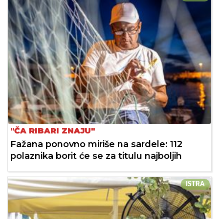
"ČA RIBARI ZNAJU"
Fažana ponovno miriše na sardele: 112
polaznika borit će se za titulu najboljih
ISTRA