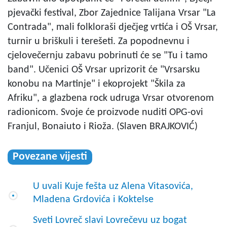
pjevački festival, Zbor Zajednice Talijana Vrsar "La
Contrada", mali folkloraši dječjeg vrtića i OŠ Vrsar,
turnir u briškuli i terešeti. Za popodnevnu i
cjelovečernju zabavu pobrinuti će se "Tu i tamo
band". Učenici OŠ Vrsar uprizorit će "Vrsarsku
konobu na Martinje" i ekoprojekt "Škila za
Afriku", a glazbena rock udruga Vrsar otvorenom
radionicom. Svoje će proizvode nuditi OPG-ovi
Franjul, Bonaiuto i Rioža. (Slaven BRAJKOVIĆ)
Povezane vijesti
U uvali Kuje fešta uz Alena Vitasovića,
Mladena Grdovića i Koktelse
Sveti Lovreč slavi Lovrečevu uz bogat