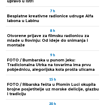
upravo u Istri
7
h
Besplatne kreativne radionice udruge Alfa
labona u Labinu
8
h
Otvorene prijave za filmsku radionicu za
mlade u Rovinju: Od ideje do snimanja i
montaže
9
h
FOTO / Bumbarska u punom jeku:
Tradicionalna Utrka na tovarima ima prvu
pobjednicu, alegorijska kola prošla ulicama
15
h
FOTO / Ribarska fešta u Plomin Luci okupila
brojne posjetitelje uz morske delicije, glazbu
i tradiciju
20
h