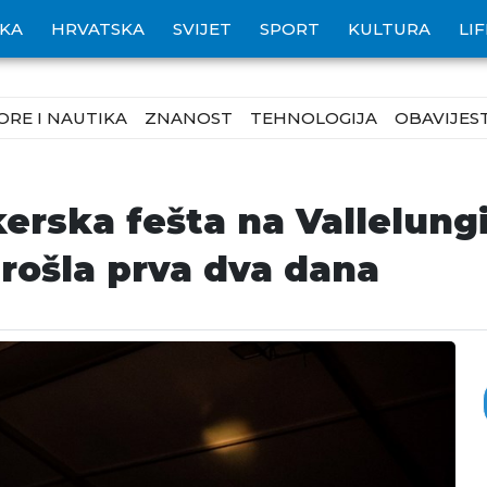
IKA
HRVATSKA
SVIJET
SPORT
KULTURA
LI
ORE I NAUTIKA
ZNANOST
TEHNOLOGIJA
OBAVIJEST
rska fešta na Vallelungi
rošla prva dva dana