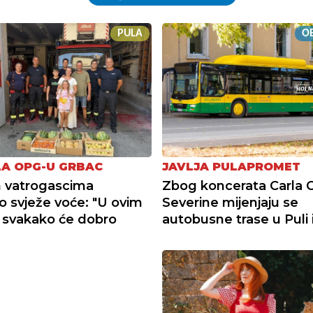
PULA
OB
A OPG-U GRBAC
JAVLJA PULAPROMET
 vatrogascima
Zbog koncerata Carla C
o svježe voće: "U ovim
Severine mijenjaju se
 svakako će dobro
autobusne trase u Puli i