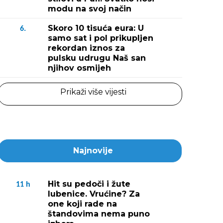
modu na svoj način
Skoro 10 tisuća eura: U
6.
samo sat i pol prikupljen
rekordan iznos za
pulsku udrugu Naš san
njihov osmijeh
Prikaži više vijesti
Najnovije
Hit su pedoči i žute
11
h
lubenice. Vrućine? Za
one koji rade na
štandovima nema puno