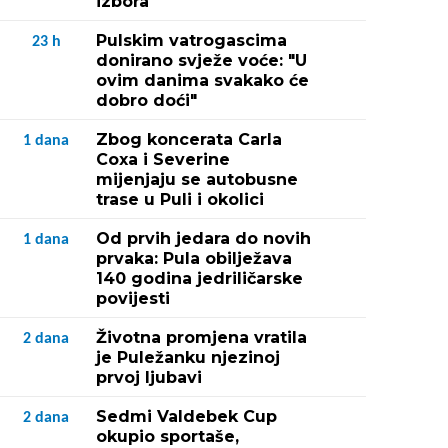
izbora
Pulskim vatrogascima
23
h
donirano svježe voće: "U
ovim danima svakako će
dobro doći"
Zbog koncerata Carla
1
dana
Coxa i Severine
mijenjaju se autobusne
trase u Puli i okolici
Od prvih jedara do novih
1
dana
prvaka: Pula obilježava
140 godina jedriličarske
povijesti
Životna promjena vratila
2
dana
je Puležanku njezinoj
prvoj ljubavi
Sedmi Valdebek Cup
2
dana
okupio sportaše,