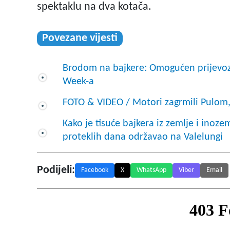
spektaklu na dva kotača.
Povezane vijesti
Brodom na bajkere: Omogućen prijevoz p
Week-a
FOTO & VIDEO / Motori zagrmili Pulom,
Kako je tisuće bajkera iz zemlje i ino
proteklih dana održavao na Valelungi
Podijeli:
Facebook
X
WhatsApp
Viber
Email