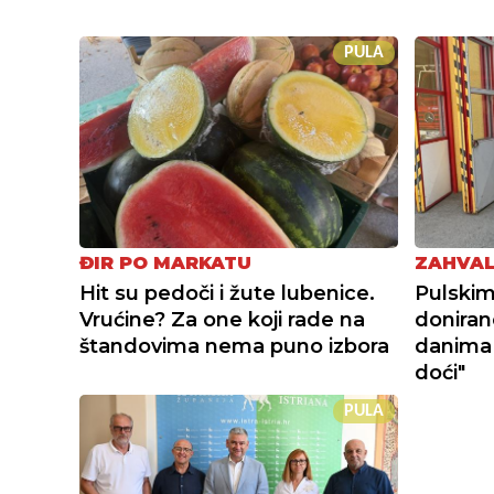
PULA
ĐIR PO MARKATU
ZAHVAL
Hit su pedoči i žute lubenice.
Pulskim
Vrućine? Za one koji rade na
doniran
štandovima nema puno izbora
danima
doći"
PULA