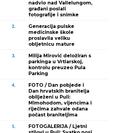
nadvio nad Vallelungom,
građani poslali
fotografije i snimke
Generacija pulske
2.
medicinske škole
proslavila veliku
obljetnicu mature
Milija Mirović deložiran s
3.
parkinga u Vrtlarskoj,
kontrolu preuzeo Pula
Parking
FOTO / Dan pobjede i
4.
Dan hrvatskih branitelja
obilježeni u Puli:
Mimohodom, vijencima i
riječima zahvale odana
počast braniteljima
Fotografija 2 / 4
FOTOGALERIJA / Ljetni
5.
(Nataša Sundara/Nina 
stilovi u Puli: Svatko nosi