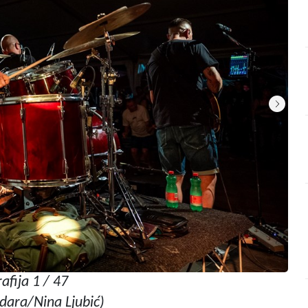
afija 1 / 47
dara/Nina Ljubić)