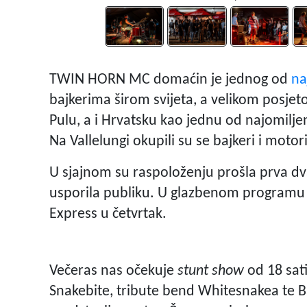
TWIN HORN MC domaćin je jednog od
na
bajkerima širom svijeta, a velikom posjeto
Pulu, a i Hrvatsku kao jednu od najomilje
Na Vallelungi okupili su se bajkeri i motoris
U sjajnom su raspoloženju prošla prva dv
usporila publiku. U glazbenom programu n
Express u četvrtak.
Večeras nas očekuje
stunt show
od 18 sat
Snakebite, tribute bend Whitesnakea te Ba