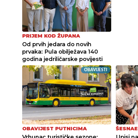
PRIJEM KOD ŽUPANA
Od prvih jedara do novih
prvaka: Pula obilježava 140
godina jedriličarske povijesti
OBAVIJESTI
OBAVIJEST PUTNICIMA
ŠESNAE
Vrhunac turističke sezone:
Upisi n