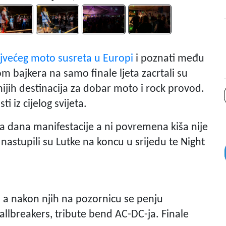
jvećeg moto susreta u Europi
i poznati među
m bajkera na samo finale ljeta zacrtali su
nijih destinacija za dobar moto i rock provod.
ti iz cijelog svijeta.
a dana manifestacije a ni povremena kiša nije
astupili su Lutke na koncu u srijedu te Night
i a nakon njih na pozornicu se penju
llbreakers, tribute bend AC-DC-ja. Finale