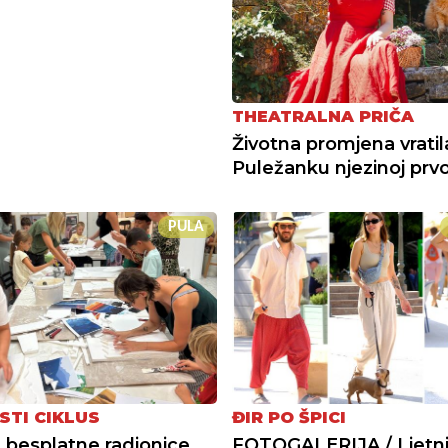
THEATRALNA PRIČA
Životna promjena vratil
Puležanku njezinoj prvoj
PULA
STI CIKLUS
ĐIR PO ŠPICI
a besplatne radionice
FOTOGALERIJA / Ljetni 