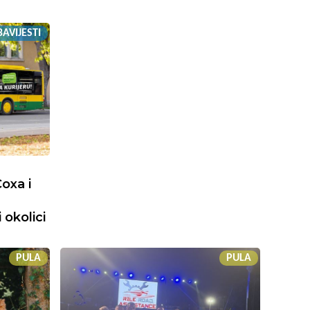
AVIJESTI
oxa i
 okolici
PULA
PULA