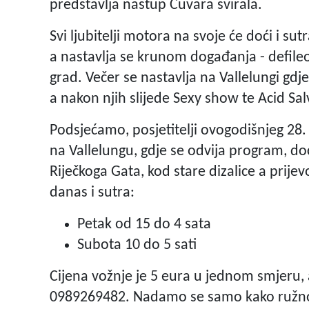
predstavlja nastup Čuvara svirala.
Svi ljubitelji motora na svoje će doći i 
a nastavlja se krunom događanja - defileo
grad. Večer se nastavlja na Vallelungi gd
a nakon njih slijede Sexy show te Acid Sal
Podsjećamo, posjetitelji ovogodišnjeg 28. 
na Vallelungu, gdje se odvija program, doći
Riječkoga Gata, kod stare dizalice a prije
danas i sutra:
Petak od 15 do 4 sata
Subota 10 do 5 sati
Cijena vožnje je 5 eura u jednom smjeru, 
0989269482. Nadamo se samo kako ružno