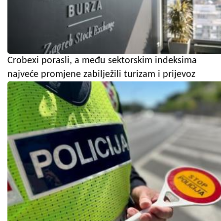
Crobexi porasli, a među sektorskim indeksima
najveće promjene zabilježili turizam i prijevoz