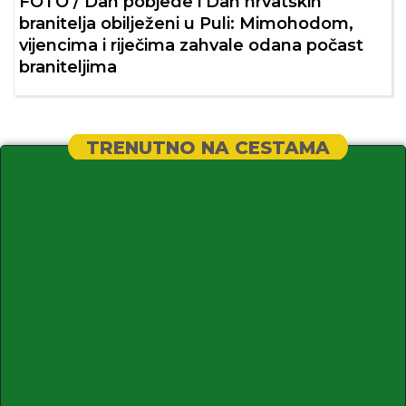
FOTO / Dan pobjede i Dan hrvatskih
branitelja obilježeni u Puli: Mimohodom,
vijencima i riječima zahvale odana počast
braniteljima
TRENUTNO NA CESTAMA