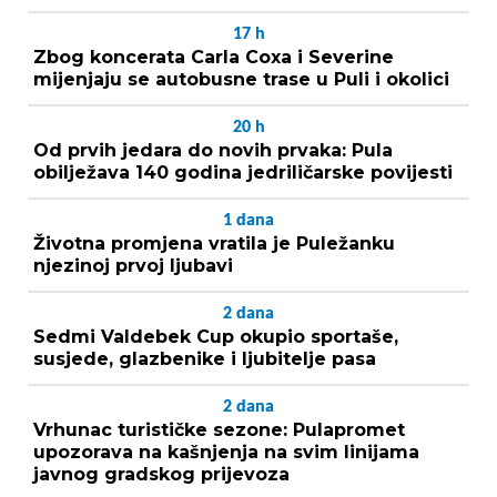
17
h
Zbog koncerata Carla Coxa i Severine
mijenjaju se autobusne trase u Puli i okolici
20
h
Od prvih jedara do novih prvaka: Pula
obilježava 140 godina jedriličarske povijesti
1
dana
Životna promjena vratila je Puležanku
njezinoj prvoj ljubavi
2
dana
Sedmi Valdebek Cup okupio sportaše,
susjede, glazbenike i ljubitelje pasa
2
dana
Vrhunac turističke sezone: Pulapromet
upozorava na kašnjenja na svim linijama
javnog gradskog prijevoza