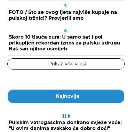
5.
FOTO / Što se ovog ljeta najviše kupuje na
pulskoj tržnici? Provjerili smo
6.
Skoro 10 tisuća eura: U samo sat i pol
prikupljen rekordan iznos za pulsku udrugu
Naš san njihov osmijeh
Prikaži više vijesti
Najnovije
11
h
Pulskim vatrogascima donirano svježe voće:
"U ovim danima svakako će dobro doći"