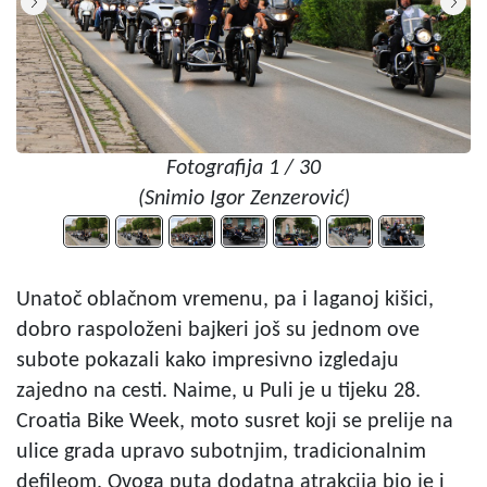
Fotografija 1 / 30
(Snimio Igor Zenzerović)
Unatoč oblačnom vremenu, pa i laganoj kišici,
dobro raspoloženi bajkeri još su jednom ove
subote pokazali kako impresivno izgledaju
zajedno na cesti. Naime, u Puli je u tijeku 28.
Croatia Bike Week, moto susret koji se prelije na
ulice grada upravo subotnjim, tradicionalnim
defileom. Ovoga puta dodatna atrakcija bio je i