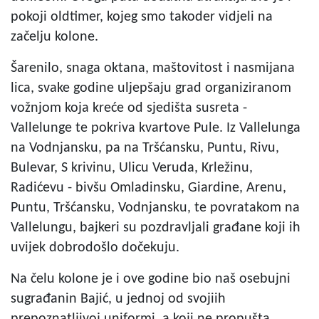
pokoji oldtimer, kojeg smo takoder vidjeli na
začelju kolone.
Šarenilo, snaga oktana, maštovitost i nasmijana
lica, svake godine uljepšaju grad organiziranom
vožnjom koja kreće od sjedišta susreta -
Vallelunge te pokriva kvartove Pule. Iz Vallelunga
na Vodnjansku, pa na Tršćansku, Puntu, Rivu,
Bulevar, S krivinu, Ulicu Veruda, Krležinu,
Radićevu - bivšu Omladinsku, Giardine, Arenu,
Puntu, Tršćansku, Vodnjansku, te povratakom na
Vallelungu, bajkeri su pozdravljali građane koji ih
uvijek dobrodošlo dočekuju.
Na čelu kolone je i ove godine bio naš osebujni
sugrađanin Bajić, u jednoj od svojiih