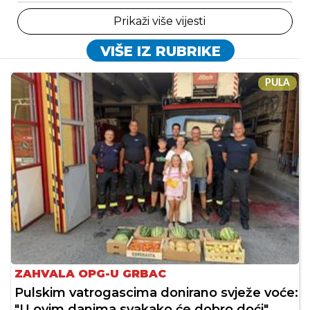
Prikaži više vijesti
VIŠE IZ RUBRIKE
PULA
ZAHVALA OPG-U GRBAC
Pulskim vatrogascima donirano svježe voće:
"U ovim danima svakako će dobro doći"