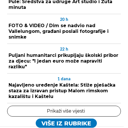
Pule: Sredstva za udruge Art studio i Žuta
minuta
20
h
FOTO & VIDEO / Dim se nadvio nad
Vallelungom, građani poslali fotografije i
snimke
22
h
Puljani humanitarci prikupljaju školski pribor
za djecu: "I jedan euro može napraviti
razliku"
1
dana
Najavljeno uređenje Kaštela: Stiže pješačka
staza za izravan pristup Malom rimskom
kazalištu i Kaštelu
Prikaži više vijesti
VIŠE IZ RUBRIKE