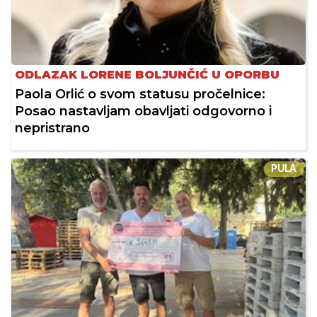
ODLAZAK LORENE BOLJUNČIĆ U OPORBU
Paola Orlić o svom statusu pročelnice:
Posao nastavljam obavljati odgovorno i
nepristrano
PULA