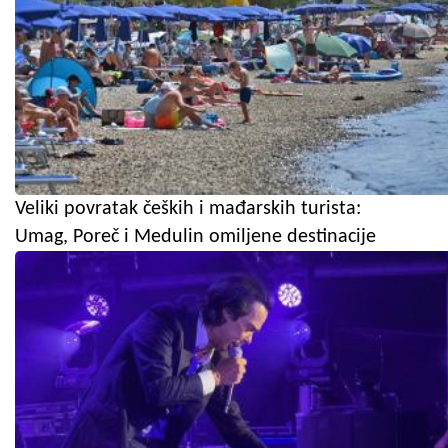
Veliki povratak čeških i mađarskih turista:
Umag, Poreč i Medulin omiljene destinacije