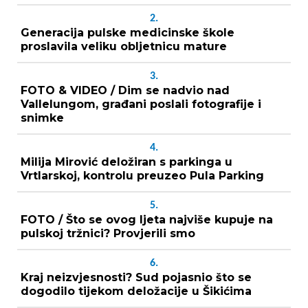
2.
Generacija pulske medicinske škole
proslavila veliku obljetnicu mature
3.
FOTO & VIDEO / Dim se nadvio nad
Vallelungom, građani poslali fotografije i
snimke
4.
Milija Mirović deložiran s parkinga u
Vrtlarskoj, kontrolu preuzeo Pula Parking
5.
FOTO / Što se ovog ljeta najviše kupuje na
pulskoj tržnici? Provjerili smo
6.
Kraj neizvjesnosti? Sud pojasnio što se
dogodilo tijekom deložacije u Šikićima