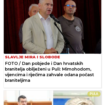
SLAVLJE MIRA I SLOBODE
FOTO / Dan pobjede i Dan hrvatskih
branitelja obilježeni u Puli: Mimohodom,
vijencima i riječima zahvale odana počast
braniteljima
PULA