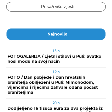
Prikaži više vijesti
Najnovije
15
h
FOTOGALERIJA / Ljetni stilovi u Puli: Svatko
nosi modu na svoj način
19
h
FOTO / Dan pobjede i Dan hrvatskih
branitelja obilježeni u Puli: Mimohodom,
vijencima i riječima zahvale odana počast
braniteljima
20
h
Dodijeljeno 16 tisuća eura za dva projekta iz