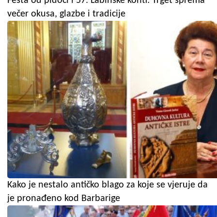
Fešta od pidoći i 57. Labinske konti: Trget sprema
večer okusa, glazbe i tradicije
Kako je nestalo antičko blago za koje se vjeruje da
je pronađeno kod Barbarige