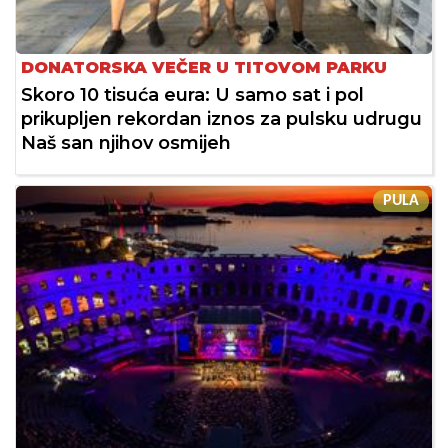
DONATORSKA VEČER U TITOVOM PARKU
Skoro 10 tisuća eura: U samo sat i pol
prikupljen rekordan iznos za pulsku udrugu
Naš san njihov osmijeh
PULA