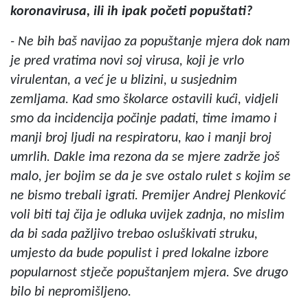
koronavirusa, ili ih ipak početi popuštati?
- Ne bih baš navijao za popuštanje mjera dok nam
je pred vratima novi soj virusa, koji je vrlo
virulentan, a već je u blizini, u susjednim
zemljama. Kad smo školarce ostavili kući, vidjeli
smo da incidencija počinje padati, time imamo i
manji broj ljudi na respiratoru, kao i manji broj
umrlih. Dakle ima rezona da se mjere zadrže još
malo, jer bojim se da je sve ostalo rulet s kojim se
ne bismo trebali igrati. Premijer Andrej Plenković
voli biti taj čija je odluka uvijek zadnja, no mislim
da bi sada pažljivo trebao osluškivati struku,
umjesto da bude populist i pred lokalne izbore
popularnost stječe popuštanjem mjera. Sve drugo
bilo bi nepromišljeno.