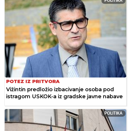
POLITIKA
POTEZ IZ PRITVORA
Vižintin predložio izbacivanje osoba pod
istragom USKOK-a iz gradske javne nabave
POLITIKA