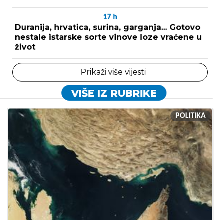
17
h
Duranija, hrvatica, surina, garganja... Gotovo
nestale istarske sorte vinove loze vraćene u
život
Prikaži više vijesti
VIŠE IZ RUBRIKE
POLITIKA