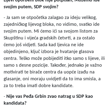
Lijevi oporbeni blok nije potpisan, Možemo ide
svojim putem, SDP svojim?
- Ja sam se otpočetka zalagao za ideju velikog,
zajedničkog lijevog bloka, no vidimo, svatko ide
svojim putem. Mi ćemo ići sa svojom listom za
Skupštinu i vijeća gradskih četvrti, a za ostalo
ćemo još vidjeti. Sada kad ljevica ne ide
objedinjeno, ključ izbora je hvatanje glasova
centra. Teško može pobijediti itko samo s lijeve, ili
samo s desne pozicije. Također, jednako je važno
motivirati te birače centra da uopće izađu na
glasanje, oni moraju uvidjeti da to ima smisla, a
za to treba imati dobre kandidate.
-
Nije vas Peđa Grbin zvao natrag u SDP kao
kandidata?