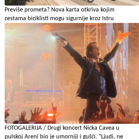
Previše prometa? Nova karta otkriva kojim
cestama biciklisti mogu sigurnije kroz Istru
FOTOGALERIJA / Drugi koncert Nicka Cavea u
pulskoj Areni bio je umorniji i gušći. "Ljudi, ne