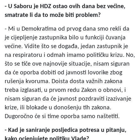
- U Saboru je HDZ ostao ovih dana bez većine,
smatrate li da to može biti problem?
- Mi u Demokratima od prvog dana smo rekli da
je cijepljenje zastupnika bilo u funkciji čuvanja
većine. Vidite što se događa, jedan zastupnik je
na respiratoru i odmah imamo političku krizu. No,
što se tiče ove najnovije situacije, nisam siguran
da će oporba dobiti od javnosti lovorike zbog
rušenja kvoruma. Doista dosta važnih zakona
treba izglasati, u prvom redu Zakon o obnovi, i
nisam siguran da će javnost pozdraviti izazivanje
krize, ili blokade u donošenju tih zakona.
Dugoročno će si time oporba samo naštetiti.
- Kad je saniranje posljedica potresa u pitanju,
kako ocjenjujete politiku Vlade?