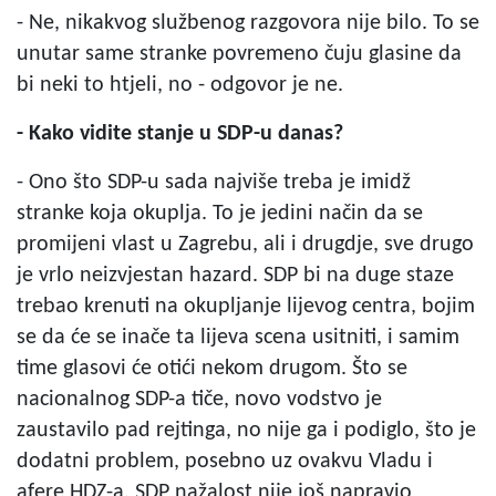
- Ne, nikakvog službenog razgovora nije bilo. To se
unutar same stranke povremeno čuju glasine da
bi neki to htjeli, no - odgovor je ne.
- Kako vidite stanje u SDP-u danas?
- Ono što SDP-u sada najviše treba je imidž
stranke koja okuplja. To je jedini način da se
promijeni vlast u Zagrebu, ali i drugdje, sve drugo
je vrlo neizvjestan hazard. SDP bi na duge staze
trebao krenuti na okupljanje lijevog centra, bojim
se da će se inače ta lijeva scena usitniti, i samim
time glasovi će otići nekom drugom. Što se
nacionalnog SDP-a tiče, novo vodstvo je
zaustavilo pad rejtinga, no nije ga i podiglo, što je
dodatni problem, posebno uz ovakvu Vladu i
afere HDZ-a. SDP nažalost nije još napravio