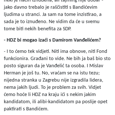
neki je način iznuđena, ali tajming nije dobar -
jako davno trebalo je raščistiti s Bandićevim
ljudima u stranci. Ja sam na tome inzistirao, a
sada je to iznuđeno. Ne vidim da će u svemu
tome biti nekih benefita za SDP.
- HDZ bi mogao izaći s Damirom Vanđelićem?
- I to ćemo tek vidjeti. Niti ima obnove, niti Fond
funkcionira. Građani to vide. Ne bih ja baš bio sto
posto siguran da je Vanđelić ta osoba. I Mislav
Herman je još tu. No, vraćam se na istu tezu;
nijedna stranka u Zagrebu nije izgradila lidera,
nema jakih ljudi. To je problem za svih. Vidjet
ćemo hoće li HDZ na kraju ići s nekim jakim
kandidatom, ili alibi-kandidatom pa poslije opet
paktirati s Bandićem.