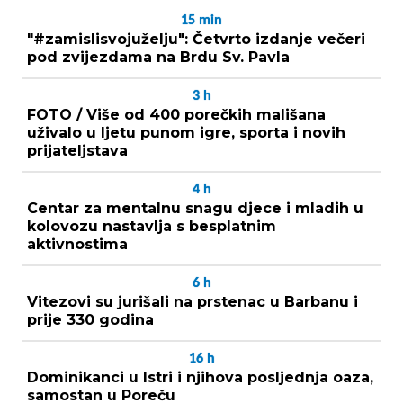
15
min
"#zamislisvojuželju": Četvrto izdanje večeri
pod zvijezdama na Brdu Sv. Pavla
3
h
FOTO / Više od 400 porečkih mališana
uživalo u ljetu punom igre, sporta i novih
prijateljstava
4
h
Centar za mentalnu snagu djece i mladih u
kolovozu nastavlja s besplatnim
aktivnostima
6
h
Vitezovi su jurišali na prstenac u Barbanu i
prije 330 godina
16
h
Dominikanci u Istri i njihova posljednja oaza,
samostan u Poreču