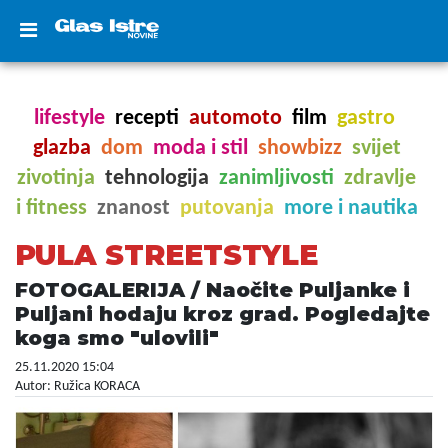
lifestyle
recepti
automoto
film
gastro
glazba
dom
moda i stil
showbizz
svijet
zivotinja
tehnologija
zanimljivosti
zdravlje
i fitness
znanost
putovanja
more i nautika
PULA STREETSTYLE
FOTOGALERIJA / Naočite Puljanke i
Puljani hodaju kroz grad. Pogledajte
koga smo "ulovili"
25.11.2020 15:04
Autor: Ružica KORACA