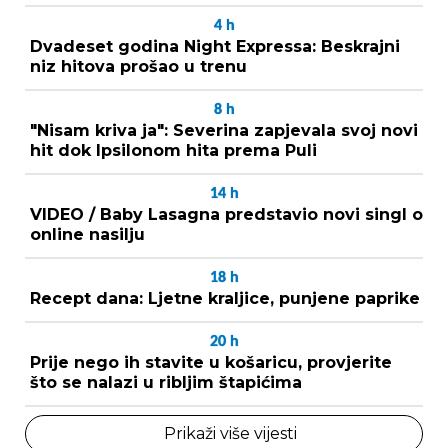
4
h
Dvadeset godina Night Expressa: Beskrajni
niz hitova prošao u trenu
8
h
"Nisam kriva ja": Severina zapjevala svoj novi
hit dok Ipsilonom hita prema Puli
14
h
VIDEO / Baby Lasagna predstavio novi singl o
online nasilju
18
h
Recept dana: Ljetne kraljice, punjene paprike
20
h
Prije nego ih stavite u košaricu, provjerite
što se nalazi u ribljim štapićima
Prikaži više vijesti