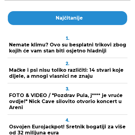
Najčitanije
1.
Nemate klimu? Ovo su besplatni trikovi zbog
kojih će vam stan biti osjetno hladniji
2.
Mačke i psi nisu toliko različiti: 14 stvari koje
dijele, a mnogi vlasnici ne znaju
3.
FOTO & VIDEO / "Pozdrav Pula, j**** je vruće
ovdje!" Nick Cave silovito otvorio koncert u
Areni
4.
Osvojen Eurojackpot! Sretnik bogatiji za više
od 32 milijuna eura