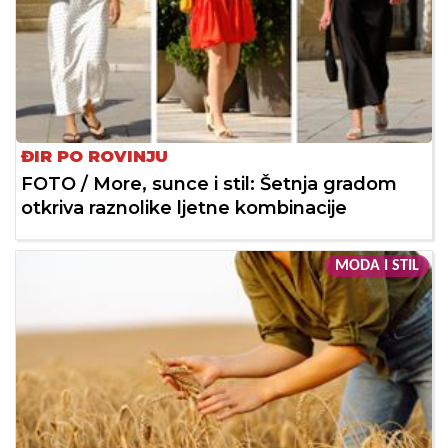
ĐIR PO ROVINJU
FOTO / More, sunce i stil: Šetnja gradom
otkriva raznolike ljetne kombinacije
MODA I STIL