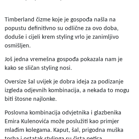
Timberland čizme koje je gospođa našla na
popustu definitivno su odlične za ovo doba,
doduše i cijeli krem styling vrlo je zanimljivo
osmišljen.
Još jedna vremešna gospođa pokazala nam je
kako se sličan styling nosi.
Oversize šal uvijek je dobra ideja za podizanje
izgleda odjevnih kombinacija, a nekada to mogu
biti štosne najlonke.
Poslovna kombinacija odvjetnika i glazbenika
Emira Kulenovića može poslužiti kao primjer
mlađim kolegama. Kaput, šal, prigodna muška
torba i ostatak stylinga su čista petica.