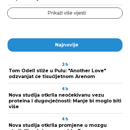
Prikaži više vijesti
Najnovije
3
h
Tom Odell stiže u Pulu: "Another Love"
odzvanjat će tisućljetnom Arenom
4
h
Nova studija otkrila neočekivanu vezu
proteina i dugovječnosti: Manje bi moglo biti
više
4
h
Nova studija otkrila promjene u mozgu