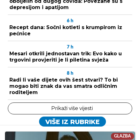
oboljelih od dugog covida: Povezane su s
depresijom i apatijom
6
h
Recept dana: Sočni kotleti s krumpirom iz
pećnice
7
h
Mesari otkrili jednostavan trik: Evo kako u
trgovini provjeriti je li piletina svježa
8
h
Radi li vaše dijete ovih šest stvari? To bi
mogao biti znak da vas smatra odličnim
roditeljem
Prikaži više vijesti
VIŠE IZ RUBRIKE
GLAZBA