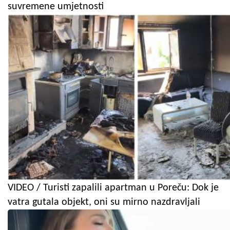
suvremene umjetnosti
VIDEO / Turisti zapalili apartman u Poreču: Dok je
vatra gutala objekt, oni su mirno nazdravljali