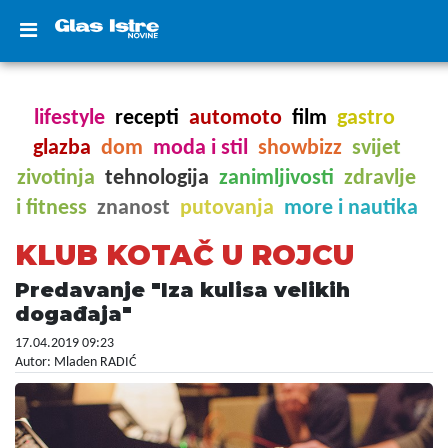
lifestyle
recepti
automoto
film
gastro
glazba
dom
moda i stil
showbizz
svijet
zivotinja
tehnologija
zanimljivosti
zdravlje
i fitness
znanost
putovanja
more i nautika
KLUB KOTAČ U ROJCU
Predavanje "Iza kulisa velikih
događaja"
17.04.2019 09:23
Autor: Mladen RADIĆ