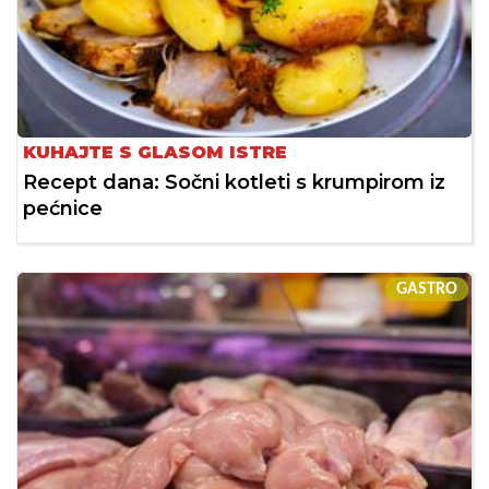
KUHAJTE S GLASOM ISTRE
Recept dana: Sočni kotleti s krumpirom iz
pećnice
GASTRO