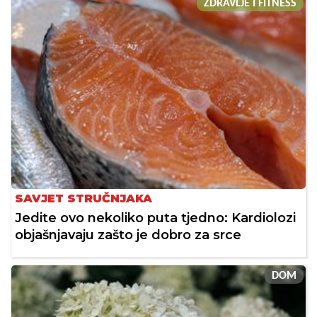
ZDRAVLJE I FITNESS
SAVJET STRUČNJAKA
Jedite ovo nekoliko puta tjedno: Kardiolozi
objašnjavaju zašto je dobro za srce
DOM