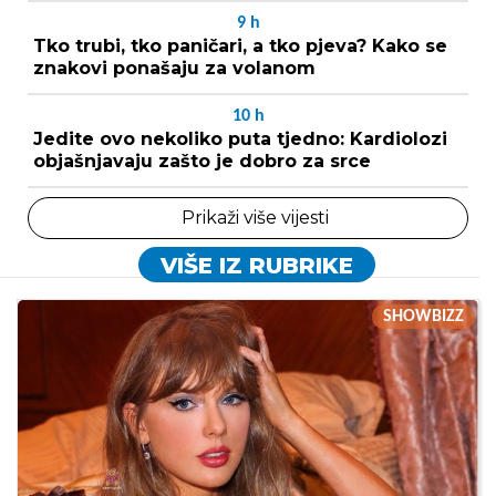
9
h
Tko trubi, tko paničari, a tko pjeva? Kako se
znakovi ponašaju za volanom
10
h
Jedite ovo nekoliko puta tjedno: Kardiolozi
objašnjavaju zašto je dobro za srce
Prikaži više vijesti
VIŠE IZ RUBRIKE
SHOWBIZZ