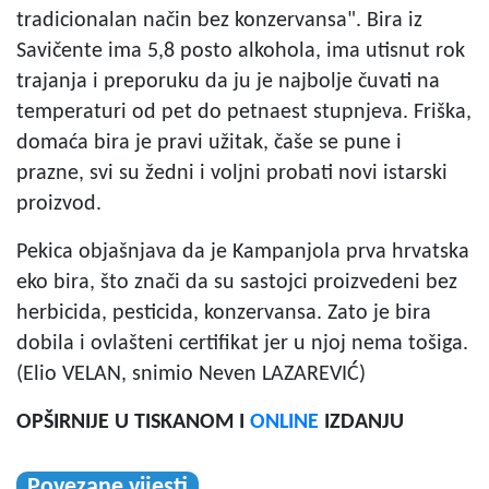
tradicionalan način bez konzervansa". Bira iz
Savičente ima 5,8 posto alkohola, ima utisnut rok
trajanja i preporuku da ju je najbolje čuvati na
temperaturi od pet do petnaest stupnjeva. Friška,
domaća bira je pravi užitak, čaše se pune i
prazne, svi su žedni i voljni probati novi istarski
proizvod.
Pekica objašnjava da je Kampanjola prva hrvatska
eko bira, što znači da su sastojci proizvedeni bez
herbicida, pesticida, konzervansa. Zato je bira
dobila i ovlašteni certifikat jer u njoj nema tošiga.
(Elio VELAN, snimio Neven LAZAREVIĆ)
OPŠIRNIJE U TISKANOM I
ONLINE
IZDANJU
Povezane vijesti