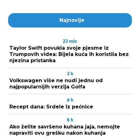
Najnovije
23
min
Taylor Swift povukla svoje pjesme iz
Trumpovih videa: Bijela kuća ih koristila bez
njezina pristanka
3
h
Volkswagen više ne nudi jednu od
najpopularnijih verzija Golfa
6
h
Recept dana: Srdele iz pećnice
8
h
Ako želite savršeno kuhana jaja, nemojte
napraviti ovu grešku nakon kuhanja