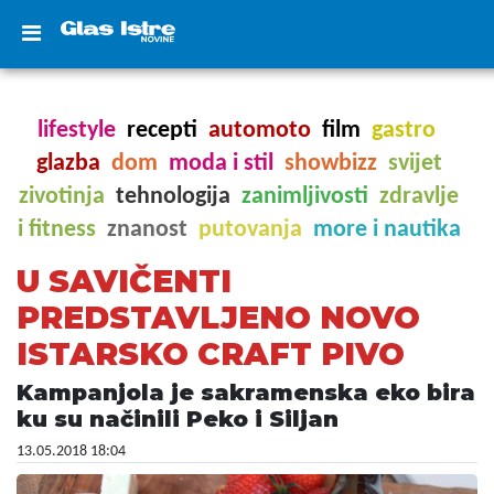
lifestyle
recepti
automoto
film
gastro
glazba
dom
moda i stil
showbizz
svijet
zivotinja
tehnologija
zanimljivosti
zdravlje
i fitness
znanost
putovanja
more i nautika
U SAVIČENTI
PREDSTAVLJENO NOVO
ISTARSKO CRAFT PIVO
Kampanjola je sakramenska eko bira
ku su načinili Peko i Siljan
13.05.2018 18:04