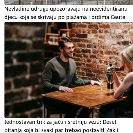
Nevladine udruge upozoravaju na neevidentiranu
djecu koja se skrivaju po plažama i brdima Ceute
Jednostavan trik za jaču i sretniju vezu: Deset
pitanja koja bi svaki par trebao postaviti, čak i