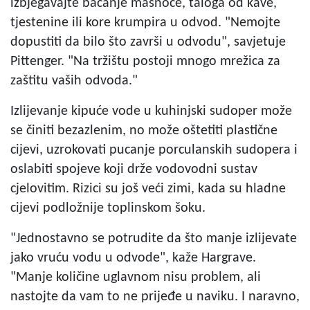
izbjegavajte bacanje masnoće, taloga od kave,
tjestenine ili kore krumpira u odvod. "Nemojte
dopustiti da bilo što završi u odvodu", savjetuje
Pittenger. "Na tržištu postoji mnogo mrežica za
zaštitu vaših odvoda."
Izlijevanje kipuće vode u kuhinjski sudoper može
se činiti bezazlenim, no može oštetiti plastične
cijevi, uzrokovati pucanje porculanskih sudopera i
oslabiti spojeve koji drže vodovodni sustav
cjelovitim. Rizici su još veći zimi, kada su hladne
cijevi podložnije toplinskom šoku.
"Jednostavno se potrudite da što manje izlijevate
jako vruću vodu u odvode", kaže Hargrave.
"Manje količine uglavnom nisu problem, ali
nastojte da vam to ne prijeđe u naviku. I naravno,