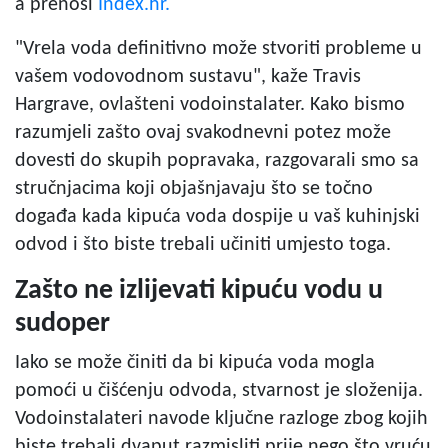
a prenosi
Index.hr.
"Vrela voda definitivno može stvoriti probleme u
vašem vodovodnom sustavu", kaže Travis
Hargrave, ovlašteni vodoinstalater. Kako bismo
razumjeli zašto ovaj svakodnevni potez može
dovesti do skupih popravaka, razgovarali smo sa
stručnjacima koji objašnjavaju što se točno
događa kada kipuća voda dospije u vaš kuhinjski
odvod i što biste trebali učiniti umjesto toga.
Zašto ne izlijevati kipuću vodu u
sudoper
Iako se može činiti da bi kipuća voda mogla
pomoći u čišćenju odvoda, stvarnost je složenija.
Vodoinstalateri navode ključne razloge zbog kojih
biste trebali dvaput razmisliti prije nego što vruću