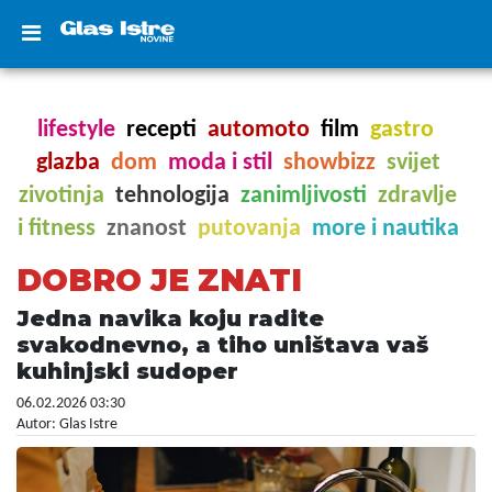
lifestyle
recepti
automoto
film
gastro
glazba
dom
moda i stil
showbizz
svijet
zivotinja
tehnologija
zanimljivosti
zdravlje
i fitness
znanost
putovanja
more i nautika
DOBRO JE ZNATI
Jedna navika koju radite
svakodnevno, a tiho uništava vaš
kuhinjski sudoper
06.02.2026 03:30
Autor: Glas Istre