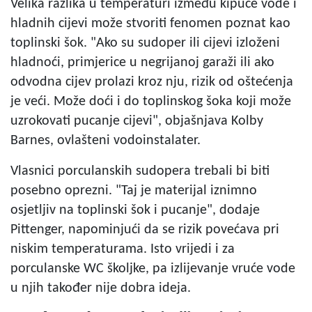
Velika razlika u temperaturi između kipuće vode i
hladnih cijevi može stvoriti fenomen poznat kao
toplinski šok. "Ako su sudoper ili cijevi izloženi
hladnoći, primjerice u negrijanoj garaži ili ako
odvodna cijev prolazi kroz nju, rizik od oštećenja
je veći. Može doći i do toplinskog šoka koji može
uzrokovati pucanje cijevi", objašnjava Kolby
Barnes, ovlašteni vodoinstalater.
Vlasnici porculanskih sudopera trebali bi biti
posebno oprezni. "Taj je materijal iznimno
osjetljiv na toplinski šok i pucanje", dodaje
Pittenger, napominjući da se rizik povećava pri
niskim temperaturama. Isto vrijedi i za
porculanske WC školjke, pa izlijevanje vruće vode
u njih također nije dobra ideja.