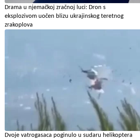
Drama u njemačkoj zračnoj luci: Dron s
eksplozivom uočen blizu ukrajinskog teretnog
zrakoplova
Dvoje vatrogasaca poginulo u sudaru helikoptera