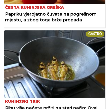
ČESTA KUHINJSKA GREŠKA
Papriku vjerojatno čuvate na pogrešnom
mjestu, a zbog toga brže propada
GASTRO
KUHINJSKI TRIK
Ribu više nećete pržiti na stari način: Ovaj