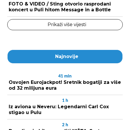
FOTO & VIDEO / Sting otvorio rasprodani
koncert u Puli hitom Message in a Bottle
Prikaži više vijesti
Najnovije
41
min
Osvojen Eurojackpot! Sretnik bogatiji za više
od 32 milijuna eura
1
h
Iz aviona u Neveru: Legendarni Carl Cox
stigao u Pulu
2
h