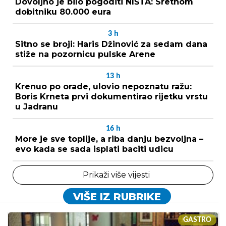
Dovoljno je bilo pogoditi NIŠTA: Sretnom
dobitniku 80.000 eura
3
h
Sitno se broji: Haris Džinović za sedam dana
stiže na pozornicu pulske Arene
13
h
Krenuo po orade, ulovio nepoznatu ražu:
Boris Krneta prvi dokumentirao rijetku vrstu
u Jadranu
16
h
More je sve toplije, a riba danju bezvoljna –
evo kada se sada isplati baciti udicu
Prikaži više vijesti
VIŠE IZ RUBRIKE
GASTRO