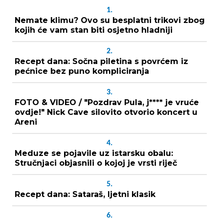
1.
Nemate klimu? Ovo su besplatni trikovi zbog
kojih će vam stan biti osjetno hladniji
2.
Recept dana: Sočna piletina s povrćem iz
pećnice bez puno kompliciranja
3.
FOTO & VIDEO / "Pozdrav Pula, j**** je vruće
ovdje!" Nick Cave silovito otvorio koncert u
Areni
4.
Meduze se pojavile uz istarsku obalu:
Stručnjaci objasnili o kojoj je vrsti riječ
5.
Recept dana: Sataraš, ljetni klasik
6.