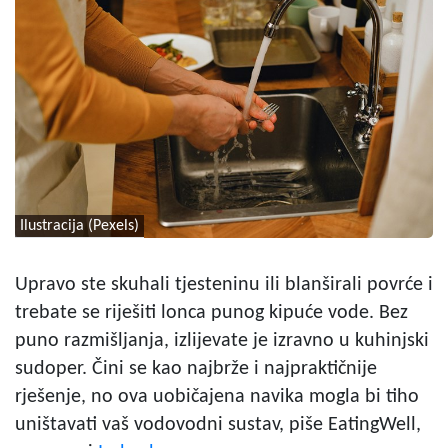
Ilustracija (Pexels)
Upravo ste skuhali tjesteninu ili blanširali povrće i
trebate se riješiti lonca punog kipuće vode. Bez
puno razmišljanja, izlijevate je izravno u kuhinjski
sudoper. Čini se kao najbrže i najpraktičnije
rješenje, no ova uobičajena navika mogla bi tiho
uništavati vaš vodovodni sustav, piše EatingWell,