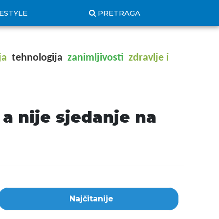
FESTYLE
PRETRAGA
ja
tehnologija
zanimljivosti
zdravlje i
a nije sjedanje na
Najčitanije