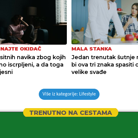
NAJTE OKIDAČ
MALA STANKA
itnih navika zbog kojih
Jedan trenutak šutnje
no iscrpljeni, a da toga
bi ova tri znaka spasiti 
jesni
velike svađe
Više iz kategorije: Lifestyle
TRENUTNO NA CESTAMA