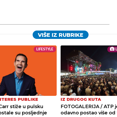
VIŠE IZ RUBRIKE
LIFESTYLE
L
INTERES PUBLIKE
IZ DRUGOG KUTA
arr stiže u pulsku
FOTOGALERIJA / ATP j
ostale su posljednje
odavno postao više od 