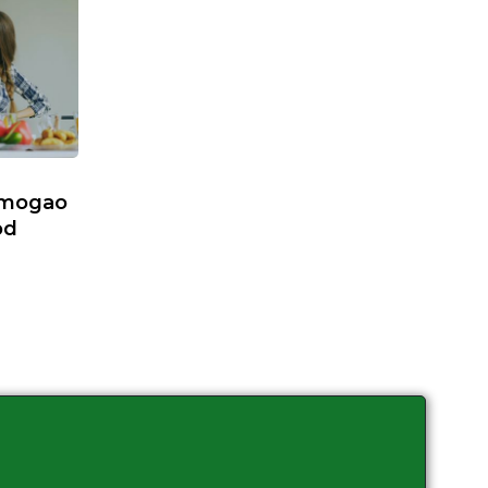
 mogao
od