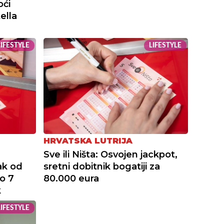
oći
tella
LIFESTYLE
LIFESTYLE
HRVATSKA LUTRIJA
Sve ili Ništa: Osvojen jackpot,
ak od
sretni dobitnik bogatiji za
o 7
80.000 eura
k
LIFESTYLE