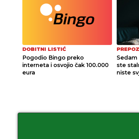
DOBITNI LISTIĆ
PREPOZ
Pogodio Bingo preko
Sedam s
interneta i osvojio čak 100.000
ste stal
eura
niste sv