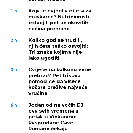
Koja je najbolja dijeta za
1
h
muškarce? Nutricionisti
izdvojili pet učinkovitih
načina prehrane
Koliko god se trudili,
2
h
njih ćete teško osvojiti:
Tri znaka kojima nije
lako ugoditi
Cvijeće na balkonu vene
3
h
prebrzo? Pet trikova
pomoći će da viseće
košare prežive najveće
vrućine
Jedan od najvećih DJ-
6
h
eva svih vremena u
petak u Vinkuranu:
Rasprodane Cave
Romane čekaju