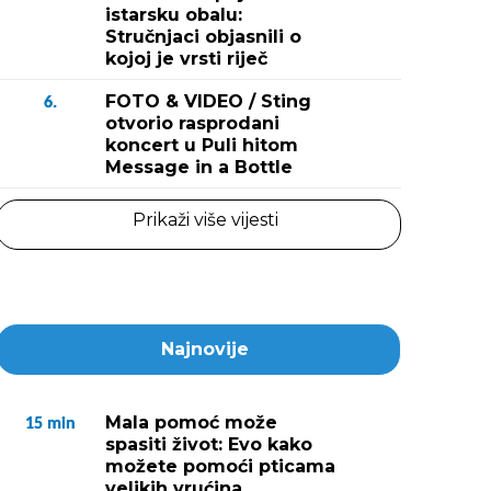
istarsku obalu:
Stručnjaci objasnili o
kojoj je vrsti riječ
FOTO & VIDEO / Sting
6.
otvorio rasprodani
koncert u Puli hitom
Message in a Bottle
Prikaži više vijesti
Najnovije
Mala pomoć može
15
min
spasiti život: Evo kako
možete pomoći pticama
velikih vrućina