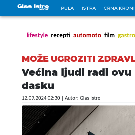
PULA
ISTRA
CRNA KRON
lifestyle
recepti
automoto
film
gastr
MOŽE UGROZITI ZDRAV
Većina ljudi radi ovu
dasku
12.09.2024 02:30
| Autor: Glas Istre