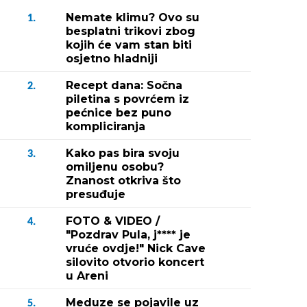
Nemate klimu? Ovo su
1.
besplatni trikovi zbog
kojih će vam stan biti
osjetno hladniji
Recept dana: Sočna
2.
piletina s povrćem iz
pećnice bez puno
kompliciranja
Kako pas bira svoju
3.
omiljenu osobu?
Znanost otkriva što
presuđuje
FOTO & VIDEO /
4.
"Pozdrav Pula, j**** je
vruće ovdje!" Nick Cave
silovito otvorio koncert
u Areni
Meduze se pojavile uz
5.