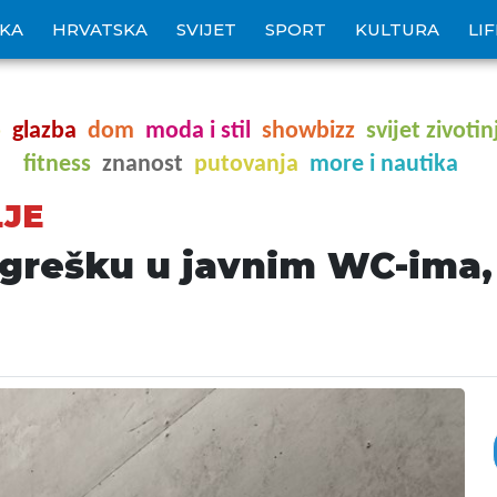
IKA
HRVATSKA
SVIJET
SPORT
KULTURA
LI
o
glazba
dom
moda i stil
showbizz
svijet zivotin
fitness
znanost
putovanja
more i nautika
LJE
 grešku u javnim WC-ima, 