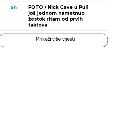
FOTO / Nick Cave u Puli
6
h
još jednom nametnuo
žestok ritam od prvih
taktova
Prikaži više vijesti