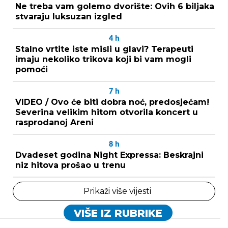
Ne treba vam golemo dvorište: Ovih 6 biljaka
stvaraju luksuzan izgled
4
h
Stalno vrtite iste misli u glavi? Terapeuti
imaju nekoliko trikova koji bi vam mogli
pomoći
7
h
VIDEO / Ovo će biti dobra noć, predosjećam!
Severina velikim hitom otvorila koncert u
rasprodanoj Areni
8
h
Dvadeset godina Night Expressa: Beskrajni
niz hitova prošao u trenu
Prikaži više vijesti
VIŠE IZ RUBRIKE