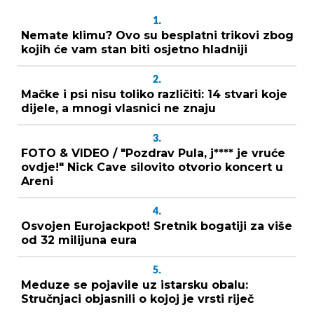
1.
Nemate klimu? Ovo su besplatni trikovi zbog
kojih će vam stan biti osjetno hladniji
2.
Mačke i psi nisu toliko različiti: 14 stvari koje
dijele, a mnogi vlasnici ne znaju
3.
FOTO & VIDEO / "Pozdrav Pula, j**** je vruće
ovdje!" Nick Cave silovito otvorio koncert u
Areni
4.
Osvojen Eurojackpot! Sretnik bogatiji za više
od 32 milijuna eura
5.
Meduze se pojavile uz istarsku obalu:
Stručnjaci objasnili o kojoj je vrsti riječ