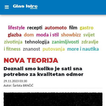
lifestyle
recepti
automoto
film
gastro
glazba
dom
moda i stil
showbizz
svijet
zivotinja
tehnologija
zanimljivosti
zdravlje
i fitness
znanost
putovanja
more i nautika
NOVA TEORIJA
Doznali smo koliko je sati sna
potrebno za kvalitetan odmor
29.11.2023 03:30
Autor: Šarlota BRNČIĆ