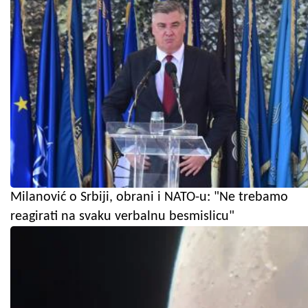
Milanović o Srbiji, obrani i NATO-u: "Ne trebamo
reagirati na svaku verbalnu besmislicu"