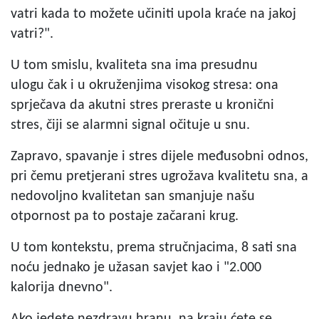
vatri kada to možete učiniti upola kraće na jakoj
vatri?".
U tom smislu, kvaliteta sna ima presudnu
ulogu čak i u okruženjima visokog stresa: ona
sprječava da akutni stres preraste u kronični
stres, čiji se alarmni signal očituje u snu.
Zapravo, spavanje i stres dijele međusobni odnos,
pri čemu pretjerani stres ugrožava kvalitetu sna, a
nedovoljno kvalitetan san smanjuje našu
otpornost pa to postaje začarani krug.
U tom kontekstu, prema stručnjacima, 8 sati sna
noću jednako je užasan savjet kao i "2.000
kalorija dnevno".
Ako jedete nezdravu hranu, na kraju ćete se