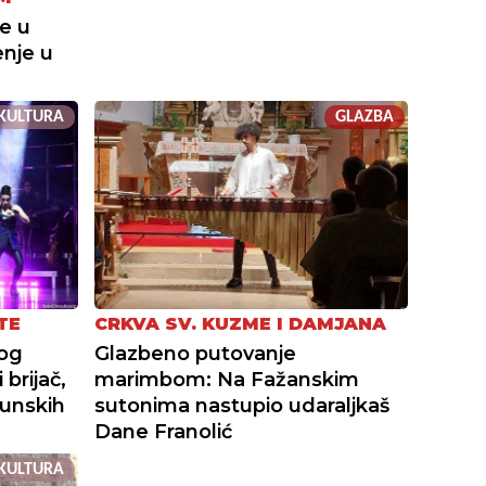
e u
enje u
KULTURA
GLAZBA
TE
CRKVA SV. KUZME I DAMJANA
kog
Glazbeno putovanje
 brijač,
marimbom: Na Fažanskim
hunskih
sutonima nastupio udaraljkaš
Dane Franolić
KULTURA