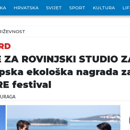
IKA
HRVATSKA
SVIJET
SPORT
KULTURA
LI
JIŽEVNOST
RD
 ZA ROVINJSKI STUDIO Z
ska ekološka nagrada za
E festival
 JURAGA