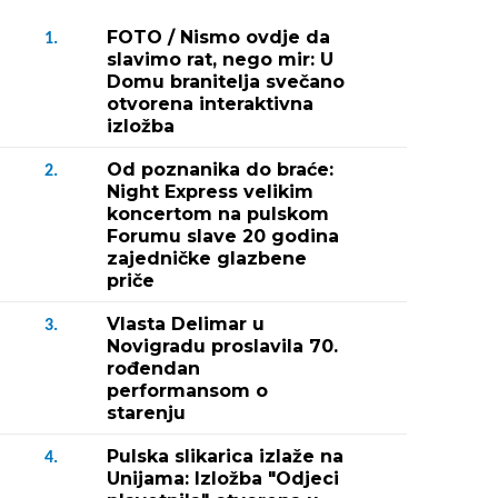
FOTO / Nismo ovdje da
1.
slavimo rat, nego mir: U
Domu branitelja svečano
otvorena interaktivna
izložba
Od poznanika do braće:
2.
Night Express velikim
koncertom na pulskom
Forumu slave 20 godina
zajedničke glazbene
priče
Vlasta Delimar u
3.
Novigradu proslavila 70.
rođendan
performansom o
starenju
Pulska slikarica izlaže na
4.
Unijama: Izložba "Odjeci