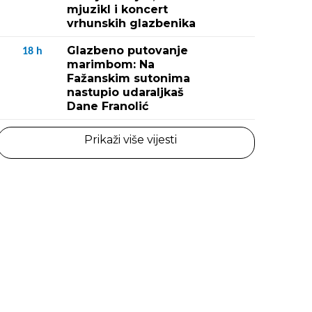
mjuzikl i koncert
vrhunskih glazbenika
Glazbeno putovanje
18
h
marimbom: Na
Fažanskim sutonima
nastupio udaraljkaš
Dane Franolić
Prikaži više vijesti