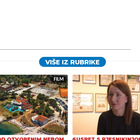
VIŠE IZ RUBRIKE
FILM
OD OTVORENIM NEBOM
SUSRET S PJESNIKINJO