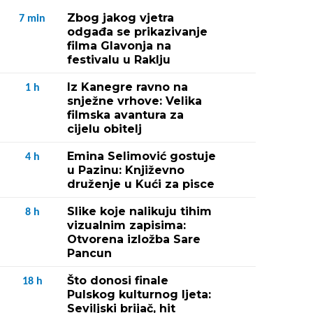
Zbog jakog vjetra
7
min
odgađa se prikazivanje
filma Glavonja na
festivalu u Raklju
Iz Kanegre ravno na
1
h
snježne vrhove: Velika
filmska avantura za
cijelu obitelj
Emina Selimović gostuje
4
h
u Pazinu: Književno
druženje u Kući za pisce
Slike koje nalikuju tihim
8
h
vizualnim zapisima:
Otvorena izložba Sare
Pancun
Što donosi finale
18
h
Pulskog kulturnog ljeta:
Seviljski brijač, hit