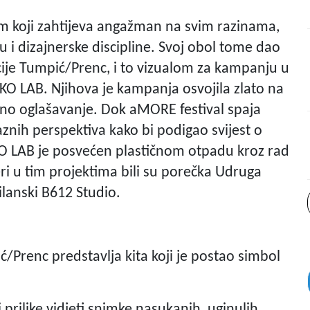
m koji zahtijeva angažman na svim razinama,
u i dizajnerske discipline. Svoj obol tome dao
acije Tumpić/Prenc, i to vizualom za kampanju u
KO LAB. Njihova je kampanja osvojila zlato na
no oglašavanje. Dok aMORE festival spaja
aznih perspektiva kako bi podigao svijest o
 LAB je posvećen plastičnom otpadu kroz rad
eri u tim projektima bili su porečka Udruga
ilanski B612 Studio.
ć/Prenc predstavlja kita koji je postao simbol
prilike vidjeti snimke nasukanih, uginulih