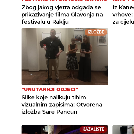
Zbog jakog vjetra odgađa se
Iz Kane
prikazivanje filma Glavonja na
vrhove:
festivalu u Raklju
za cijelu
IZLOŽBE
"UNUTARNJI ODJECI"
Slike koje nalikuju tihim
vizualnim zapisima: Otvorena
izložba Sare Pancun
KAZALIŠTE