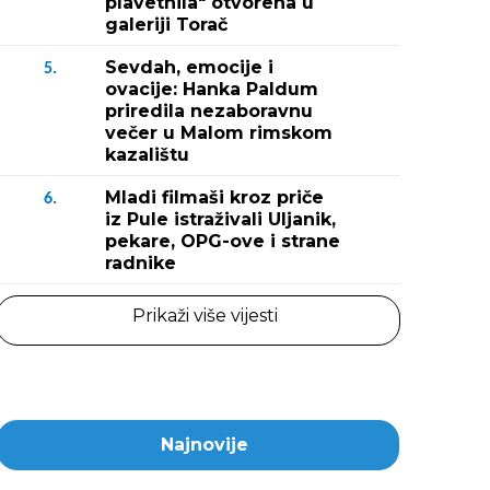
plavetnila" otvorena u
galeriji Torač
Sevdah, emocije i
5.
ovacije: Hanka Paldum
priredila nezaboravnu
večer u Malom rimskom
kazalištu
Mladi filmaši kroz priče
6.
iz Pule istraživali Uljanik,
pekare, OPG-ove i strane
radnike
Prikaži više vijesti
Najnovije