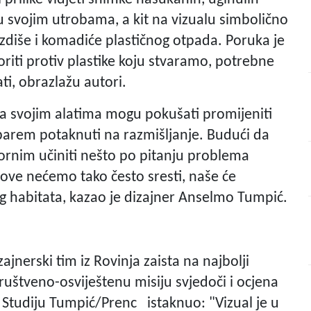
 u svojim utrobama, a kit na vizualu simbolično
izdiše i komadiće plastičnog otpada. Poruka je
riti protiv plastike koju stvaramo, potrebne
i, obrazlažu autori.
 sa svojim alatima mogu pokušati promijeniti
 barem potaknuti na razmišljanje. Budući da
ornim učiniti nešto po pitanju problema
ove nećemo tako često sresti, naše će
g habitata, kazao je dizajner Anselmo Tumpić.
ajnerski tim iz Rovinja zaista na najbolji
ruštveno-osviještenu misiju svjedoči i ocjena
e Studiju Tumpić/Prenc istaknuo: "Vizual je u