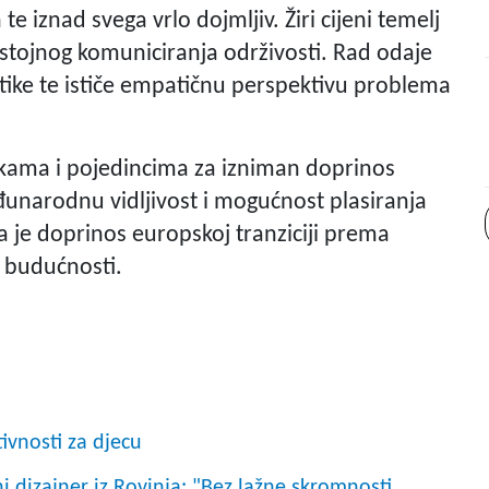
te iznad svega vrlo dojmljiv. Žiri cijeni temelj
stojnog komuniciranja održivosti. Rad odaje
stike te ističe empatičnu perspektivu problema
kama i pojedincima za izniman doprinos
unarodnu vidljivost i mogućnost plasiranja
ta je doprinos europskoj tranziciji prema
 budućnosti.
ivnosti za djecu
 dizajner iz Rovinja: "Bez lažne skromnosti,