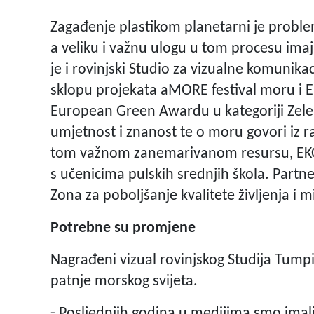
Zagađenje plastikom planetarni je proble
a veliku i važnu ulogu u tom procesu imaj
je i rovinjski Studio za vizualne komunik
sklopu projekata aMORE festival moru i E
European Green Awardu u kategoriji Zele
umjetnost i znanost te o moru govori iz r
tom važnom zanemarivanom resursu, EKO
s učenicima pulskih srednjih škola. Partn
Zona za poboljšanje kvalitete življenja i m
Potrebne su promjene
Nagrađeni vizual rovinjskog Studija Tumpi
patnje morskog svijeta.
- Posljednjih godina u medijima smo imali 