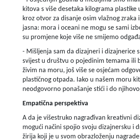
kitova s više desetaka kilograma plastike
kroz otvor za disanje osim vlažnog zraka 
jasna: mora i oceani ne mogu se sami izbo
su promjene koje više ne smijemo odgađat
- Mišljenja sam da dizajneri i dizajnerice
svijest u društvu o pojedinim temama ili
živim na moru, još više se osjećam odgov
plastičnog otpada. Iako u našem moru kit
neodgovorno ponašanje stići i do njihovo
Empatična perspektiva
A da je višestruko nagrađivan kreativni diz
mogući načini spojio svoju dizajnersku i d
žirija koji je u svom obrazloženju nagrad