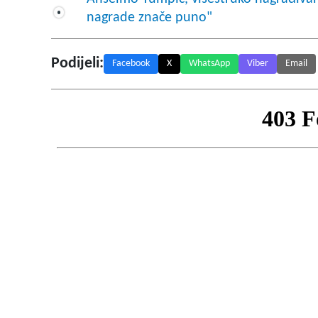
nagrade znače puno"
Podijeli:
Facebook
X
WhatsApp
Viber
Email