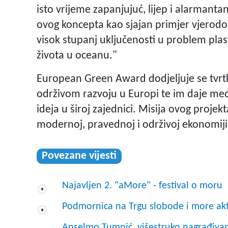
isto vrijeme zapanjujuć, lijep i alarmantan 
ovog koncepta kao sjajan primjer vjerodo
visok stupanj uključenosti u problem pla
života u oceanu."
European Green Award dodjeljuje se tvrt
održivom razvoju u Europi te im daje međ
ideja u široj zajednici. Misija ovog projek
modernoj, pravednoj i održivoj ekonomiji
Povezane vijesti
Najavljen 2. "aMore" - festival o moru
Podmornica na Trgu slobode i more akt
Anselmo Tumpić, višestruko nagrađivani