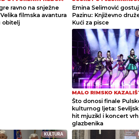
gre ravno na snježne
Emina Selimović gostuj
 Velika filmska avantura
Pazinu: Književno druž
 obitelj
Kući za pisce
MALO RIMSKO KAZALIŠ
Što donosi finale Puls
kulturnog ljeta: Seviljski
hit mjuzikl i koncert vr
glazbenika
KULTURA