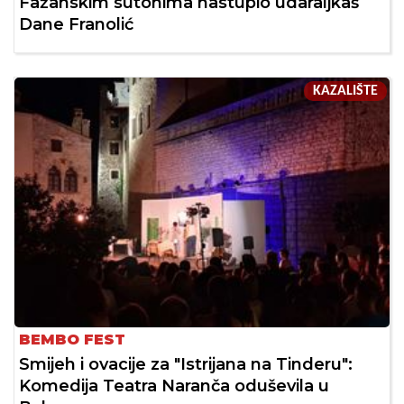
Fažanskim sutonima nastupio udaraljkaš
Dane Franolić
KAZALIŠTE
BEMBO FEST
Smijeh i ovacije za "Istrijana na Tinderu":
Komedija Teatra Naranča oduševila u