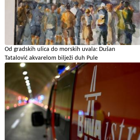
Od gradskih ulica do morskih uvala: Dušan
Tatalović akvarelom bilježi duh Pule