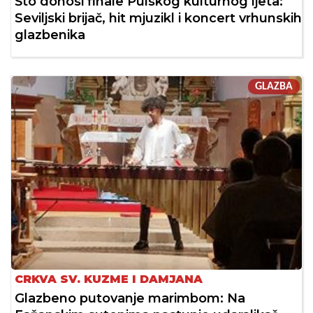
Što donosi finale Pulskog kulturnog ljeta:
Seviljski brijač, hit mjuzikl i koncert vrhunskih
glazbenika
GLAZBA
CRKVA SV. KUZME I DAMJANA
Glazbeno putovanje marimbom: Na