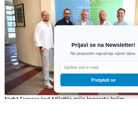
Prijavi se na Newsletter!
Ne propustite najvažnije vijesti dana.
Pretplati se
Night Express kod Miletića prije koncerta kojim
obilježava dva desetljeća na sceni