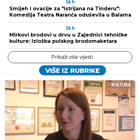
16
h
Smijeh i ovacije za "Istrijana na Tinderu":
Komedija Teatra Naranča oduševila u Balama
16
h
Mirkovi brodovi u drvu u Zajednici tehničke
kulture: Izložba pulskog brodomaketara
Prikaži više vijesti
VIŠE IZ RUBRIKE
KULTURA