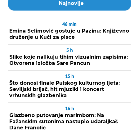
Najnovije
46
min
Emina Selimović gostuje u Pazinu: Književno
druženje u Kući za pisce
5
h
Slike koje nalikuju tihim vizualnim zapisima:
Otvorena izložba Sare Pancun
15
h
Što donosi finale Pulskog kulturnog ljeta:
Seviljski brijač, hit mjuzikl i koncert
vrhunskih glazbenika
16
h
Glazbeno putovanje marimbom: Na
Fažanskim sutonima nastupio udaraljkaš
Dane Franolić