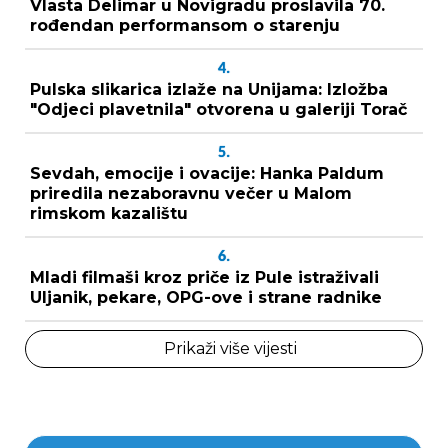
Vlasta Delimar u Novigradu proslavila 70.
rođendan performansom o starenju
4.
Pulska slikarica izlaže na Unijama: Izložba
"Odjeci plavetnila" otvorena u galeriji Torač
5.
Sevdah, emocije i ovacije: Hanka Paldum
priredila nezaboravnu večer u Malom
rimskom kazalištu
6.
Mladi filmaši kroz priče iz Pule istraživali
Uljanik, pekare, OPG-ove i strane radnike
Prikaži više vijesti