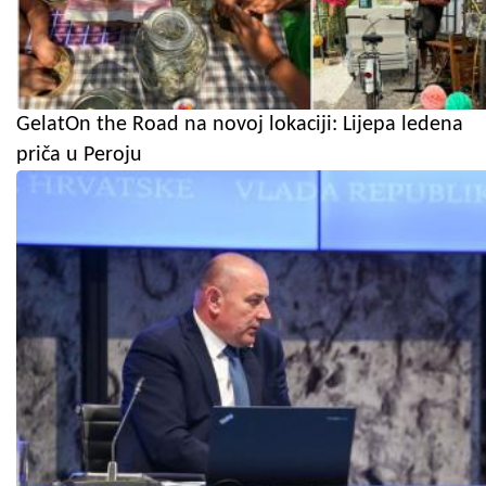
GelatOn the Road na novoj lokaciji: Lijepa ledena
priča u Peroju