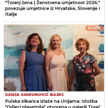
"Toranj žena | Ženstvena umjetnost 2026."
povezuje umjetnice iz Hrvatske, Slovenije i
Italije
IZLOŽBE
SANJA SIMEUNOVIĆ BAJEC
Pulska slikarica izlaže na Unijama: Izložba
"Odjeci plavetnila" otvorena u galeriji Torač