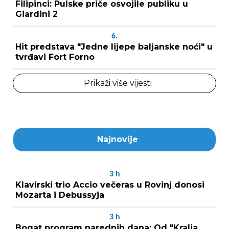
Filipinci: Pulske priče osvojile publiku u
Giardini 2
6.
Hit predstava "Jedne lijepe baljanske noći" u
tvrđavi Fort Forno
Prikaži više vijesti
Najnovije
3
h
Klavirski trio Accio večeras u Rovinj donosi
Mozarta i Debussyja
3
h
Bogat program narednih dana: Od "Kralja