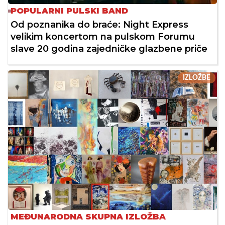
POPULARNI PULSKI BAND
Od poznanika do braće: Night Express
velikim koncertom na pulskom Forumu
slave 20 godina zajedničke glazbene priče
IZLOŽBE
MEĐUNARODNA SKUPNA IZLOŽBA