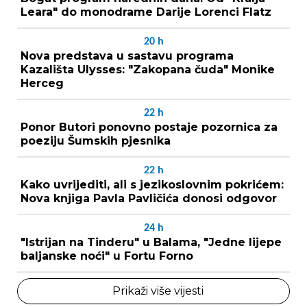
Leara" do monodrame Darije Lorenci Flatz
20
h
Nova predstava u sastavu programa
Kazališta Ulysses: "Zakopana čuda" Monike
Herceg
22
h
Ponor Butori ponovno postaje pozornica za
poeziju Šumskih pjesnika
22
h
Kako uvrijediti, ali s jezikoslovnim pokrićem:
Nova knjiga Pavla Pavličića donosi odgovor
24
h
"Istrijan na Tinderu" u Balama, "Jedne lijepe
baljanske noći" u Fortu Forno
Prikaži više vijesti