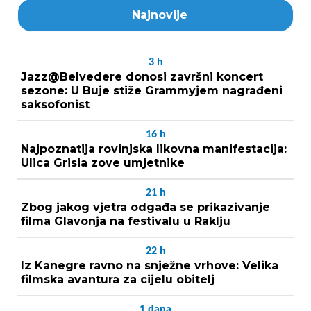
Najnovije
3
h
Jazz@Belvedere donosi završni koncert
sezone: U Buje stiže Grammyjem nagrađeni
saksofonist
16
h
Najpoznatija rovinjska likovna manifestacija:
Ulica Grisia zove umjetnike
21
h
Zbog jakog vjetra odgađa se prikazivanje
filma Glavonja na festivalu u Raklju
22
h
Iz Kanegre ravno na snježne vrhove: Velika
filmska avantura za cijelu obitelj
1
dana