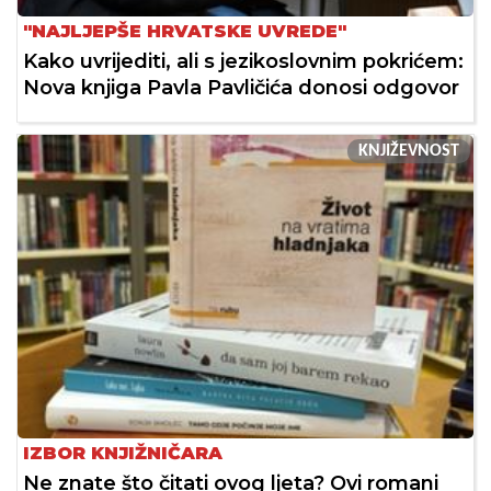
"NAJLJEPŠE HRVATSKE UVREDE"
Kako uvrijediti, ali s jezikoslovnim pokrićem:
Nova knjiga Pavla Pavličića donosi odgovor
KNJIŽEVNOST
IZBOR KNJIŽNIČARA
Ne znate što čitati ovog ljeta? Ovi romani