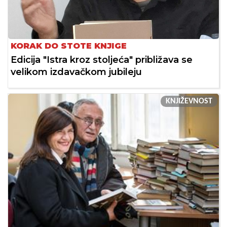
KORAK DO STOTE KNJIGE
Edicija "Istra kroz stoljeća" približava se
velikom izdavačkom jubileju
KNJIŽEVNOST