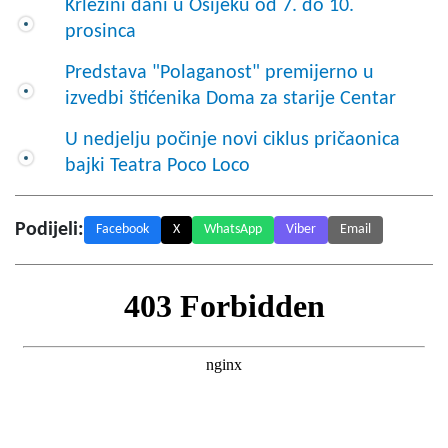
Krležini dani u Osijeku od 7. do 10.
prosinca
Predstava "Polaganost" premijerno u
izvedbi štićenika Doma za starije Centar
U nedjelju počinje novi ciklus pričaonica
bajki Teatra Poco Loco
Podijeli:
Facebook
X
WhatsApp
Viber
Email