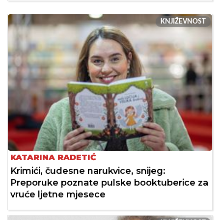
KNJIŽEVNOST
KATARINA RADETIĆ
Krimići, čudesne narukvice, snijeg:
Preporuke poznate pulske booktuberice za
vruće ljetne mjesece