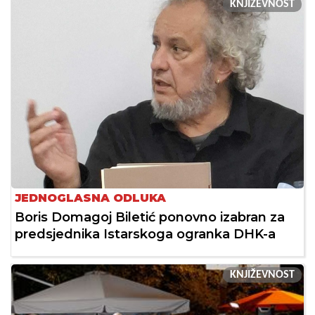
KNJIŽEVNOST
JEDNOGLASNA ODLUKA
Boris Domagoj Biletić ponovno izabran za
predsjednika Istarskoga ogranka DHK-a
KNJIŽEVNOST