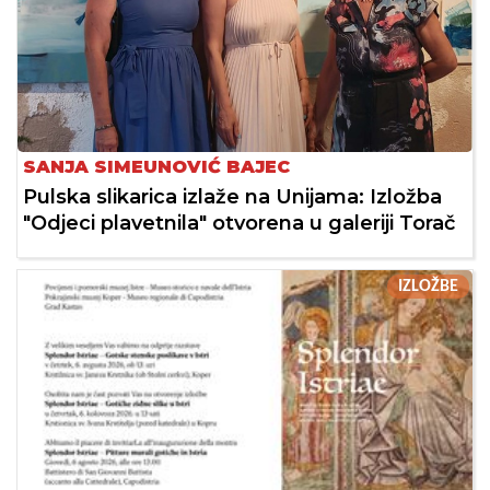
SANJA SIMEUNOVIĆ BAJEC
Pulska slikarica izlaže na Unijama: Izložba
"Odjeci plavetnila" otvorena u galeriji Torač
IZLOŽBE