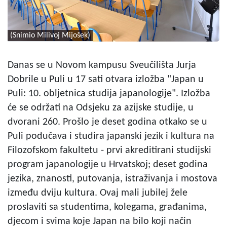
(Snimio Milivoj Mijošek)
Danas se u Novom kampusu Sveučilišta Jurja
Dobrile u Puli u 17 sati otvara izložba "Japan u
Puli: 10. obljetnica studija japanologije". Izložba
će se održati na Odsjeku za azijske studije, u
dvorani 260. Prošlo je deset godina otkako se u
Puli podučava i studira japanski jezik i kultura na
Filozofskom fakultetu - prvi akreditirani studijski
program japanologije u Hrvatskoj; deset godina
jezika, znanosti, putovanja, istraživanja i mostova
između dviju kultura. Ovaj mali jubilej žele
proslaviti sa studentima, kolegama, građanima,
djecom i svima koje Japan na bilo koji način