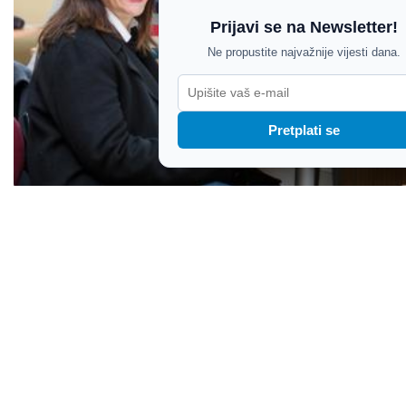
Prijavi se na Newsletter!
Ne propustite najvažnije vijesti dana.
Pretplati se
Kako uvrijediti, ali s jezikoslovnim pokrićem: Nova
knjiga Pavla Pavličića donosi odgovor