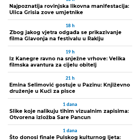
Najpoznatija rovinjska likovna manifestacija:
Ulica Grisia zove umjetnike
18
h
Zbog jakog vjetra odgađa se prikazivanje
filma Glavonja na festivalu u Raklju
19
h
Iz Kanegre ravno na snježne vrhove: Velika
filmska avantura za cijelu obitelj
21
h
Emina Selimović gostuje u Pazinu: Književno
druženje u Kući za pisce
1
dana
Slike koje nalikuju tihim vizualnim zapisima:
Otvorena izložba Sare Pancun
1
dana
Što donosi finale Pulskog kulturnog ljeta: