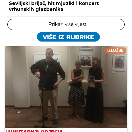
Seviljski brijač, hit mjuzikl i koncert
vrhunskih glazbenika
Prikaži više vijesti
VIŠE IZ RUBRIKE
IZLOŽBE
"UNUTARNJI ODJECI"