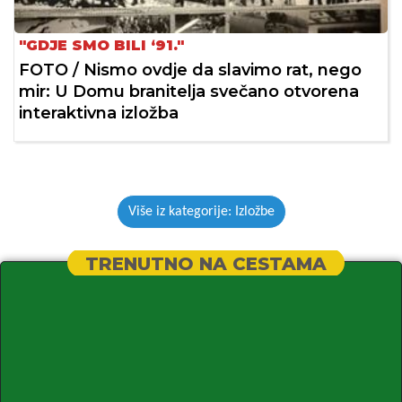
"GDJE SMO BILI ‘91."
FOTO / Nismo ovdje da slavimo rat, nego
mir: U Domu branitelja svečano otvorena
interaktivna izložba
Više iz kategorije: Izložbe
TRENUTNO NA CESTAMA