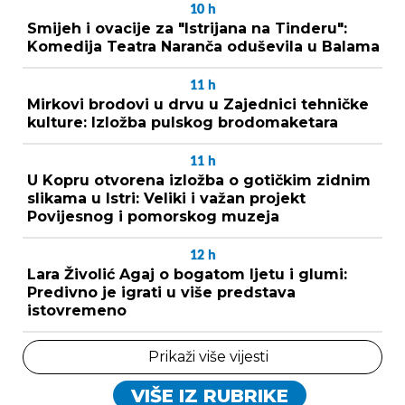
10
h
Smijeh i ovacije za "Istrijana na Tinderu":
Komedija Teatra Naranča oduševila u Balama
11
h
Mirkovi brodovi u drvu u Zajednici tehničke
kulture: Izložba pulskog brodomaketara
11
h
U Kopru otvorena izložba o gotičkim zidnim
slikama u Istri: Veliki i važan projekt
Povijesnog i pomorskog muzeja
12
h
Lara Živolić Agaj o bogatom ljetu i glumi:
Predivno je igrati u više predstava
istovremeno
Prikaži više vijesti
VIŠE IZ RUBRIKE