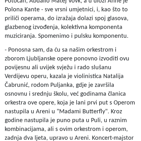
Potočan, Abdallo Matej Vovk, a u ulozi Anne je
Polona Kante - sve vrsni umjetnici, i, kao što to
priliči operama, do izražaja dolazi spoj glasova,
glazbenog izvođenja, kolektivna komponenta
muziciranja. Spomenimo i pulsku komponentu.
- Ponosna sam, da ću sa našim orkestrom i
zborom Ljubljanske opere ponovno izvoditi ovu
povijesnu ali uvijek svježu i rado slušanu
Verdijevu operu, kazala je violinistica Natalija
Čabrunić, rodom Puljanka, gdje je završila
osnovnu i srednju školu, već godinama članica
orkestra ove opere, koja je lani prvi put s Operom
nastupila u Areni u "Madami Butterfly". Kroz
godine nastupila je puno puta u Puli, u raznim
kombinacijama, ali s ovim orkestrom i operom,
zadnja dva ljeta, upravo u Areni. Koncert-majstor