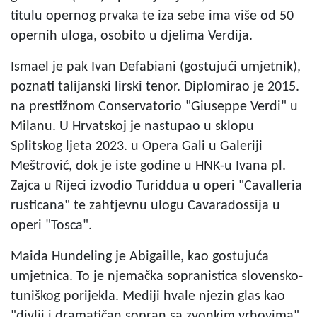
titulu opernog prvaka te iza sebe ima više od 50
opernih uloga, osobito u djelima Verdija.
Ismael je pak Ivan Defabiani (gostujući umjetnik),
poznati talijanski lirski tenor. Diplomirao je 2015.
na prestižnom Conservatorio "Giuseppe Verdi" u
Milanu. U Hrvatskoj je nastupao u sklopu
Splitskog ljeta 2023. u Opera Gali u Galeriji
Meštrović, dok je iste godine u HNK-u Ivana pl.
Zajca u Rijeci izvodio Turiddua u operi "Cavalleria
rusticana" te zahtjevnu ulogu Cavaradossija u
operi "Tosca".
Maida Hundeling je Abigaille, kao gostujuća
umjetnica. To je njemačka sopranistica slovensko-
tuniškog porijekla. Mediji hvale njezin glas kao
"divlji i dramatičan sopran sa zvonkim vrhovima"