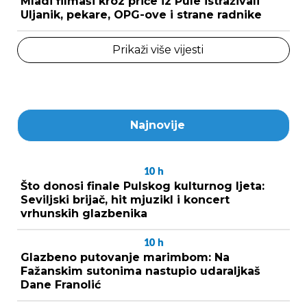
Mladi filmaši kroz priče iz Pule istraživali
Uljanik, pekare, OPG-ove i strane radnike
Prikaži više vijesti
Najnovije
10
h
Što donosi finale Pulskog kulturnog ljeta:
Seviljski brijač, hit mjuzikl i koncert
vrhunskih glazbenika
10
h
Glazbeno putovanje marimbom: Na
Fažanskim sutonima nastupio udaraljkaš
Dane Franolić