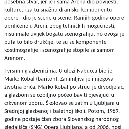
posebna stvar, jer je i sama Arena dio povijesti,
kulture, i za tu snažnu dramsku komponentu
opere - dio je scene u scene. Ranijih godina opere
upriličene u Areni, zbog tehničkih mogućnosti,
nisu imale uvijek bogatu scenografiju, no ovoga je
puta to bilo drukčije, te su se komponente
kostimografije i scenografije stopile sa samom
Arenom.
I vrsnim glazbenicima. U ulozi Nabucca bio je
Marko Kobal (bariton). Zanimljiva je i njegova
životna priča. Marko Kobal po struci je drvodjelac,
a glazbom se ozbiljno počeo baviti pjevajući u
crkvenom zboru. Školovao se zatim u Ljubljani u
Srednjoj glazbenoj i baletnoj školi. Potom, 1989.
godine postaje član zbora Slovenskog narodnog
gledališča (SNG) Opera Ljubljana, a od 2006. nosi