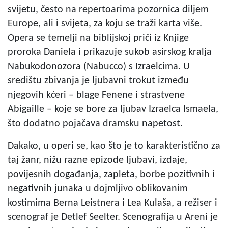
svijetu, često na repertoarima pozornica diljem
Europe, ali i svijeta, za koju se traži karta više.
Opera se temelji na biblijskoj priči iz Knjige
proroka Daniela i prikazuje sukob asirskog kralja
Nabukodonozora (Nabucco) s Izraelcima. U
središtu zbivanja je ljubavni trokut između
njegovih kćeri – blage Fenene i strastvene
Abigaille – koje se bore za ljubav Izraelca Ismaela,
što dodatno pojačava dramsku napetost.
Dakako, u operi se, kao što je to karakteristično za
taj žanr, nižu razne epizode ljubavi, izdaje,
povijesnih događanja, zapleta, borbe pozitivnih i
negativnih junaka u dojmljivo oblikovanim
kostimima Berna Leistnera i Lea Kulaša, a režiser i
scenograf je Detlef Seelter. Scenografija u Areni je