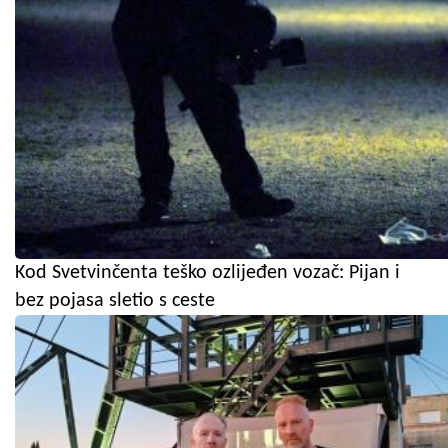
Kod Svetvinčenta teško ozlijeđen vozač: Pijan i
bez pojasa sletio s ceste