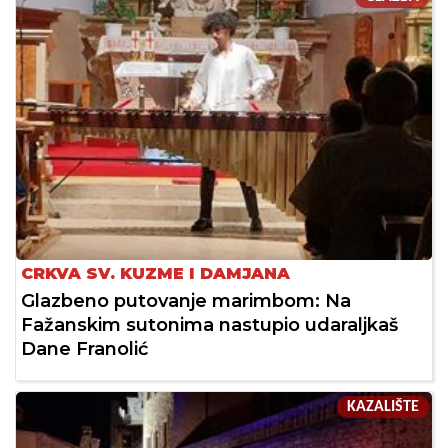
CRKVA SV. KUZME I DAMJANA
Glazbeno putovanje marimbom: Na
Fažanskim sutonima nastupio udaraljkaš
Dane Franolić
KAZALIŠTE