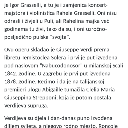
je Igor Grasselli, a tu je i zamjenica koncert-
majstora i violinistica Rahela Grasselli. Oni nisu
odrasli i živjeli u Puli, ali Rahelina majka već
godinama tu živi, tako da su, i oni uzročno-
posljedično pulska "svojta".
Ovu operu skladao je Giuseppe Verdi prema
libretu Temistoclea Solera i prvi je put izvedena
pod naslovom "Nabucodonosor" u milanskoj Scali
1842. godine. U Zagrebu je prvi put izvedena
1878. godine. Recimo i da je na talijanskoj
premijeri ulogu Abigaille tumačila Clelia Maria
Giuseppina Strepponi, koja je potom postala
Verdijeva supruga.
Verdijeva su djela i dan-danas puno izvođena
diljem svijeta, a njegovo rodno mjesto, Roncole