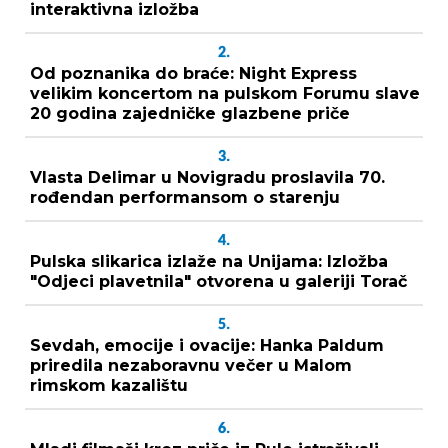
interaktivna izložba
2.
Od poznanika do braće: Night Express
velikim koncertom na pulskom Forumu slave
20 godina zajedničke glazbene priče
3.
Vlasta Delimar u Novigradu proslavila 70.
rođendan performansom o starenju
4.
Pulska slikarica izlaže na Unijama: Izložba
"Odjeci plavetnila" otvorena u galeriji Torač
5.
Sevdah, emocije i ovacije: Hanka Paldum
priredila nezaboravnu večer u Malom
rimskom kazalištu
6.