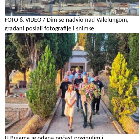
FOTO & VIDEO / Dim se nadvio nad Valelungom,
građani poslali fotografije i snimke
U Bujama je odana počast poginulim i