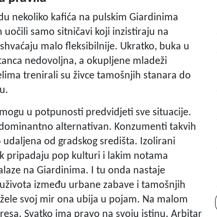
adu nekoliko kafića na pulskim Giardinima
 uočili samo sitničavi koji inzistiraju na
a shvaćaju malo fleksibilnije. Ukratko, buka u
distanca nedovoljna, a okupljene mladeži
elima trenirali su živce tamošnjih stanara do
u.
mogu u potpunosti predvidjeti sve situacije.
e dominantno alternativan. Konzumenti takvih
 udaljena od gradskog središta. Izolirani
 pripadaju pop kulturi i lakim notama
alaze na Giardinima. I tu onda nastaje
uživota između urbane zabave i tamošnjih
i žele svoj mir ona ubija u pojam. Na malom
resa. Svatko ima pravo na svoju istinu. Arbitar