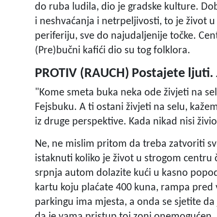
do ruba ludila, dio je gradske kulture. Doba
i neshvaćanja i netrpeljivosti, to je život
periferiju, sve do najudaljenije točke. Cen
(Pre)bučni kafići dio su tog folklora.
PROTIV (RAUCH)
Postajete ljuti. 
"Kome smeta buka neka ode živjeti na sel
Fejsbuku. A ti ostani živjeti na selu, ka
iz druge perspektive. Kada nikad nisi živ
Ne, ne mislim pritom da treba zatvoriti sve 
istaknuti koliko je život u strogom centru
srpnja autom dolazite kući u kasno popodn
kartu koju plaćate 400 kuna, rampa pred 
parkingu ima mjesta, a onda se sjetite da 
da je vama pristup toj zoni onemogućen.