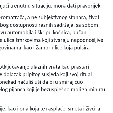
ajući trenutnu situaciju, mora dati pravorijek.
romatrača, a ne subjektivnog stanara, život
zbog dostupnosti raznih sadržaja, sa sobom
vu automobila i škripu kočnica, bučan
e ulica šmrkovima koji stvaraju nepodnošljive
vinama, kao i žamor ulice koja pulsira
otključavanje ulaznih vrata kad prastari
je dolazak pripitog susjeda koji svoj ritual
onekad naćuliš uši da bi u smiraj čuo
log pijanca koji je bezuspješno moli za minutu
e, kao i ona koja te rasplače, smeta i živcira