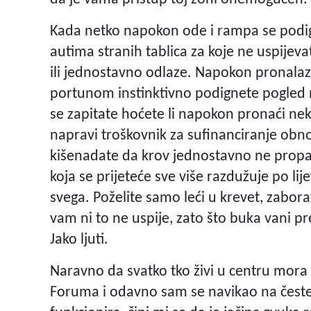
Kada netko napokon ode i rampa se podig
autima stranih tablica za koje ne uspijevate
ili jednostavno odlaze. Napokon pronalaz
portunom instinktivno podignete pogled 
se zapitate hoćete li napokon pronaći ne
napravi troškovnik za sufinanciranje obno
kišenadate da krov jednostavno ne prop
koja se prijeteće sve više razdužuje po li
svega. Poželite samo leći u krevet, zabora
vam ni to ne uspije, zato što buka vani p
Jako ljuti.
Naravno da svatko tko živi u centru mora
Foruma i odavno sam se navikao na česte 