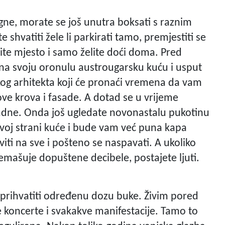
ne, morate se još unutra boksati s raznim
 shvatiti žele li parkirati tamo, premjestiti se
ite mjesto i samo želite doći doma. Pred
na svoju oronulu austrougarsku kuću i usput
kog arhitekta koji će pronaći vremena da vam
ve krova i fasade. A dotad se u vrijeme
adne. Onda još ugledate novonastalu pukotinu
jevoj strani kuće i bude vam već puna kapa
viti na sve i pošteno se naspavati. A ukoliko
remašuje dopuštene decibele, postajete ljuti.
 prihvatiti određenu dozu buke. Živim pored
koncerte i svakakve manifestacije. Tamo to