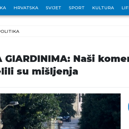
IKA
HRVATSKA
SVIJET
SPORT
KULTURA
LI
POLITIKA
 GIARDINIMA: Naši komen
ili su mišljenja