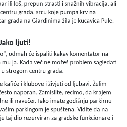
r ili loš, prepun strasti i snažnih vibracija, ali
 u centru grada, srcu koje pumpa krv na
tar grada na Giardinima žila je kucavica Pule.
Jako ljuti!
o", odmah će ispaliti kakav komentator na
žem mu ja. Kada već ne možeš problem sagledati
io u strogom centru grada.
kafiće i klubove i živjeti od ljubavi. Želim
 često naporan. Zamislite, recimo, da krajem
e ili navečer. Iako imate godišnju parkirnu
vašim parkingom je spuštena. Vidite da na
je taj dio rezerviran za gradske funkcionare i