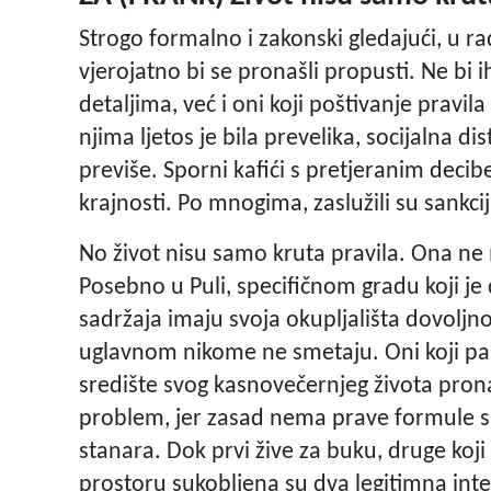
Strogo formalno i zakonski gledajući, u r
vjerojatno bi se pronašli propusti. Ne bi ih
detaljima, već i oni koji poštivanje pravil
njima ljetos je bila prevelika, socijalna 
previše. Sporni kafići s pretjeranim decib
krajnosti. Po mnogima, zaslužili su sankcij
No život nisu samo kruta pravila. Ona ne 
Posebno u Puli, specifičnom gradu koji j
sadržaja imaju svoja okupljališta dovoljno
uglavnom nikome ne smetaju. Oni koji pak
središte svog kasnovečernjeg života pron
problem, jer zasad nema prave formule s
stanara. Dok prvi žive za buku, druge koj
prostoru sukobljena su dva legitimna inte