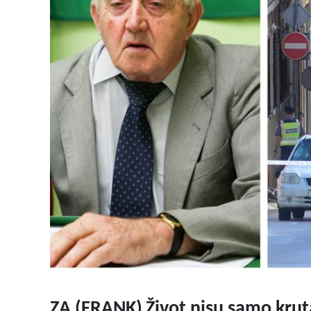
ZA (FRANK)
Život nisu samo krut