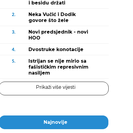
i besidu držati
Neka Vučić i Dodik
2.
govore što žele
Novi predsjednik - novi
3.
HOO
Dvostruke konotacije
4.
Istrijan se nije mirio sa
5.
fašističkim represivnim
nasiljem
Prikaži više vijesti
Najnovije