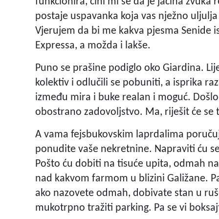
funkcionira, čini mi se da je jačina zvuka
postaje uspavanka koja vas nježno uljulja 
Vjerujem da bi me kakva pjesma Senide is
Expressa, a možda i lakše.
Puno se prašine podiglo oko Giardina. Lije
kolektiv i odlučili se pobuniti, a isprika r
između mira i buke realan i moguć. Došlo je
obostrano zadovoljstvo. Ma, riješit će se 
A vama fejsbukovskim laprdalima poručuj
ponudite vaše nekretnine. Napraviti ću se
Pošto ću dobiti na tisuće upita, odmah 
nad kakvom farmom u blizini Galižane. Pa 
ako nazovete odmah, dobivate stan u ruše
mukotrpno tražiti parking. Pa se vi boksaj