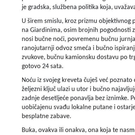
je gradska, službena politika koja, uvažav
U širem smislu, kroz prizmu objektivnog p
na Giardinima, osim brojnih pogodnosti 
nosi bučne noći, povremenu bučnu jurnja
ranojutarnji odvoz smeća i bučno ispiranj
zvukove, bučnu kamionsku dostavu po trgo
gotovo 24 sata.
Noću iz svojeg kreveta čuješ već poznato 
željezni ključ ulazi u utor i bučno najavlju
zadnje desetljeće ponavlja bez iznimke. P
uobičajenu svađu lokalne putane i ostarje
besplatne zabave.
Buka, ovakva ili onakva, ona koja te nasmij