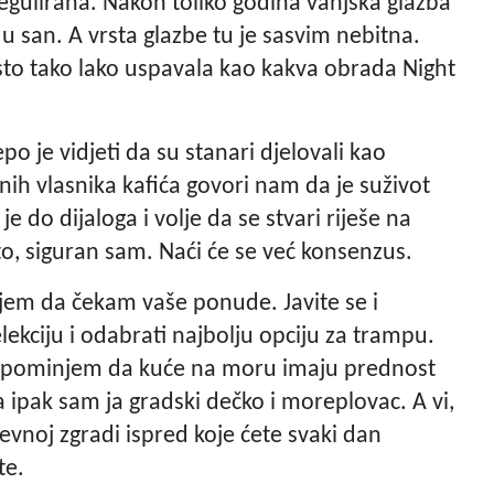
 regulirana. Nakon toliko godina vanjska glazba
u san. A vrsta glazbe tu je sasvim nebitna.
to tako lako uspavala kao kakva obrada Night
po je vidjeti da su stanari djelovali kao
aznih vlasnika kafića govori nam da je suživot
 do dijaloga i volje da se stvari riješe na
to, siguran sam. Naći će se već konsenzus.
em da čekam vaše ponude. Javite se i
lekciju i odabrati najbolju opciju za trampu.
napominjem da kuće na moru imaju prednost
ipak sam ja gradski dečko i moreplovac. A vi,
vnoj zgradi ispred koje ćete svaki dan
te.