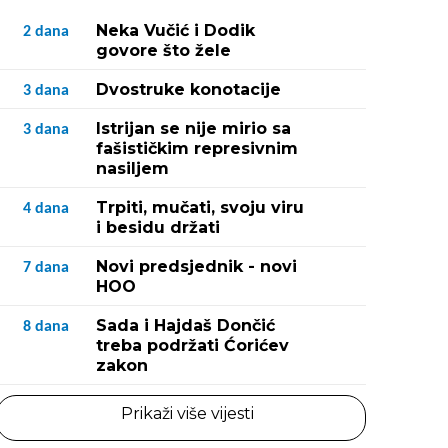
Neka Vučić i Dodik
2
dana
govore što žele
Dvostruke konotacije
3
dana
Istrijan se nije mirio sa
3
dana
fašističkim represivnim
nasiljem
Trpiti, mučati, svoju viru
4
dana
i besidu držati
Novi predsjednik - novi
7
dana
HOO
Sada i Hajdaš Dončić
8
dana
treba podržati Ćorićev
zakon
Prikaži više vijesti