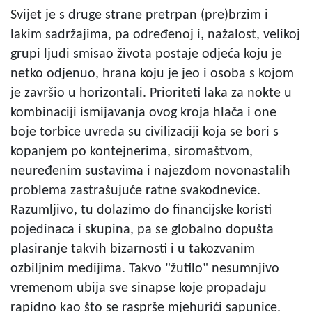
Svijet je s druge strane pretrpan (pre)brzim i
lakim sadržajima, pa određenoj i, nažalost, velikoj
grupi ljudi smisao života postaje odjeća koju je
netko odjenuo, hrana koju je jeo i osoba s kojom
je završio u horizontali. Prioriteti laka za nokte u
kombinaciji ismijavanja ovog kroja hlača i one
boje torbice uvreda su civilizaciji koja se bori s
kopanjem po kontejnerima, siromaštvom,
neuređenim sustavima i najezdom novonastalih
problema zastrašujuće ratne svakodnevice.
Razumljivo, tu dolazimo do financijske koristi
pojedinaca i skupina, pa se globalno dopušta
plasiranje takvih bizarnosti i u takozvanim
ozbiljnim medijima. Takvo "žutilo" nesumnjivo
vremenom ubija sve sinapse koje propadaju
rapidno kao što se rasprše mjehurići sapunice.