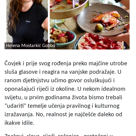
Helena Mostarkić Gobbo
Čovjek i prije svog rođenja preko majčine utrobe
sluša glasove i reagira na vanjske podražaje. U
ranom djetinjstvu učimo govor osluškujući i
oponašajući riječi iz okoline. U nekom idealnom
svijetu, u prvim godinama života bismo trebali
"udariti" temelje učenja pravilnog i kulturnog
izražavanja. No, realnost je najčešće daleko od
ikakve idile.