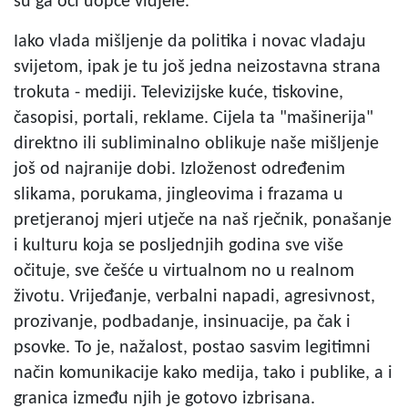
su ga oči uopće vidjele.
Iako vlada mišljenje da politika i novac vladaju
svijetom, ipak je tu još jedna neizostavna strana
trokuta - mediji. Televizijske kuće, tiskovine,
časopisi, portali, reklame. Cijela ta "mašinerija"
direktno ili subliminalno oblikuje naše mišljenje
još od najranije dobi. Izloženost određenim
slikama, porukama, jingleovima i frazama u
pretjeranoj mjeri utječe na naš rječnik, ponašanje
i kulturu koja se posljednjih godina sve više
očituje, sve češće u virtualnom no u realnom
životu. Vrijeđanje, verbalni napadi, agresivnost,
prozivanje, podbadanje, insinuacije, pa čak i
psovke. To je, nažalost, postao sasvim legitimni
način komunikacije kako medija, tako i publike, a i
granica između njih je gotovo izbrisana.