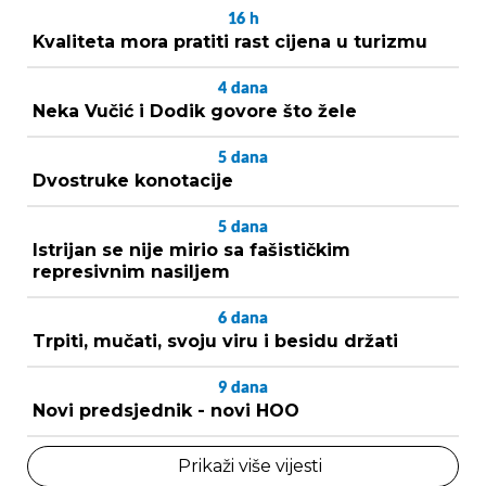
16
h
Kvaliteta mora pratiti rast cijena u turizmu
4
dana
Neka Vučić i Dodik govore što žele
5
dana
Dvostruke konotacije
5
dana
Istrijan se nije mirio sa fašističkim
represivnim nasiljem
6
dana
Trpiti, mučati, svoju viru i besidu držati
9
dana
Novi predsjednik - novi HOO
Prikaži više vijesti