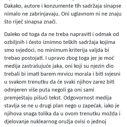
Dakako, autore i konzumente tih sadržaja sinapse
nimalo ne zabrinjavaju. Oni uglavnom ni ne znaju
što riječ sinapsa znači.
Daleko od toga da ne treba napraviti i odmak od
ozbiljnih i često iznimno teških sadržaja kojima
smo svjedoci, no minimum kriterija valjda bi
trebao postojati. I upravo zbog toga jer je moć
medija zastrašujuće jaka, oni koji su njezin dio
trebali bi imati barem mrvicu morala i biti svjesni
u svakom trenutku da će svaki njihov zarez biti
odmjeren više puta negoli ga oni sami
premještaju pišući tekst. Odgovornost medija
stavlja se ne u drugi plan nego u zapećak, iako je
njihova snaga tolika da u ovom trenutku možda i
djelovanje nuklearnog oružja ovisi o jednoj