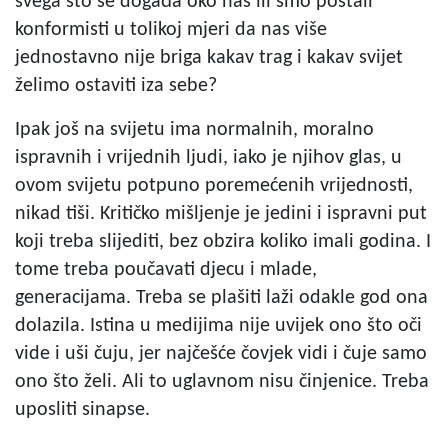
svega što se događa oko nas ili smo postali
konformisti u tolikoj mjeri da nas više
jednostavno nije briga kakav trag i kakav svijet
želimo ostaviti iza sebe?
Ipak još na svijetu ima normalnih, moralno
ispravnih i vrijednih ljudi, iako je njihov glas, u
ovom svijetu potpuno poremećenih vrijednosti,
nikad tiši. Kritičko mišljenje je jedini i ispravni put
koji treba slijediti, bez obzira koliko imali godina. I
tome treba poučavati djecu i mlade,
generacijama. Treba se plašiti laži odakle god ona
dolazila. Istina u medijima nije uvijek ono što oči
vide i uši čuju, jer najčešće čovjek vidi i čuje samo
ono što želi. Ali to uglavnom nisu činjenice. Treba
uposliti sinapse.