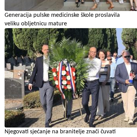
Generacija pulske medicinske škole proslavila
veliku obljetnicu mature
Njegovati sjećanje na branitelje znači čuvati