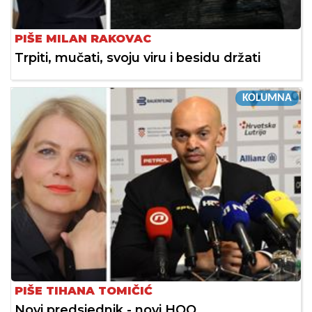
PIŠE MILAN RAKOVAC
Trpiti, mučati, svoju viru i besidu držati
KOLUMNA
PIŠE TIHANA TOMIČIĆ
Novi predsjednik - novi HOO