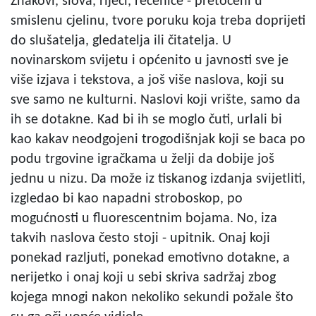
Znakovi, slova, riječi, rečenice - pretočeni u
smislenu cjelinu, tvore poruku koja treba doprijeti
do slušatelja, gledatelja ili čitatelja. U
novinarskom svijetu i općenito u javnosti sve je
više izjava i tekstova, a još više naslova, koji su
sve samo ne kulturni. Naslovi koji vrište, samo da
ih se dotakne. Kad bi ih se moglo čuti, urlali bi
kao kakav neodgojeni trogodišnjak koji se baca po
podu trgovine igračkama u želji da dobije još
jednu u nizu. Da može iz tiskanog izdanja svijetliti,
izgledao bi kao napadni stroboskop, po
mogućnosti u fluorescentnim bojama. No, iza
takvih naslova često stoji - upitnik. Onaj koji
ponekad razljuti, ponekad emotivno dotakne, a
nerijetko i onaj koji u sebi skriva sadržaj zbog
kojega mnogi nakon nekoliko sekundi požale što