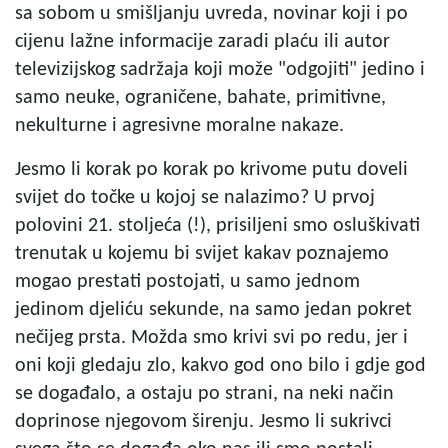
sa sobom u smišljanju uvreda, novinar koji i po
cijenu lažne informacije zaradi plaću ili autor
televizijskog sadržaja koji može "odgojiti" jedino i
samo neuke, ograničene, bahate, primitivne,
nekulturne i agresivne moralne nakaze.
Jesmo li korak po korak po krivome putu doveli
svijet do točke u kojoj se nalazimo? U prvoj
polovini 21. stoljeća (!), prisiljeni smo osluškivati
trenutak u kojemu bi svijet kakav poznajemo
mogao prestati postojati, u samo jednom
jedinom djeliću sekunde, na samo jedan pokret
nečijeg prsta. Možda smo krivi svi po redu, jer i
oni koji gledaju zlo, kakvo god ono bilo i gdje god
se događalo, a ostaju po strani, na neki način
doprinose njegovom širenju. Jesmo li sukrivci