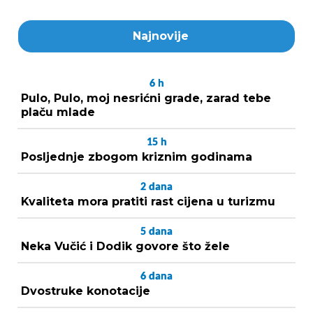
Najnovije
6
h
Pulo, Pulo, moj nesrićni grade, zarad tebe
plaču mlade
15
h
Posljednje zbogom kriznim godinama
2
dana
Kvaliteta mora pratiti rast cijena u turizmu
5
dana
Neka Vučić i Dodik govore što žele
6
dana
Dvostruke konotacije