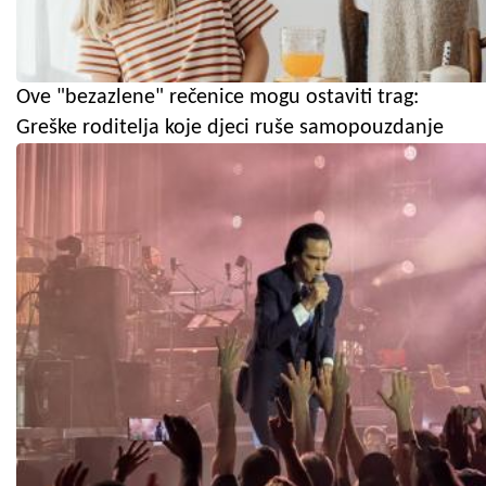
Ove "bezazlene" rečenice mogu ostaviti trag:
Greške roditelja koje djeci ruše samopouzdanje