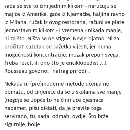
sada se sve to čini jednim klikom - naručuju se
majice iz Amerike, gaće iz Njemačke, haljina ravno
iz Milana, ručak iz ovog restorana, računi se plate
jednostavnim klikom - i vremena - nikada manje,
ni za što. Ništa se ne stigne. Nevjerojatno. Ni za
pročitati sažetak od sažetka vijesti, jer nema
mogućnosti koncentracije, mozak prepun svega.
Treba reset, ili ono što je enciklopedist J. J.
Rousseau govorio, "natrag prirodi".
Nekada ni (pre)moderne metode učenja ne
pomažu, od činjenice da se u školama sve manje
(negdje se uopće to ne čini) uče pjesmice
napamet, pišu diktati, da je previše toga
servirano, tu, sada, odmah, ovdje. Što brže,
sigurnije, bolje.