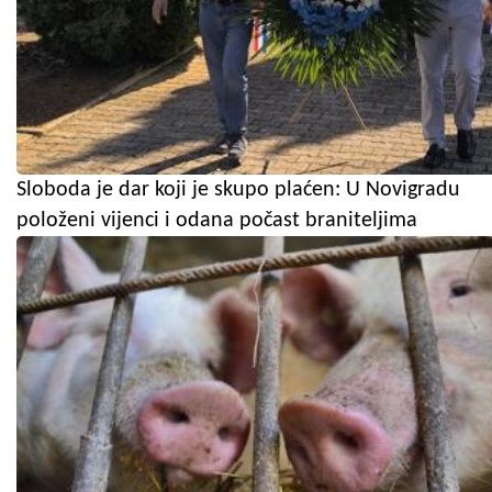
Sloboda je dar koji je skupo plaćen: U Novigradu
položeni vijenci i odana počast braniteljima