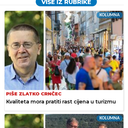
VIŠE IZ RUBRIKE
KOLUMNA
PIŠE ZLATKO CRNČEC
Kvaliteta mora pratiti rast cijena u turizmu
KOLUMNA