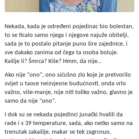
Nekada, kada je određeni pojedinac bio bolestan,
to se ticalo samo njega i njegove najuže obitelji,
sada je to postalo pitanje puno šire zajednice, i
sve dakako zanima od čega ta osoba boluje.
Kašlje li? Šmrca? Kiše? Hmm, da nije…
Ako nije "ono", ono sićušno zlo koje je pretvorilo
svijet u taoce neizvjesne budućnosti, onda vrlo
važno, više-manje, nije niti toliko važno, glavno je
samo da nije "ono".
I dok su se nekada pojedinci junački hvalili da
rade i s 39 temperature, sada, ako netko samo na
trenutak zakašlje, makar se tek zagrcnuo,