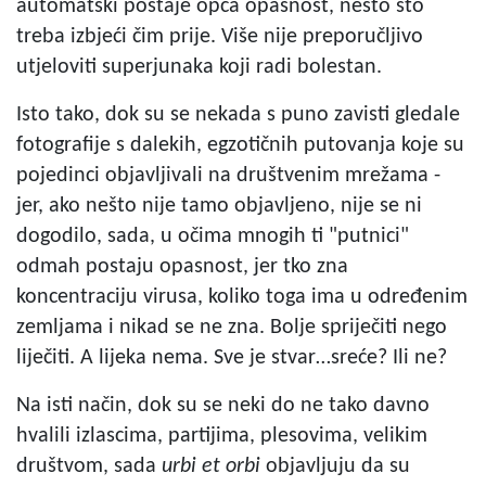
automatski postaje opća opasnost, nešto što
treba izbjeći čim prije. Više nije preporučljivo
utjeloviti superjunaka koji radi bolestan.
Isto tako, dok su se nekada s puno zavisti gledale
fotografije s dalekih, egzotičnih putovanja koje su
pojedinci objavljivali na društvenim mrežama -
jer, ako nešto nije tamo objavljeno, nije se ni
dogodilo, sada, u očima mnogih ti "putnici"
odmah postaju opasnost, jer tko zna
koncentraciju virusa, koliko toga ima u određenim
zemljama i nikad se ne zna. Bolje spriječiti nego
liječiti. A lijeka nema. Sve je stvar…sreće? Ili ne?
Na isti način, dok su se neki do ne tako davno
hvalili izlascima, partijima, plesovima, velikim
društvom, sada
urbi et orbi
objavljuju da su