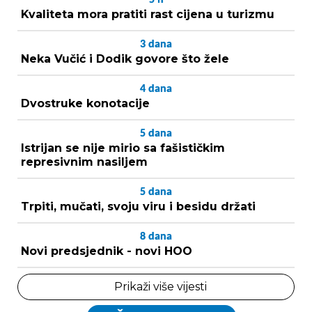
Kvaliteta mora pratiti rast cijena u turizmu
3
dana
Neka Vučić i Dodik govore što žele
4
dana
Dvostruke konotacije
5
dana
Istrijan se nije mirio sa fašističkim
represivnim nasiljem
5
dana
Trpiti, mučati, svoju viru i besidu držati
8
dana
Novi predsjednik - novi HOO
Prikaži više vijesti