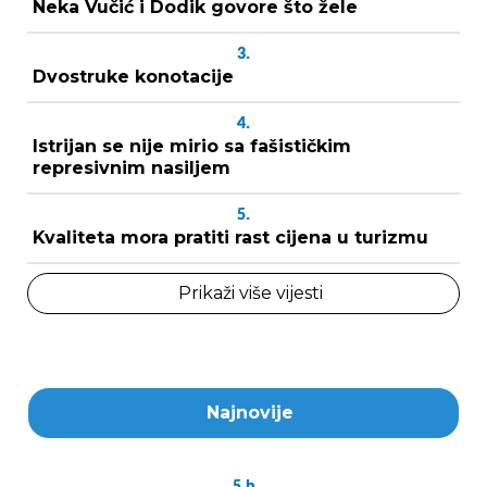
Neka Vučić i Dodik govore što žele
3.
Dvostruke konotacije
4.
Istrijan se nije mirio sa fašističkim
represivnim nasiljem
5.
Kvaliteta mora pratiti rast cijena u turizmu
Prikaži više vijesti
Najnovije
5
h