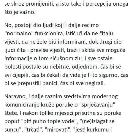
se skroz promijeniti, a isto tako i percepcija onoga
što je važno.
No, postoji dio ljudi koji i dalje recimo
"normalno" funkcionira, ističući da ne čitaju
vijesti, da ne žele biti informirani, dok drugi dio
ljudi čita i previše vijesti, traži i skida sve moguće
informacije o tom sićušnom zlu. I sve ostale
bolesti postale su nebitne, odjednom, čas bi se
svi cijepili, čas bi čekali da vide je li to sigurno, čas
bi se prepustili panici, čas bi sve negirali.
Naravno, i dalje raznim sredstvima modernog
komuniciranje kruže poruke o "sprječavanju"
štete. I nakon toliko mjeseci prisutne su poruke
poput "piti puno tople vode", "(ne)izlagat se
suncu", "trčati", "mirovati", "jesti kurkumu i