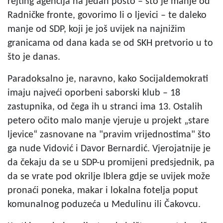
rejting agencija na jedan posto – što je manje od
Radničke fronte, govorimo li o ljevici – te daleko
manje od SDP, koji je još uvijek na najnižim
granicama od dana kada se od SKH pretvorio u to
što je danas.
Paradoksalno je, naravno, kako Socijaldemokrati
imaju najveći oporbeni saborski klub – 18
zastupnika, od čega ih u stranci ima 13. Ostalih
petero očito malo manje vjeruje u projekt „stare
ljevice“ zasnovane na "pravim vrijednostima" što
ga nude Vidović i Davor Bernardić. Vjerojatnije je
da čekaju da se u SDP-u promijeni predsjednik, pa
da se vrate pod okrilje Iblera gdje se uvijek može
pronaći poneka, makar i lokalna fotelja poput
komunalnog poduzeća u Medulinu ili Čakovcu.