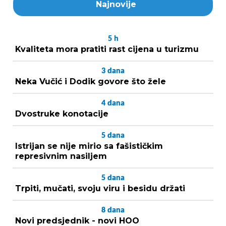
Najnovije
5
h
Kvaliteta mora pratiti rast cijena u turizmu
3
dana
Neka Vučić i Dodik govore što žele
4
dana
Dvostruke konotacije
5
dana
Istrijan se nije mirio sa fašističkim
represivnim nasiljem
5
dana
Trpiti, mučati, svoju viru i besidu držati
8
dana
Novi predsjednik - novi HOO