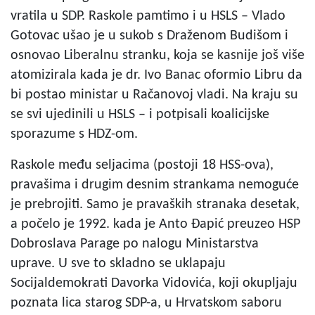
vratila u SDP. Raskole pamtimo i u HSLS – Vlado
Gotovac ušao je u sukob s Draženom Budišom i
osnovao Liberalnu stranku, koja se kasnije još više
atomizirala kada je dr. Ivo Banac oformio Libru da
bi postao ministar u Račanovoj vladi. Na kraju su
se svi ujedinili u HSLS – i potpisali koalicijske
sporazume s HDZ-om.
Raskole među seljacima (postoji 18 HSS-ova),
pravašima i drugim desnim strankama nemoguće
je prebrojiti. Samo je pravaških stranaka desetak,
a počelo je 1992. kada je Anto Đapić preuzeo HSP
Dobroslava Parage po nalogu Ministarstva
uprave. U sve to skladno se uklapaju
Socijaldemokrati Davorka Vidovića, koji okupljaju
poznata lica starog SDP-a, u Hrvatskom saboru