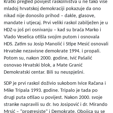
Kratki pregled povijest raskolništva u ne tako više
mladoj hrvatskoj demokraciji pokazuje da ono
nikad nije donosilo prihod – dakle, glasove,
mandate i utjecaj. Prvi veliki raskol zabilježen je u
HDZ-u još pri osnivanju – kad su braća Marko i
Vlado Veselica otišla svojim putom i osnovala
HDS. Zatim su Josip Manolić i Stipe Mesić osnovali
Hrvatske nezavisne demokrate 1994. i propali.
Potom su, nakon 2000. godine, Ivić Pašalić
osnovao Hrvatski blok, a Mate Granić
Demokratski centar. Bili su neuspješni.
SDP je prvi raskol doživio sukobom Ivice Račana i
Mike Tripala 1993. godine. Tripalo je tada po
drugi puta otišao u povijest. Nakon 2000. svoje
stranke napravili su dr. Ivo Josipović i dr. Mirando
Mrsić – "progresiste" i Demokrate. Obojica su se