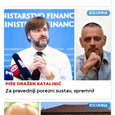
KOLUMNA
PIŠE DRAŽEN KATALINIĆ
Za pravedniji porezni sustav, spremni!
KOLUMNA