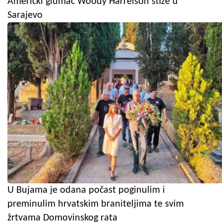
Američki glumac Woody Harrelson stiže u
Sarajevo
U Bujama je odana počast poginulim i
preminulim hrvatskim braniteljima te svim
žrtvama Domovinskog rata