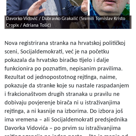
Davorko Vidović / Dubravko Grakalić (Snimili Tomislav Kristo
Cropix / Adriana Tošić)
Nova registrirana stranka na hrvatskoj političkoj
sceni, Socijaldemokrati, već je na početku
pokazala da hrvatsko biračko tijelo i dalje
funkcionira po poznatim, nepisanim pravilima.
Rezultat od jednopostotnog rejtinga, naime,
pokazuje da stranke koje su nastale raspadanjem
i frakcionaštvom drugih stranaka u pravilu ne
dobivaju povjerenje birača ni u istraživanjima
rejtinga, a ni kasnije na izborima. Do izbora još
ima vremena – ali Socijaldemokrati predsjednika
Davorka Vidovića – po prvim su istraživanjima