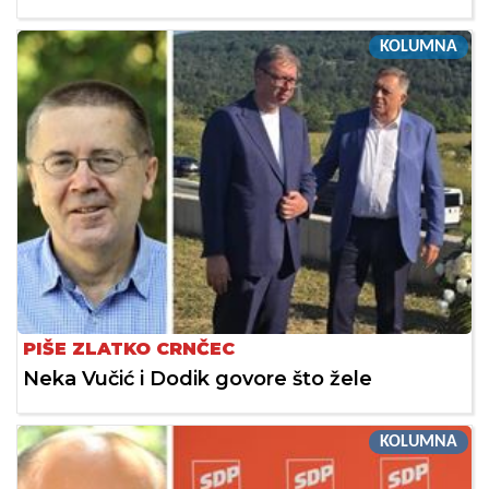
KOLUMNA
PIŠE ZLATKO CRNČEC
Neka Vučić i Dodik govore što žele
KOLUMNA