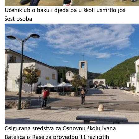
Učenik ubio baku i djeda pa u školi usmrtio još
šest osoba
Osigurana sredstva za Osnovnu školu Ivana
Batelića iz Raše za provedbu 11 različitih