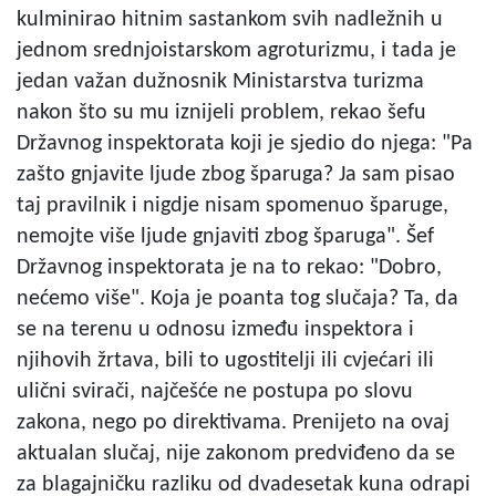
kulminirao hitnim sastankom svih nadležnih u
jednom srednjoistarskom agroturizmu, i tada je
jedan važan dužnosnik Ministarstva turizma
nakon što su mu iznijeli problem, rekao šefu
Državnog inspektorata koji je sjedio do njega: "Pa
zašto gnjavite ljude zbog šparuga? Ja sam pisao
taj pravilnik i nigdje nisam spomenuo šparuge,
nemojte više ljude gnjaviti zbog šparuga". Šef
Državnog inspektorata je na to rekao: "Dobro,
nećemo više". Koja je poanta tog slučaja? Ta, da
se na terenu u odnosu između inspektora i
njihovih žrtava, bili to ugostitelji ili cvjećari ili
ulični svirači, najčešće ne postupa po slovu
zakona, nego po direktivama. Prenijeto na ovaj
aktualan slučaj, nije zakonom predviđeno da se
za blagajničku razliku od dvadesetak kuna odrapi