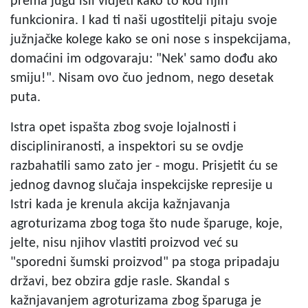
prema jugu išli vidjeti kako to kod njih
funkcionira. I kad ti naši ugostitelji pitaju svoje
južnjačke kolege kako se oni nose s inspekcijama,
domaćini im odgovaraju: "Nek' samo dođu ako
smiju!". Nisam ovo čuo jednom, nego desetak
puta.
Istra opet ispašta zbog svoje lojalnosti i
discipliniranosti, a inspektori su se ovdje
razbahatili samo zato jer - mogu. Prisjetit ću se
jednog davnog slučaja inspekcijske represije u
Istri kada je krenula akcija kažnjavanja
agroturizama zbog toga što nude šparuge, koje,
jelte, nisu njihov vlastiti proizvod već su
"sporedni šumski proizvod" pa stoga pripadaju
državi, bez obzira gdje rasle. Skandal s
kažnjavanjem agroturizama zbog šparuga je