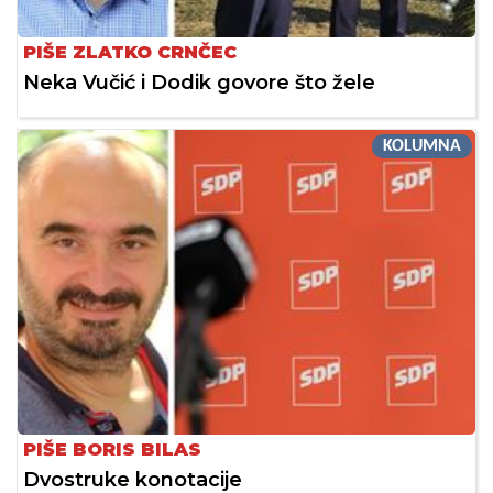
PIŠE ZLATKO CRNČEC
Neka Vučić i Dodik govore što žele
KOLUMNA
PIŠE BORIS BILAS
Dvostruke konotacije