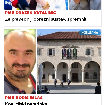
PIŠE DRAŽEN KATALINIĆ
Za pravedniji porezni sustav, spremni!
KOLUMNA
PIŠE BORIS BILAS
Koalicijski paradoks