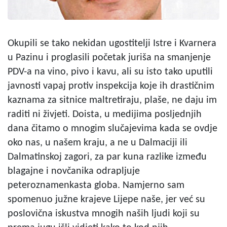
Okupili se tako nekidan ugostitelji Istre i Kvarnera
u Pazinu i proglasili početak juriša na smanjenje
PDV-a na vino, pivo i kavu, ali su isto tako uputili
javnosti vapaj protiv inspekcija koje ih drastičnim
kaznama za sitnice maltretiraju, plaše, ne daju im
raditi ni živjeti. Doista, u medijima posljednjih
dana čitamo o mnogim slučajevima kada se ovdje
oko nas, u našem kraju, a ne u Dalmaciji ili
Dalmatinskoj zagori, za par kuna razlike između
blagajne i novčanika odrapljuje
peteroznamenkasta globa. Namjerno sam
spomenuo južne krajeve Lijepe naše, jer već su
poslovična iskustva mnogih naših ljudi koji su