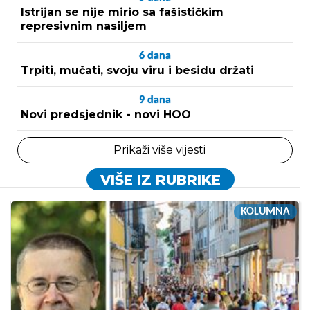
Istrijan se nije mirio sa fašističkim
represivnim nasiljem
6
dana
Trpiti, mučati, svoju viru i besidu držati
9
dana
Novi predsjednik - novi HOO
Prikaži više vijesti
VIŠE IZ RUBRIKE
KOLUMNA