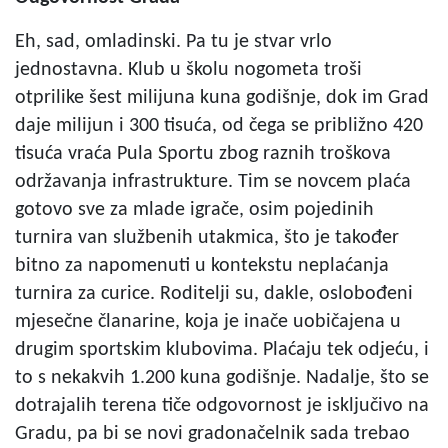
Eh, sad, omladinski. Pa tu je stvar vrlo
jednostavna. Klub u školu nogometa troši
otprilike šest milijuna kuna godišnje, dok im Grad
daje milijun i 300 tisuća, od čega se približno 420
tisuća vraća Pula Sportu zbog raznih troškova
održavanja infrastrukture. Tim se novcem plaća
gotovo sve za mlade igrače, osim pojedinih
turnira van službenih utakmica, što je također
bitno za napomenuti u kontekstu neplaćanja
turnira za curice. Roditelji su, dakle, oslobođeni
mjesečne članarine, koja je inače uobičajena u
drugim sportskim klubovima. Plaćaju tek odjeću, i
to s nekakvih 1.200 kuna godišnje. Nadalje, što se
dotrajalih terena tiče odgovornost je isključivo na
Gradu, pa bi se novi gradonačelnik sada trebao