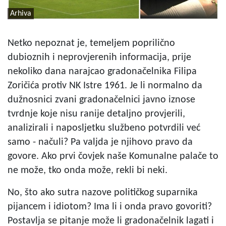
Arhiva
Netko nepoznat je, temeljem poprilično
dubioznih i neprovjerenih informacija, prije
nekoliko dana narajcao gradonačelnika Filipa
Zoričića protiv NK Istre 1961. Je li normalno da
dužnosnici zvani gradonačelnici javno iznose
tvrdnje koje nisu ranije detaljno provjerili,
analizirali i naposljetku službeno potvrdili već
samo - načuli? Pa valjda je njihovo pravo da
govore. Ako prvi čovjek naše Komunalne palače to
ne može, tko onda može, rekli bi neki.
No, što ako sutra nazove političkog suparnika
pijancem i idiotom? Ima li i onda pravo govoriti?
Postavlja se pitanje može li gradonačelnik lagati i