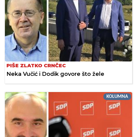
PIŠE ZLATKO CRNČEC
Neka Vučić i Dodik govore što žele
KOLUMNA