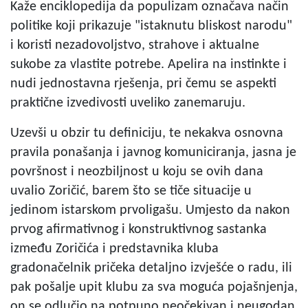
Kaže enciklopedija da populizam označava način
politike koji prikazuje "istaknutu bliskost narodu"
i koristi nezadovoljstvo, strahove i aktualne
sukobe za vlastite potrebe. Apelira na instinkte i
nudi jednostavna rješenja, pri čemu se aspekti
praktične izvedivosti uveliko zanemaruju.
Uzevši u obzir tu definiciju, te nekakva osnovna
pravila ponašanja i javnog komuniciranja, jasna je
površnost i neozbiljnost u koju se ovih dana
uvalio Zoričić, barem što se tiče situacije u
jedinom istarskom prvoligašu. Umjesto da nakon
prvog afirmativnog i konstruktivnog sastanka
između Zoričića i predstavnika kluba
gradonačelnik pričeka detaljno izvješće o radu, ili
pak pošalje upit klubu za sva moguća pojašnjenja,
on se odlučio na potpuno neočekivan i neugodan