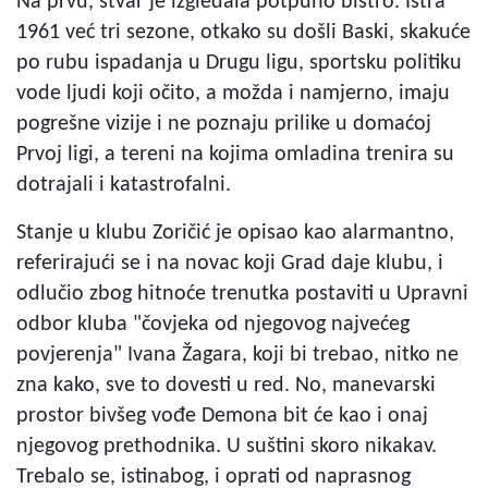
Na prvu, stvar je izgledala potpuno bistro. Istra
1961 već tri sezone, otkako su došli Baski, skakuće
po rubu ispadanja u Drugu ligu, sportsku politiku
vode ljudi koji očito, a možda i namjerno, imaju
pogrešne vizije i ne poznaju prilike u domaćoj
Prvoj ligi, a tereni na kojima omladina trenira su
dotrajali i katastrofalni.
Stanje u klubu Zoričić je opisao kao alarmantno,
referirajući se i na novac koji Grad daje klubu, i
odlučio zbog hitnoće trenutka postaviti u Upravni
odbor kluba "čovjeka od njegovog najvećeg
povjerenja" Ivana Žagara, koji bi trebao, nitko ne
zna kako, sve to dovesti u red. No, manevarski
prostor bivšeg vođe Demona bit će kao i onaj
njegovog prethodnika. U suštini skoro nikakav.
Trebalo se, istinabog, i oprati od naprasnog