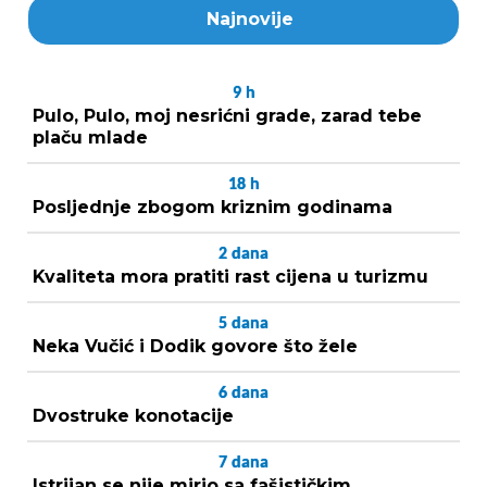
Najnovije
9
h
Pulo, Pulo, moj nesrićni grade, zarad tebe
plaču mlade
18
h
Posljednje zbogom kriznim godinama
2
dana
Kvaliteta mora pratiti rast cijena u turizmu
5
dana
Neka Vučić i Dodik govore što žele
6
dana
Dvostruke konotacije
7
dana
Istrijan se nije mirio sa fašističkim