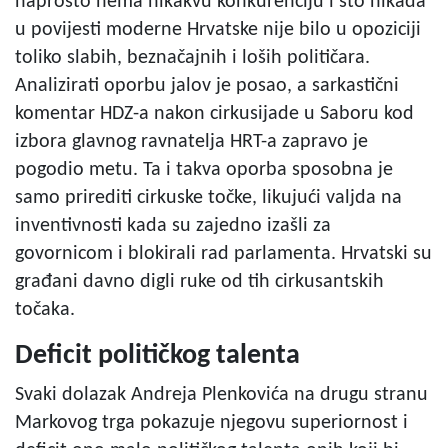
naprosto nema nikakvu konkurenciju i što nikada
u povijesti moderne Hrvatske nije bilo u opoziciji
toliko slabih, beznačajnih i loših političara.
Analizirati oporbu jalov je posao, a sarkastični
komentar HDZ-a nakon cirkusijade u Saboru kod
izbora glavnog ravnatelja HRT-a zapravo je
pogodio metu. Ta i takva oporba sposobna je
samo prirediti cirkuske točke, likujući valjda na
inventivnosti kada su zajedno izašli za
govornicom i blokirali rad parlamenta. Hrvatski su
građani davno digli ruke od tih cirkusantskih
točaka.
Deficit političkog talenta
Svaki dolazak Andreja Plenkovića na drugu stranu
Markovog trga pokazuje njegovu superiornost i