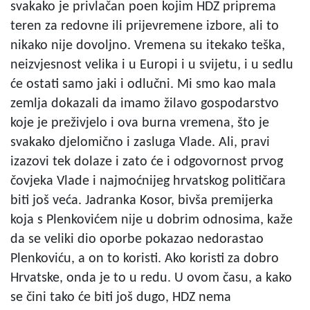
svakako je privlačan poen kojim HDZ priprema
teren za redovne ili prijevremene izbore, ali to
nikako nije dovoljno. Vremena su itekako teška,
neizvjesnost velika i u Europi i u svijetu, i u sedlu
će ostati samo jaki i odlučni. Mi smo kao mala
zemlja dokazali da imamo žilavo gospodarstvo
koje je preživjelo i ova burna vremena, što je
svakako djelomično i zasluga Vlade. Ali, pravi
izazovi tek dolaze i zato će i odgovornost prvog
čovjeka Vlade i najmoćnijeg hrvatskog političara
biti još veća. Jadranka Kosor, bivša premijerka
koja s Plenkovićem nije u dobrim odnosima, kaže
da se veliki dio oporbe pokazao nedorastao
Plenkoviću, a on to koristi. Ako koristi za dobro
Hrvatske, onda je to u redu. U ovom času, a kako
se čini tako će biti još dugo, HDZ nema