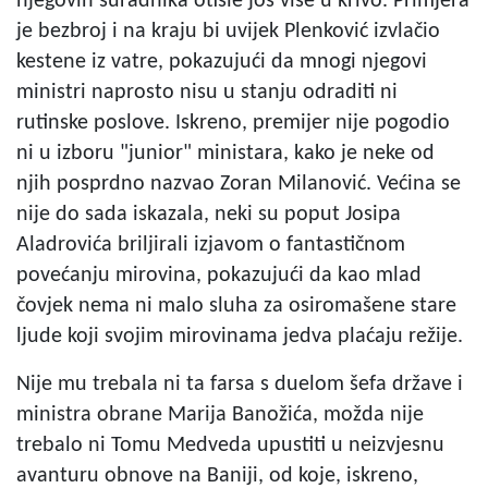
njegovih suradnika otišle još više u krivo. Primjera
je bezbroj i na kraju bi uvijek Plenković izvlačio
kestene iz vatre, pokazujući da mnogi njegovi
ministri naprosto nisu u stanju odraditi ni
rutinske poslove. Iskreno, premijer nije pogodio
ni u izboru "junior" ministara, kako je neke od
njih posprdno nazvao Zoran Milanović. Većina se
nije do sada iskazala, neki su poput Josipa
Aladrovića briljirali izjavom o fantastičnom
povećanju mirovina, pokazujući da kao mlad
čovjek nema ni malo sluha za osiromašene stare
ljude koji svojim mirovinama jedva plaćaju režije.
Nije mu trebala ni ta farsa s duelom šefa države i
ministra obrane Marija Banožića, možda nije
trebalo ni Tomu Medveda upustiti u neizvjesnu
avanturu obnove na Baniji, od koje, iskreno,