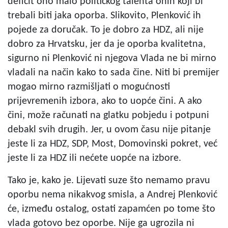
deficit ono malo političkog talenta onih koji bi
trebali biti jaka oporba. Slikovito, Plenković ih
pojede za doručak. To je dobro za HDZ, ali nije
dobro za Hrvatsku, jer da je oporba kvalitetna,
sigurno ni Plenković ni njegova Vlada ne bi mirno
vladali na način kako to sada čine. Niti bi premijer
mogao mirno razmišljati o mogućnosti
prijevremenih izbora, ako to uopće čini. A ako
čini, može računati na glatku pobjedu i potpuni
debakl svih drugih. Jer, u ovom času nije pitanje
jeste li za HDZ, SDP, Most, Domovinski pokret, već
jeste li za HDZ ili nećete uopće na izbore.
Tako je, kako je. Lijevati suze što nemamo pravu
oporbu nema nikakvog smisla, a Andrej Plenković
će, između ostalog, ostati zapamćen po tome što
vlada gotovo bez oporbe. Nije ga ugrozila ni