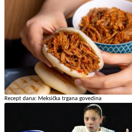
Recept dana: Meksička trgana govedina