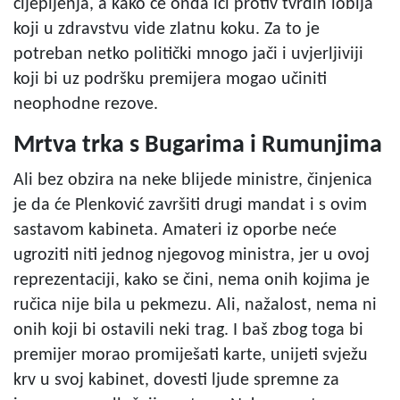
cijepljenja, a kako će onda ići protiv tvrdih lobija
koji u zdravstvu vide zlatnu koku. Za to je
potreban netko politički mnogo jači i uvjerljiviji
koji bi uz podršku premijera mogao učiniti
neophodne rezove.
Mrtva trka s Bugarima i Rumunjima
Ali bez obzira na neke blijede ministre, činjenica
je da će Plenković završiti drugi mandat i s ovim
sastavom kabineta. Amateri iz oporbe neće
ugroziti niti jednog njegovog ministra, jer u ovoj
reprezentaciji, kako se čini, nema onih kojima je
ručica nije bila u pekmezu. Ali, nažalost, nema ni
onih koji bi ostavili neki trag. I baš zbog toga bi
premijer morao promiješati karte, unijeti svježu
krv u svoj kabinet, dovesti ljude spremne za