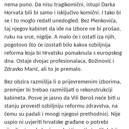
nema puno. Da nisu tragikomični, istupi Darka
Horvata bili bi samo i isključivo komični. I tako bi
se i to moglo redati unedogled. Bez Plenkovića,
taj njegov kabinet da ide na izbore ne bi prošao,
ruku na srce, nigdje. A malo će i ostati iza njih,
pogotovo što će izostati bilo kakva ozbiljnija
reforma koja bi Hrvatsku pomaknula s europskog
dna. Ostaje dvojac profesionalaca, Božinović i
Zdravko Marić, ali to je premalo.
Bez obzira razmišlja li o prijevremenim izborima,
premijer bi trebao razmišljati o rekonstrukciji
kabineta. Posve je jasno da Vili Beroš neće biti u
stanju provesti ozbiljniju reformu zdravstva, na
čemu su padali i mnogi njegovi prethodnici. Nije
uspio ni uvjeriti hrvatske građane o potrebi