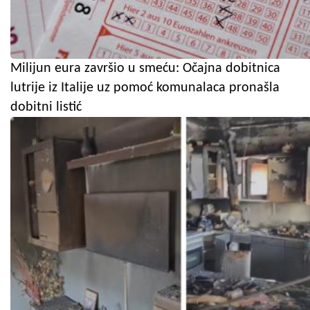
Milijun eura završio u smeću: Očajna dobitnica
lutrije iz Italije uz pomoć komunalaca pronašla
dobitni listić