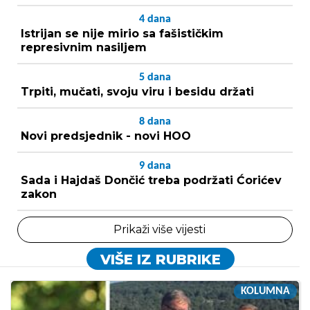
4
dana
Istrijan se nije mirio sa fašističkim
represivnim nasiljem
5
dana
Trpiti, mučati, svoju viru i besidu držati
8
dana
Novi predsjednik - novi HOO
9
dana
Sada i Hajdaš Dončić treba podržati Ćorićev
zakon
Prikaži više vijesti
VIŠE IZ RUBRIKE
KOLUMNA