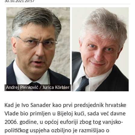
30.10.2021 20:57
Andrej Plenković / Jurica Körbler
Kad je Ivo Sanader kao prvi predsjednik hrvatske
Vlade bio primljen u Bijeloj kući, sada već davne
2006. godine, u općoj euforiji zbog tog vanjsko-
političkog uspjeha ozbiljno je razmišljao o