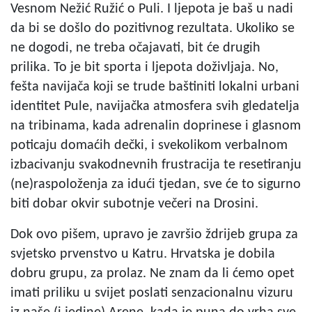
Vesnom Nežić Ružić o Puli. I ljepota je baš u nadi
da bi se došlo do pozitivnog rezultata. Ukoliko se
ne dogodi, ne treba očajavati, bit će drugih
prilika. To je bit sporta i ljepota doživljaja. No,
fešta navijača koji se trude baštiniti lokalni urbani
identitet Pule, navijačka atmosfera svih gledatelja
na tribinama, kada adrenalin doprinese i glasnom
poticaju domaćih dečki, i svekolikom verbalnom
izbacivanju svakodnevnih frustracija te resetiranju
(ne)raspoloženja za idući tjedan, sve će to sigurno
biti dobar okvir subotnje večeri na Drosini.
Dok ovo pišem, upravo je završio ždrijeb grupa za
svjetsko prvenstvo u Katru. Hrvatska je dobila
dobru grupu, za prolaz. Ne znam da li ćemo opet
imati priliku u svijet poslati senzacionalnu vizuru