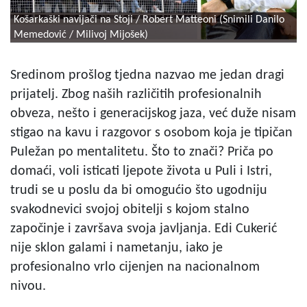
Košarkaški navijači na Stoji / Robert Matteoni (Snimili Danilo
Memedović / Milivoj Mijošek)
Sredinom prošlog tjedna nazvao me jedan dragi
prijatelj. Zbog naših različitih profesionalnih
obveza, nešto i generacijskog jaza, već duže nisam
stigao na kavu i razgovor s osobom koja je tipičan
Puležan po mentalitetu. Što to znači? Priča po
domaći, voli isticati ljepote života u Puli i Istri,
trudi se u poslu da bi omogućio što ugodniju
svakodnevici svojoj obitelji s kojom stalno
započinje i završava svoja javljanja. Edi Cukerić
nije sklon galami i nametanju, iako je
profesionalno vrlo cijenjen na nacionalnom
nivou.