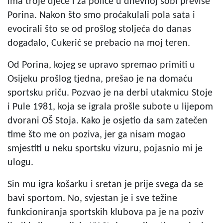
ima troje djece i za police u dnevnoj sobi previše
Porina. Nakon što smo proćakulali pola sata i
evocirali što se od prošlog stoljeća do danas
događalo, Cukerić se prebacio na moj teren.
Od Porina, kojeg se upravo spremao primiti u
Osijeku prošlog tjedna, prešao je na domaću
sportsku priču. Pozvao je na derbi utakmicu Stoje
i Pule 1981, koja se igrala prošle subote u lijepom
dvorani OŠ Stoja. Kako je osjetio da sam zatečen
time što me on poziva, jer ga nisam mogao
smjestiti u neku sportsku vizuru, pojasnio mi je
ulogu.
Sin mu igra košarku i sretan je prije svega da se
bavi sportom. No, svjestan je i sve težine
funkcioniranja sportskih klubova pa je na poziv