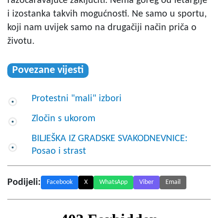
razočaravajuće zaključiti. Nema goreg od letargije
i izostanka takvih mogućnosti. Ne samo u sportu,
koji nam uvijek samo na drugačiji način priča o
životu.
Povezane vijesti
Protestni "mali" izbori
Zločin s ukorom
BILJEŠKA IZ GRADSKE SVAKODNEVNICE:
Posao i strast
Podijeli:
Facebook
X
WhatsApp
Viber
Email