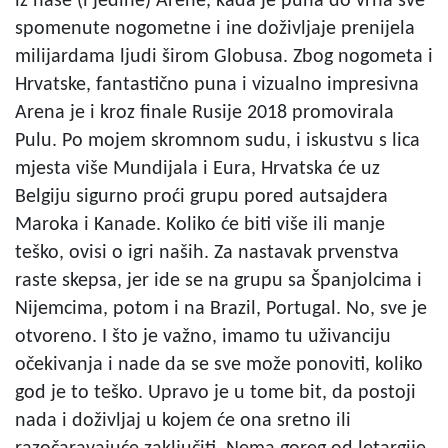
iz naše (i jedine) Arene, kada je puna do vrha sve
spomenute nogometne i ine doživljaje prenijela
milijardama ljudi širom Globusa. Zbog nogometa i
Hrvatske, fantastično puna i vizualno impresivna
Arena je i kroz finale Rusije 2018 promovirala
Pulu. Po mojem skromnom sudu, i iskustvu s lica
mjesta više Mundijala i Eura, Hrvatska će uz
Belgiju sigurno proći grupu pored autsajdera
Maroka i Kanade. Koliko će biti više ili manje
teško, ovisi o igri naših. Za nastavak prvenstva
raste skepsa, jer ide se na grupu sa Španjolcima i
Nijemcima, potom i na Brazil, Portugal. No, sve je
otvoreno. I što je važno, imamo tu uživanciju
očekivanja i nade da se sve može ponoviti, koliko
god je to teško. Upravo je u tome bit, da postoji
nada i doživljaj u kojem će ona sretno ili