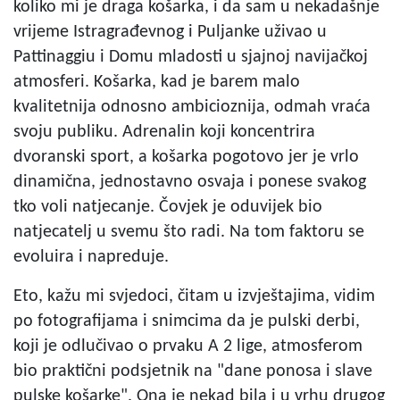
koliko mi je draga košarka, i da sam u nekadašnje
vrijeme Istragrađevnog i Puljanke uživao u
Pattinaggiu i Domu mladosti u sjajnoj navijačkoj
atmosferi. Košarka, kad je barem malo
kvalitetnija odnosno ambicioznija, odmah vraća
svoju publiku. Adrenalin koji koncentrira
dvoranski sport, a košarka pogotovo jer je vrlo
dinamična, jednostavno osvaja i ponese svakog
tko voli natjecanje. Čovjek je oduvijek bio
natjecatelj u svemu što radi. Na tom faktoru se
evoluira i napreduje.
Eto, kažu mi svjedoci, čitam u izvještajima, vidim
po fotografijama i snimcima da je pulski derbi,
koji je odlučivao o prvaku A 2 lige, atmosferom
bio praktični podsjetnik na "dane ponosa i slave
pulske košarke". Ona je nekad bila i u vrhu drugog