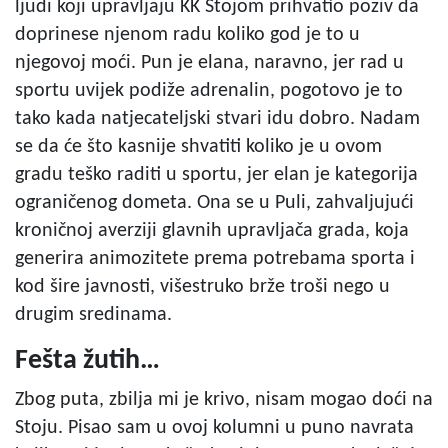
ljudi koji upravljaju KK Stojom prihvatio poziv da
doprinese njenom radu koliko god je to u
njegovoj moći. Pun je elana, naravno, jer rad u
sportu uvijek podiže adrenalin, pogotovo je to
tako kada natjecateljski stvari idu dobro. Nadam
se da će što kasnije shvatiti koliko je u ovom
gradu teško raditi u sportu, jer elan je kategorija
ograničenog dometa. Ona se u Puli, zahvaljujući
kroničnoj averziji glavnih upravljača grada, koja
generira animozitete prema potrebama sporta i
kod šire javnosti, višestruko brže troši nego u
drugim sredinama.
Fešta žutih…
Zbog puta, zbilja mi je krivo, nisam mogao doći na
Stoju. Pisao sam u ovoj kolumni u puno navrata