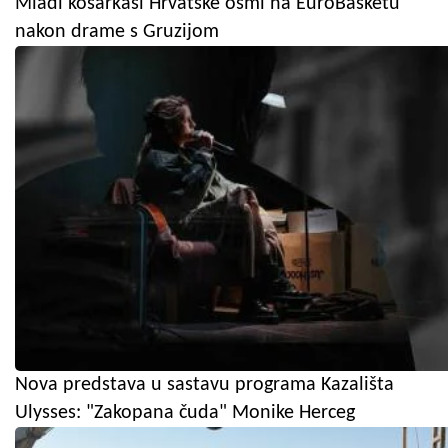
Mladi košarkaši Hrvatske osmi na EuroBasketu
nakon drame s Gruzijom
Nova predstava u sastavu programa Kazališta
Ulysses: "Zakopana čuda" Monike Herceg