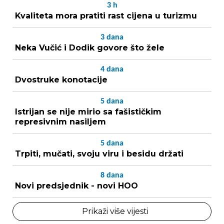
3
h
Kvaliteta mora pratiti rast cijena u turizmu
3
dana
Neka Vučić i Dodik govore što žele
4
dana
Dvostruke konotacije
5
dana
Istrijan se nije mirio sa fašističkim
represivnim nasiljem
5
dana
Trpiti, mučati, svoju viru i besidu držati
8
dana
Novi predsjednik - novi HOO
Prikaži više vijesti