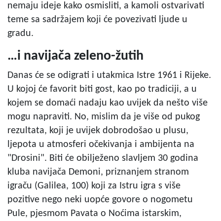
nemaju ideje kako osmisliti, a kamoli ostvarivati
teme sa sadržajem koji će povezivati ljude u
gradu.
…i navijača zeleno-žutih
Danas će se odigrati i utakmica Istre 1961 i Rijeke.
U kojoj će favorit biti gost, kao po tradiciji, a u
kojem se domaći nadaju kao uvijek da nešto više
mogu napraviti. No, mislim da je više od pukog
rezultata, koji je uvijek dobrodošao u plusu,
ljepota u atmosferi očekivanja i ambijenta na
"Drosini". Biti će obilježeno slavljem 30 godina
kluba navijača Demoni, priznanjem stranom
igraču (Galilea, 100) koji za Istru igra s više
pozitive nego neki uopće govore o nogometu
Pule, pjesmom Pavata o Noćima istarskim,