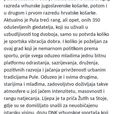
razreda vrhunske jugoslavenske košarke, potom i
u drugom i prvom razredu hrvatske košarke.
Aktualno je Pula treći rang, ali opet, onih 350
oduševljenih gledatelja, koji su uživali u
uzbudljivosti tog dvoboja, samo su potvrda koliko
je sportska vibracija dobra. I koliko je poželjan za
ovaj grad koji je nemarnom politikom prema
sportu, prije svega oduzeo mladima jednu bitnu
platformu odrastanja, sazrijevanja, druženja,
pozitivnih razvoja i jačanja privrženosti urbanim
tradicijama Pule. Oduzeo je i svima drugima,
starijima i mlađima, zadovoljstvo doživljaja takve
atmosfere u još jačem intenzitetu, masovnosti i
rangu natjecanja. Lijepa je ta priča Žutih sa Stoje,
gdje su se domišljato snašli za neuobičajenu
istarsku visinu, dozu DNK vrhunskog sportaša koji