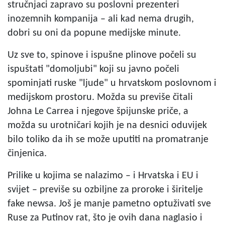
stručnjaci zapravo su poslovni prezenteri
inozemnih kompanija – ali kad nema drugih,
dobri su oni da popune medijske minute.
Uz sve to, spinove i ispušne plinove počeli su
ispuštati "domoljubi" koji su javno počeli
spominjati ruske "ljude" u hrvatskom poslovnom i
medijskom prostoru. Možda su previše čitali
Johna Le Carrea i njegove špijunske priče, a
možda su urotničari kojih je na desnici oduvijek
bilo toliko da ih se može uputiti na promatranje
činjenica.
Prilike u kojima se nalazimo – i Hrvatska i EU i
svijet – previše su ozbiljne za proroke i širitelje
fake newsa. Još je manje pametno optuživati sve
Ruse za Putinov rat, što je ovih dana naglasio i