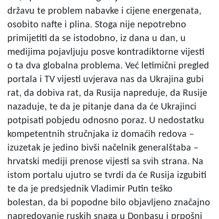
državu te problem nabavke i cijene energenata,
osobito nafte i plina. Stoga nije nepotrebno
primijetiti da se istodobno, iz dana u dan, u
medijima pojavljuju posve kontradiktorne vijesti
o ta dva globalna problema. Već letimični pregled
portala i TV vijesti uvjerava nas da Ukrajina gubi
rat, da dobiva rat, da Rusija napreduje, da Rusije
nazaduje, te da je pitanje dana da će Ukrajinci
potpisati pobjedu odnosno poraz. U nedostatku
kompetentnih stručnjaka iz domaćih redova –
izuzetak je jedino bivši načelnik generalštaba –
hrvatski mediji prenose vijesti sa svih strana. Na
istom portalu ujutro se tvrdi da će Rusija izgubiti
te da je predsjednik Vladimir Putin teško
bolestan, da bi popodne bilo objavljeno značajno
napredovanje ruskih snaga u Donbasu i prpošni