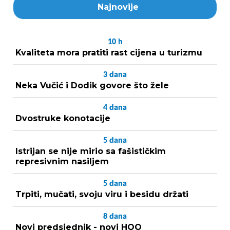
Najnovije
10
h
Kvaliteta mora pratiti rast cijena u turizmu
3
dana
Neka Vučić i Dodik govore što žele
4
dana
Dvostruke konotacije
5
dana
Istrijan se nije mirio sa fašističkim
represivnim nasiljem
5
dana
Trpiti, mučati, svoju viru i besidu držati
8
dana
Novi predsjednik - novi HOO