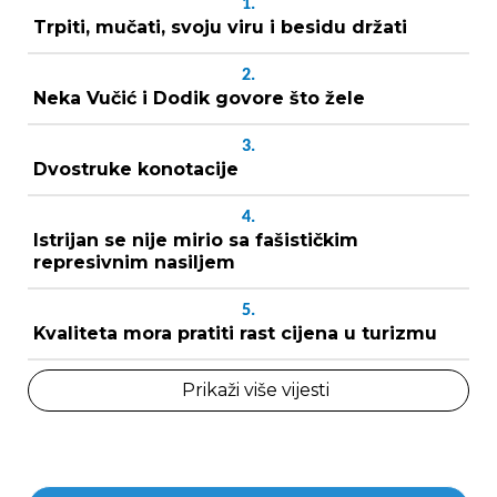
1.
Trpiti, mučati, svoju viru i besidu držati
2.
Neka Vučić i Dodik govore što žele
3.
Dvostruke konotacije
4.
Istrijan se nije mirio sa fašističkim
represivnim nasiljem
5.
Kvaliteta mora pratiti rast cijena u turizmu
Prikaži više vijesti