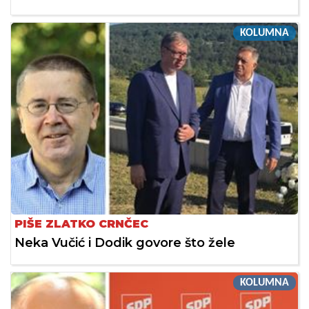
KOLUMNA
PIŠE ZLATKO CRNČEC
Neka Vučić i Dodik govore što žele
KOLUMNA