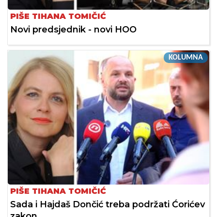
PIŠE TIHANA TOMIČIĆ
Novi predsjednik - novi HOO
KOLUMNA
PIŠE TIHANA TOMIČIĆ
Sada i Hajdaš Dončić treba podržati Ćorićev
zakon