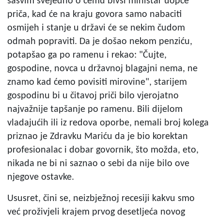
sasvim svejedno o čemu bivši ministar uopće
priča, kad će na kraju govora samo nabaciti
osmijeh i stanje u državi će se nekim čudom
odmah popraviti. Da je došao nekom penziću,
potapšao ga po ramenu i rekao: "Čujte,
gospodine, novca u državnoj blagajni nema, ne
znamo kad ćemo povisiti mirovine", starijem
gospodinu bi u čitavoj priči bilo vjerojatno
najvažnije tapšanje po ramenu. Bili dijelom
vladajućih ili iz redova oporbe, nemali broj kolega
priznao je Zdravku Mariću da je bio korektan
profesionalac i dobar govornik, što možda, eto,
nikada ne bi ni saznao o sebi da nije bilo ove
njegove ostavke.
Ususret, čini se, neizbježnoj recesiji kakvu smo
već proživjeli krajem prvog desetljeća novog