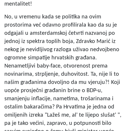
mentalitet!
No, u vremenu kada se politika na ovim
prostorima već odavno profilirala kao da su je
odgajali u amsterdamskoj četvrti nazvanoj po
jednoj iz spektra toplih boja, Zdravko Marić iz
nekog je nevidljivog razloga uživao nedvojbeno
ogromne simpatije hrvatskih građana.
Nenametljivi baby-face, otvorenost prema
novinarima, strpljenje, duhovitost. Ta, nije li to
našim građanima dovoljno da mu vjeruju?! Koji
uopće prosječni građanin brine o BDP-u,
smanjenju inflacije, nametima, trošarinama i
ostalim bakaračima? Pa Hrvatima je jedna od
omiljenih izreka "Lažeš me, al' te lijepo slušat' ",
pa je tako većini, zapravo, u potpunosti bilo