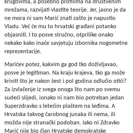
krugovima, a posebno profilima na društvenim
mrežama, razvijati vlastite teorije. Jer, jasno je da
ne mora ni sam Marić znati zašto je napustio
Vladu. Već će mu to hrvatski građani potanko
objasniti. I to posve stručno, otprilike onako
nekako kako inače savjetuju izbornika nogometne
reprezentacije.
Marićev potez, kakvim ga god tko doživljavao,
posve je legitiman. Na kraju krajeva, tko ga može
kriviti što je nakon šest i pol godina odlučio otići?
Za izvlačenje iz svega onoga što nam po svemu
sudeći slijedi, ionako ni nam bio potreban jedan
Superzdravko s letećim plaštem na leđima. A
Hrvatska takvog čarobnog junaka ili nema, ili
možda nije stranački podoban. Iako ni Zdravko
Marić nije bio član Hrvatske demokratske