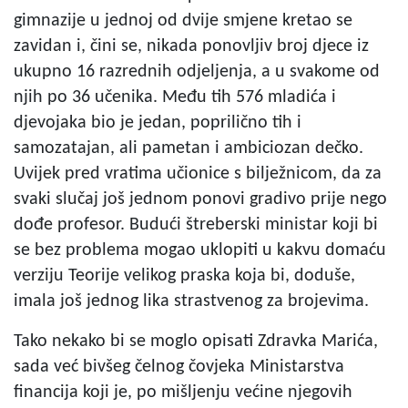
gimnazije u jednoj od dvije smjene kretao se
zavidan i, čini se, nikada ponovljiv broj djece iz
ukupno 16 razrednih odjeljenja, a u svakome od
njih po 36 učenika. Među tih 576 mladića i
djevojaka bio je jedan, poprilično tih i
samozatajan, ali pametan i ambiciozan dečko.
Uvijek pred vratima učionice s bilježnicom, da za
svaki slučaj još jednom ponovi gradivo prije nego
dođe profesor. Budući štreberski ministar koji bi
se bez problema mogao uklopiti u kakvu domaću
verziju Teorije velikog praska koja bi, doduše,
imala još jednog lika strastvenog za brojevima.
Tako nekako bi se moglo opisati Zdravka Marića,
sada već bivšeg čelnog čovjeka Ministarstva
financija koji je, po mišljenju većine njegovih