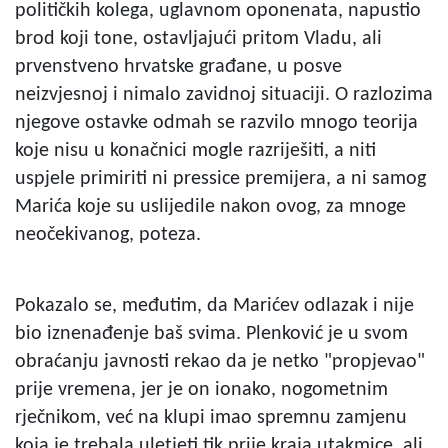
političkih kolega, uglavnom oponenata, napustio
brod koji tone, ostavljajući pritom Vladu, ali
prvenstveno hrvatske građane, u posve
neizvjesnoj i nimalo zavidnoj situaciji. O razlozima
njegove ostavke odmah se razvilo mnogo teorija
koje nisu u konačnici mogle razriješiti, a niti
uspjele primiriti ni pressice premijera, a ni samog
Marića koje su uslijedile nakon ovog, za mnoge
neočekivanog, poteza.
Pokazalo se, međutim, da Marićev odlazak i nije
bio iznenađenje baš svima. Plenković je u svom
obraćanju javnosti rekao da je netko "propjevao"
prije vremena, jer je on ionako, nogometnim
rječnikom, već na klupi imao spremnu zamjenu
koja je trebala uletjeti tik prije kraja utakmice, ali