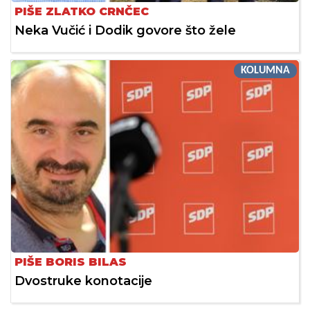
PIŠE ZLATKO CRNČEC
Neka Vučić i Dodik govore što žele
KOLUMNA
PIŠE BORIS BILAS
Dvostruke konotacije