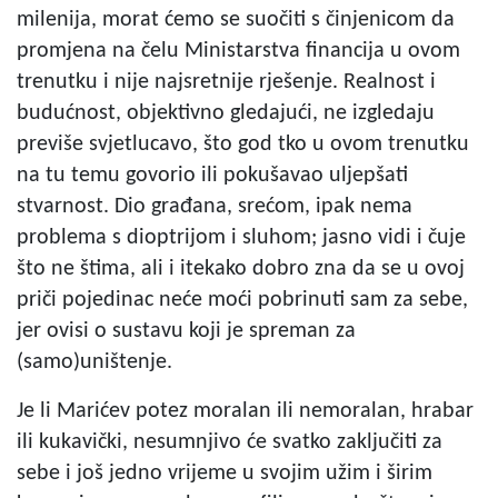
milenija, morat ćemo se suočiti s činjenicom da
promjena na čelu Ministarstva financija u ovom
trenutku i nije najsretnije rješenje. Realnost i
budućnost, objektivno gledajući, ne izgledaju
previše svjetlucavo, što god tko u ovom trenutku
na tu temu govorio ili pokušavao uljepšati
stvarnost. Dio građana, srećom, ipak nema
problema s dioptrijom i sluhom; jasno vidi i čuje
što ne štima, ali i itekako dobro zna da se u ovoj
priči pojedinac neće moći pobrinuti sam za sebe,
jer ovisi o sustavu koji je spreman za
(samo)uništenje.
Je li Marićev potez moralan ili nemoralan, hrabar
ili kukavički, nesumnjivo će svatko zaključiti za
sebe i još jedno vrijeme u svojim užim i širim