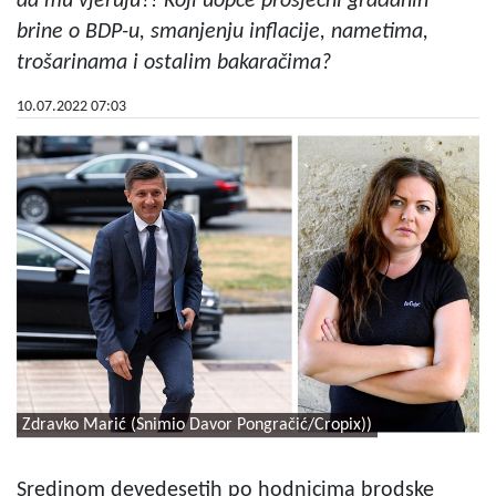
da mu vjeruju?! Koji uopće prosječni građanin
brine o BDP-u, smanjenju inflacije, nametima,
trošarinama i ostalim bakaračima?
10.07.2022 07:03
Zdravko Marić (Snimio Davor Pongračić/Cropix))
Sredinom devedesetih po hodnicima brodske