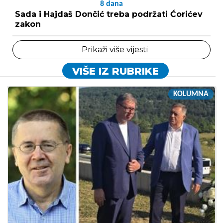
8
dana
Sada i Hajdaš Dončić treba podržati Ćorićev
zakon
Prikaži više vijesti
VIŠE IZ RUBRIKE
KOLUMNA