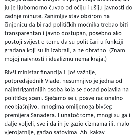
ju je ljubomorno čuvao od očiju i ušiju javnosti do
zadnje minute. Zanimljiv stav obzirom na
činjenicu da bi rad političkih moćnika trebao biti
transparentan i javno dostupan, posebno ako
postoji svijest o tome da su političari u funkciji
građana koji su ih izabrali, a ne obratno. (Znam,
mojoj naivnosti i idealizmu nema kraja.)
Bivši ministar financija i, još važnije,
potpredsjednik Vlade, nesumnjivo je jedna od
najintrigantnijih osoba koja se dosad pojavila na
političkoj sceni. Sjećamo se i, posve racionalno
neobjašnjivo, mnogima omiljenoga bivšeg
premijera Sanadera. I unatoč tome, mnogi su ga i
dalje voljeli, sve i da ih je gazio čizmama ili, malo
vjerojatnije, gađao satovima. Ah, kakav