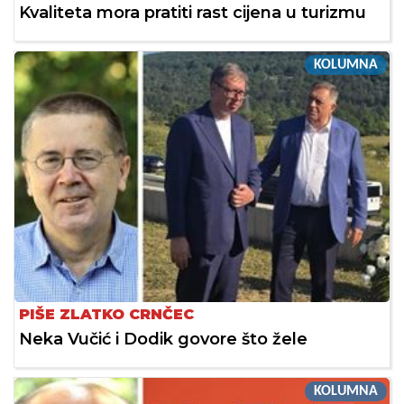
Kvaliteta mora pratiti rast cijena u turizmu
KOLUMNA
PIŠE ZLATKO CRNČEC
Neka Vučić i Dodik govore što žele
KOLUMNA