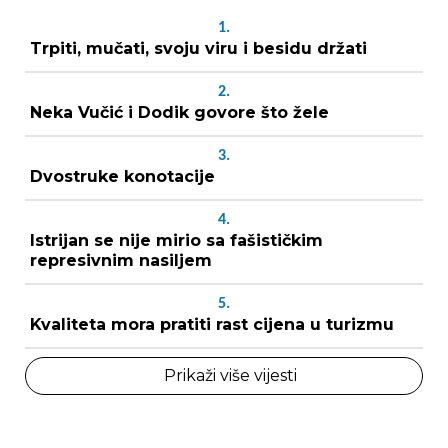
1.
Trpiti, mučati, svoju viru i besidu držati
2.
Neka Vučić i Dodik govore što žele
3.
Dvostruke konotacije
4.
Istrijan se nije mirio sa fašističkim
represivnim nasiljem
5.
Kvaliteta mora pratiti rast cijena u turizmu
Prikaži više vijesti