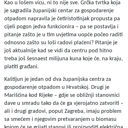
Kao u lošem vicu, ni to nije sve. Grčka tvrtka koja
je sagradila županijski centar za gospodarenje
otpadom napravila je četiristotinjak propusta pa
cijeli pogon jedva funkcionira – pa se postavlja i
pitanje zašto je u tim uvjetima uopće počeo raditi
odnosno zašto su loši radovi plaćeni? Pitanje je
još aktualnije kad se vidi da centru pod hitno
treba još šesnaest milijuna kuna koje će, na kraju,
platiti građani.
Kaštijun je jedan od dva županijska centra za
gospodarenje otpadom u Hrvatskoj. Drugi je
Marišćina kod Rijeke – gdje se obližnji stanovnici
dave u smradu tako da će ga vjerojatno zatvoriti –
ali i drugi gradovi, poput Zagreba, imaju problem
sa smećem i njegovim pretvaranjem u biomasu
kojom će se grijati stanovi ili proizvoditi električna