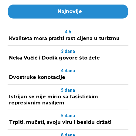
Najnovije
4
h
Kvaliteta mora pratiti rast cijena u turizmu
3
dana
Neka Vučić i Dodik govore što žele
4
dana
Dvostruke konotacije
5
dana
Istrijan se nije mirio sa fašističkim
represivnim nasiljem
5
dana
Trpiti, mučati, svoju viru i besidu držati
8
dana