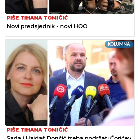
PIŠE TIHANA TOMIČIĆ
Novi predsjednik - novi HOO
KOLUMNA
PIŠE TIHANA TOMIČIĆ
Sada i Hajdaš Dončić treba podržati Ćorićev