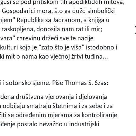
 guši se pod pritiskom tih apodiktičkih mitova,
ji Gospodarici mora, što ga dužd simbolički
njem" Republike sa Jadranom, a knjiga u
raskopljena, donosila nam rat ili mir;
vara" carevinu držeći sve te nacije
kulturi koja je "zato što je viša" istodobno i
ki mit o nama kao vječnoj žrtvi tuđina...
ci i sotonsko sjeme. Piše Thomas S. Szas:
klađena društvena vjerovanja i djelovanja
ih odbijaju smatraju štetnima i za sebe i za
žiti se određenim mjerama za kontroliranje
ačenje postalo nevažno u industrijski