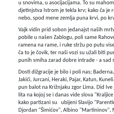
u snovima, u asocijacijama. To su mahom, 
djetinjstva Istrom je tekla krv; kako ča je
nebo, spod mene zemlja puna krvi, po krv
Vajk vidin prid sobon jedanajst naših mrtvi
pobile u našen Zablogu, poli same Rahovc
ramena na rame, i ruke stržu po putu viseć
ča to je čovik, ter naši vozi su užali biti p
punih smiha zarad dobre intrade - a sad su
Dosti dižgracije je bilo i poli nas; Baderna, 
Jakići, Jurcani, Heraki, Pajar, Katun, Kuneli
pun balot na Križnjaku zgor Lima. Did Ive
lita na kojoj se i danas vide slova "Kraljic
kako partizani su ubijeni Slavijo "Parent
Djordan "Šimićov", Albino "Martininov", M