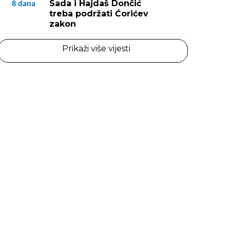
Sada i Hajdaš Dončić
8
dana
treba podržati Ćorićev
zakon
Prikaži više vijesti