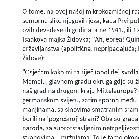
O tome, na ovoj našoj mikrokozmičnoj razin
sumorne slike njegovih jeza, kada Prvi po
ovih devedesetih godina, a ne 1941., ili 19
Isaakova majka Židovka; "Ah, ebrea! Quind
državljanstva (apolitična, nepripadajuća; 
Židove):
"Osjećam kako mi ta riječ (apolide) svrdla 
Memelu, glavnom gradu okruga gdje su živ
naš grad na drugom kraju Mitteleurope? 
germanskom svijetu, zatim sporna među r
manjinama, sa sinovima smatranim sramot
borili na 'pogrešnoj' strani? Oba su grada
naroda, sa suprotstavljenim netrpeljivos
strahovima,.. mržnjama. To je tamo ok