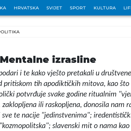
IKA
HRVATSKA
SVIJET
SPORT
KULTURA
LI
POLITIKA
Mentalne izrasline
podari i te kako vješto pretakali u društven
d pritiskom tih apodiktičkih mitova, kao što 
lički potvrđuje svake godine ritualnim "v
aklopljena ili raskopljena, donosila nam rat
ve te nacije "jedinstvenima"; iredentistički 
i "kozmopolitska"; slavenski mit o nama kao v