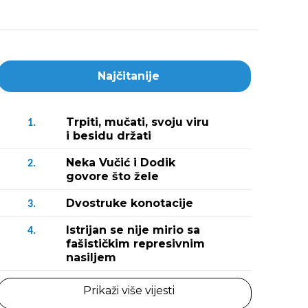
Najčitanije
Trpiti, mučati, svoju viru
1.
i besidu držati
Neka Vučić i Dodik
2.
govore što žele
Dvostruke konotacije
3.
Istrijan se nije mirio sa
4.
fašističkim represivnim
nasiljem
Prikaži više vijesti