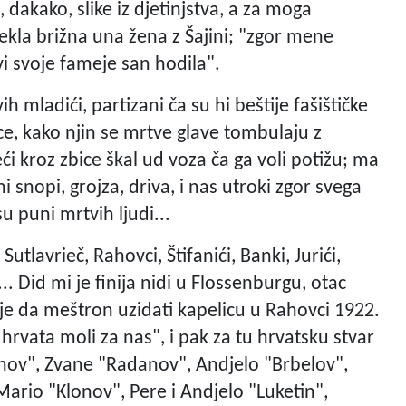
dakako, slike iz djetinjstva, a za moga
 rekla brižna una žena z Šajini; "zgor mene
i svoje fameje san hodila".
h mladići, partizani ča su hi beštije fašištičke
e, kako njin se mrtve glave tombulaju z
i kroz zbice škal ud voza ča ga voli potižu; ma
uni snopi, grojza, driva, i nas utroki zgor svega
 puni mrtvih ljudi...
Sutlavrieč, Rahovci, Štifanići, Banki, Jurići,
... Did mi je finija nidi u Flossenburgu, otac
 je da meštron uzidati kapelicu u Rahovci 1922.
e hrvata moli za nas", i pak za tu hrvatsku stvar
inov", Zvane "Radanov", Andjelo "Brbelov",
ario "Klonov", Pere i Andjelo "Luketin",