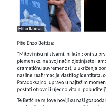
Milan Rakovac
Piše Enzo Bettiza:
"Mitovi nisu ni stvarni, ni lažni; oni su pr
plemenske, na svoj način djetinjaste i a
dramatičnu suvremenost, u ukriženja pono
nasilne reafirmacije vlastitog identiteta,
Paradoksalno, upravo u najtežim moment
postati otrovni i ujedno vitalni pobuditelj"
Te Betičine mitove noviji su naši gospodar