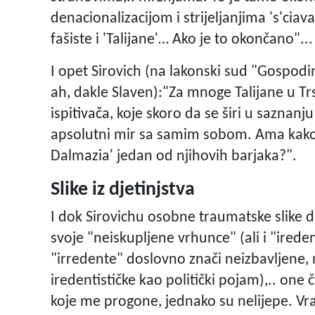
denacionalizacijom i strijeljanjima 's'ciav
fašiste i 'Talijane'… Ako je to okončano"...
I opet Sirovich (na lakonski sud "Gospodi
ah, dakle Slaven):"Za mnoge Talijane u Trs
ispitivača, koje skoro da se širi u saznanj
apsolutni mir sa samim sobom. Ama kako? -
Dalmazia' jedan od njihovih barjaka?".
Slike iz djetinjstva
I dok Sirovichu osobne traumatske slike d
svoje "neiskupljene vrhunce" (ali i "ireden
"irredente" doslovno znači neizbavljene, 
iredentističke kao politički pojam),.. one 
koje me progone, jednako su nelijepe. Vra