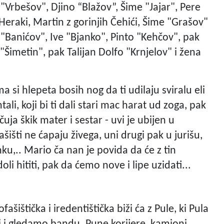
"Vrbešov", Djino “Blažov”, Šime "Jajar", Pere
eraki, Martin z gorinjih Čehići, Šime "Grašov"
 "Banićov", Ive "Bjanko", Pinto "Kehčov", pak
o "Šimetin", pak Talijan Dolfo "Krnjelov" i žena
ma si hlepeta bosih nog da ti udilaju sviralu eli
ntali, koji bi ti dali stari mac harat ud zoga, pak
 čuja škik mater i sestar - uvi je ubijen u
šišti ne ćapaju živega, uni drugi pak u jurišu,
nku,.. Mario ča nan je povida da će z tin
oli hititi, pak da ćemo nove i lipe uzidati...
ofašištička i iredentištička biži ća z Pule, ki Pula