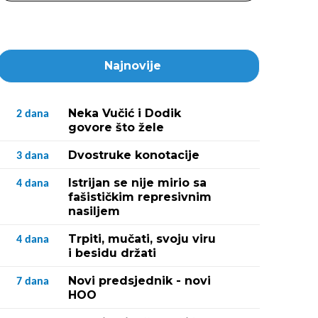
Najnovije
Neka Vučić i Dodik
2
dana
govore što žele
Dvostruke konotacije
3
dana
Istrijan se nije mirio sa
4
dana
fašističkim represivnim
nasiljem
Trpiti, mučati, svoju viru
4
dana
i besidu držati
Novi predsjednik - novi
7
dana
HOO