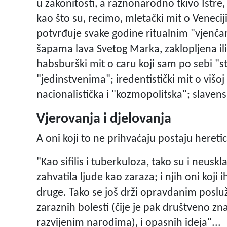
u zakonitosti, a raznonarodno tkivo Istre,
kao što su, recimo, mletački mit o Veneci
potvrđuje svake godine ritualnim "vjenča
šapama lava Svetog Marka, zaklopljena ili 
habsburški mit o caru koji sam po sebi "st
"jedinstvenima"; iredentistički mit o višoj 
nacionalistička i "kozmopolitska"; slavens
Vjerovanja i djelovanja
A oni koji to ne prihvaćaju postaju hereti
"Kao sifilis i tuberkuloza, tako su i neus
zahvatila ljude kao zaraza; i njih oni koji 
druge. Tako se još drži opravdanim poslu
zaraznih bolesti (čije je pak društveno zn
razvijenim narodima), i opasnih ideja"...