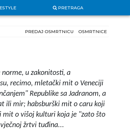
FESTYLE
PRETRAGA
PREDAJ OSMRTNICU
OSMRTNICE
e norme, u zakonitosti, a
su, recimo, mletački mit o Veneciji
jenčanjem" Republike sa Jadranom, a
 ili mir; habsburški mit o caru koji
mit o višoj kulturi koja je "zato što
ječnoj žrtvi tuđina...