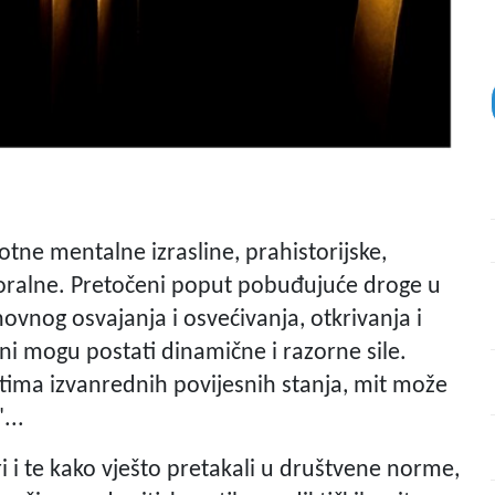
votne mentalne izrasline, prahistorijske,
moralne. Pretočeni poput pobuđujuće droge u
vnog osvajanja i osvećivanja, otkrivanja i
 oni mogu postati dinamične i razorne sile.
ima izvanrednih povijesnih stanja, mit može
...
i i te kako vješto pretakali u društvene norme,