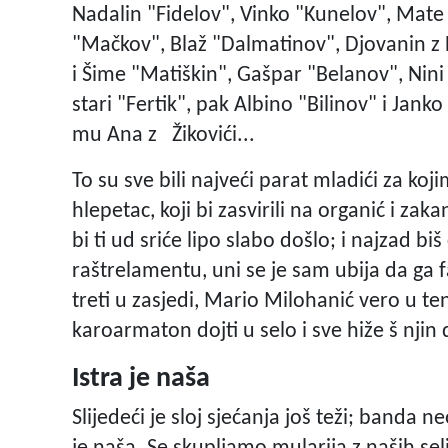
Nadalin "Fidelov", Vinko "Kunelov", Mate 
"Mačkov", Blaž "Dalmatinov", Djovanin z H
i Šime "Matiškin", Gašpar "Belanov", Nini
stari "Fertik", pak Albino "Bilinov" i Jank
mu Ana z Žikovići...
To su sve bili najveći parat mladići za koji
hlepetac, koji bi zasvirili na organić i zaka
bi ti ud sriće lipo slabo došlo; i najzad biš
raštrelamentu, uni se je sam ubija da ga fa
treti u zasjedi, Mario Milohanić vero u te
karoarmaton dojti u selo i sve hiže š njin d
Istra je naša
Slijedeći je sloj sjećanja još teži; banda ne