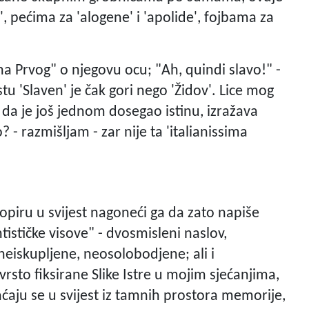
a', pećima za 'alogene' i 'apolide', fojbama za
na Prvog" o njegovu ocu; "Ah, quindi slavo!" -
tu 'Slaven' je čak gori nego 'Židov'. Lice mog
u da je još jednom dosegao istinu, izražava
 razmišljam - zar nije ta 'italianissima
opiru u svijest nagoneći ga da zato napiše
tističke visove" - dvosmisleni naslov,
neiskupljene, neosolobodjene; ali i
čvrsto fiksirane Slike Istre u mojim sjećanjima,
ćaju se u svijest iz tamnih prostora memorije,