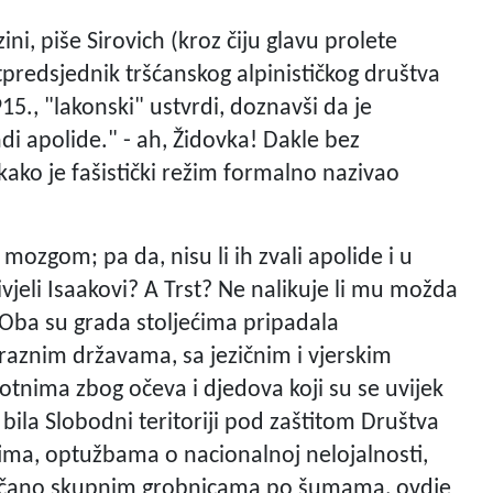
i, piše Sirovich (kroz čiju glavu prolete
tpredsjednik tršćanskog alpinističkog društva
15., "lakonski" ustvrdi, doznavši da je
i apolide." - ah, Židovka! Dakle bez
kako je fašistički režim formalno nazivao
mozgom; pa da, nisu li ih zvali apolide i u
jeli Isaakovi? A Trst? Ne nalikuje li mu možda
Oba su grada stoljećima pripadala
aznim državama, sa jezičnim i vjerskim
nima zbog očeva i djedova koji su se uvijek
 bila Slobodni teritoriji pod zaštitom Društva
tima, optužbama o nacionalnoj nelojalnosti,
ončano skupnim grobnicama po šumama, ovdje