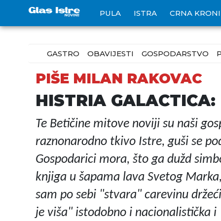
PULA
ISTRA
CRNA KRON
GASTRO
OBAVIJESTI
GOSPODARSTVO
PIŠE MILAN RAKOVAC
HISTRIA GALACTICA: 
Te Betičine mitove noviji su naši gos
raznonarodno tkivo Istre, guši se po
Gospodarici mora, što ga dužd simbo
knjiga u šapama lava Svetog Marka, z
sam po sebi "stvara" carevinu držeći s
je viša" istodobno i nacionalistička 