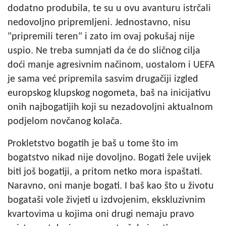
dodatno produbila, te su u ovu avanturu istrčali
nedovoljno pripremljeni. Jednostavno, nisu
"pripremili teren" i zato im ovaj pokušaj nije
uspio. Ne treba sumnjati da će do sličnog cilja
doći manje agresivnim načinom, uostalom i UEFA
je sama već pripremila sasvim drugačiji izgled
europskog klupskog nogometa, baš na inicijativu
onih najbogatijih koji su nezadovoljni aktualnom
podjelom novčanog kolača.
Prokletstvo bogatih je baš u tome što im
bogatstvo nikad nije dovoljno. Bogati žele uvijek
biti još bogatiji, a pritom netko mora ispaštati.
Naravno, oni manje bogati. I baš kao što u životu
bogataši vole živjeti u izdvojenim, ekskluzivnim
kvartovima u kojima oni drugi nemaju pravo