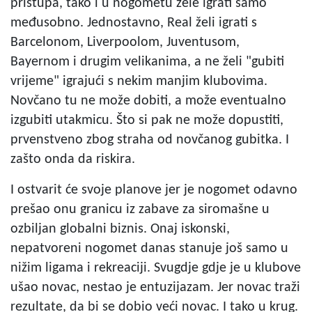
pristupa, tako i u nogometu žele igrati samo
međusobno. Jednostavno, Real želi igrati s
Barcelonom, Liverpoolom, Juventusom,
Bayernom i drugim velikanima, a ne želi "gubiti
vrijeme" igrajući s nekim manjim klubovima.
Novčano tu ne može dobiti, a može eventualno
izgubiti utakmicu. Što si pak ne može dopustiti,
prvenstveno zbog straha od novčanog gubitka. I
zašto onda da riskira.
I ostvarit će svoje planove jer je nogomet odavno
prešao onu granicu iz zabave za siromašne u
ozbiljan globalni biznis. Onaj iskonski,
nepatvoreni nogomet danas stanuje još samo u
nižim ligama i rekreaciji. Svugdje gdje je u klubove
ušao novac, nestao je entuzijazam. Jer novac traži
rezultate, da bi se dobio veći novac. I tako u krug.