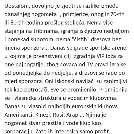
Uostalom, dovoljno je sjetiti se razlike između
današnjeg nogometa i, primjerice, onog iz 70-tih
ili 80-tih godina prošlog stoljeća. Nema više
stajanja na tribinama, igranja isključivo nedjeljom
i ponekad subotom, nema "čistih" dresova bez
imena sponzora… Danas se grade sportske arene
u kojima je prvenstveni cilj izgradnja VIP loža za
one najbogatije, zbog novaca od TV prava igra se
od ponedjeljka do nedjelje, a dresovi se rade po
mjeri sponzora. Oni iskonski navijači su zanimljivi
tek kao potrošači. Sve se promijenilo. Promijenila
se i vlasnička struktura u vodećim klubovima.
Danas su vlasnici najboljih europskih klubova
Amerikanci, Kinezi, Rusi, Arapi… Njima je
nogomet stvar prestiža i vode klub kao
korporaciju. Zato ih interesira samo profit.