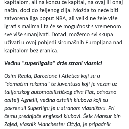
kapitalom, ali na koncu će kapital, na ovaj ili onaj
način, doći do željenog cilja. Možda to neće biti
zatvorena liga poput NBA, ali veliki ne žele više
igrati s malima i ta će se mogućnost s vremenom
sve više smanjivati. Dotad, možemo svi skupa
uživati u ovoj pobjedi siromašnih Europljana nad
kapitalom bez granica.
Većinu "superligaša" drže strani vlasnici
Osim Reala, Barcelone i Atletica koji su u
"domaćim rukama" te Juventusa koji je vezan uz
talijanskog automobilističkog diva Fiat, odnosno
obitelj Agnelli, većina ostalih klubova koji su
pokrenuli Superligu je u stranom vlasništvu. Pri
čemu prednjače engleski klubovi. Šeik Mansur bin
Zajed, vlasnik Manchester Cityja, je pripadnik