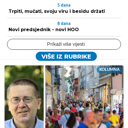
5
dana
Trpiti, mučati, svoju viru i besidu držati
8
dana
Novi predsjednik - novi HOO
Prikaži više vijesti
VIŠE IZ RUBRIKE
KOLUMNA