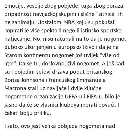
Emocije, veselje zbog pobjede, tuga zbog poraza,
pripadnost navijačkoj skupini i slične "sitnice" ih
ne zanimaju. Uostalom, NBA koju su pokušali
kopirati je više spektakl nego li istinsko sportsko
natjecanje. No, nisu računali na to da je nogomet
duboko ukorijenjen u europsko tkivo i da je na
Starom kontinentu nogomet još uvijek "više od
igre". Da se tu, doslovno, živi nogomet. A još kad
su i pojedini šefovi država poput britanskog
Borisa Johnsona i francuskog Emmanuela
Macrona stali uz navijače i dvije ključne
nogometne organizacije UEFA-u i FIFA-u, bilo je
jasno da će se vlasnici klubova morati povući. I
čekati bolju priliku.
I zato, ovo jest velika pobjeda nogometa nad