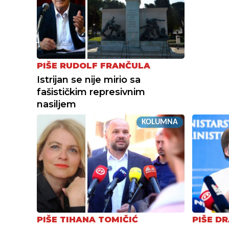
PIŠE RUDOLF FRANČULA
Istrijan se nije mirio sa
fašističkim represivnim
nasiljem
KOLUMNA
PIŠE TIHANA TOMIČIĆ
PIŠE D