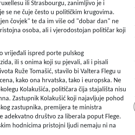
xellesu ili Strasbourgu, zanimljivo je i
e se ne čuje često u političkim krugovima.
jen čovjek" te da im više od "dobar dan" ne
istojna osoba, ali i vjerodostojan političar koji
o vrijeđali ispred porte pulskog
ida, ili s onima koji su pjevali, ali i pisali
života Ruže Tomašić, stavilo bi Valtera Flegu u
 scena, kako ona hrvatska, tako i europska. Ne
olegu Kolakušića, političara čija stajališta nisu
mna. Zastupnik Kolakušić koji najavljuje pohod
kog zastupnika, premijera te ministra
e adekvatno društvo za liberala poput Flege.
skim hodnicima pristojni ljudi nemaju ni na