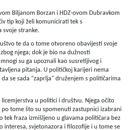
-ovom Biljanom Borzan i HDZ-ovom Dubravkom
v tip koji želi komunicirati tek s
a svoje stranke.
ruštvo te da o tome otvoreno obavijesti svoje
o zbog njega; dok je bio na dužnosti
mnogi su ga upoznali kao susretljivog i
avljena pitanja. U političkoj karijeri nema
be da se sada "zaprlja" druženjem s političarima
licemjerstva u politici i društvu. Njega očito
i po tome što su spomenuti zastupnici izabrani
ono tek fraza izmišljeno u glavama političara bez
 interesa, svjetonazora i filozofije i u tome se