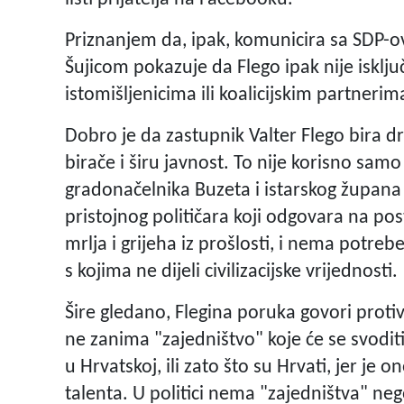
Priznanjem da, ipak, komunicira sa SDP
Šujicom pokazuje da Flego ipak nije isključi
istomišljenicima ili koalicijskim partnerim
Dobro je da zastupnik Valter Flego bira d
birače i širu javnost. To nije korisno sam
gradonačelnika Buzeta i istarskog župana 
pristojnog političara koji odgovara na post
mrlja i grijeha iz prošlosti, i nema potre
s kojima ne dijeli civilizacijske vrijednosti.
Šire gledano, Flegina poruka govori protiv 
ne zanima "zajedništvo" koje će se svodit
u Hrvatskoj, ili zato što su Hrvati, jer je 
talenta. U politici nema "zajedništva" nego