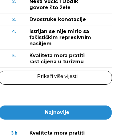
Neka Vučić i Dodik
2.
govore što žele
Dvostruke konotacije
3.
Istrijan se nije mirio sa
4.
fašističkim represivnim
nasiljem
Kvaliteta mora pratiti
5.
rast cijena u turizmu
Prikaži više vijesti
Najnovije
Kvaliteta mora pratiti
3
h