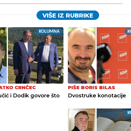
VIŠE IZ RUBRIKE
KOLUMNA
K
LATKO CRNČEC
PIŠE BORIS BILAS
čić i Dodik govore što
Dvostruke konotacije
K