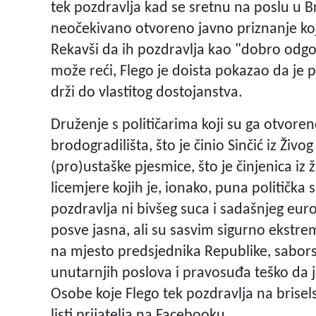
tek pozdravlja kad se sretnu na poslu u Bru
neočekivano otvoreno javno priznanje koj
Rekavši da ih pozdravlja kao "dobro odgo
može reći, Flego je doista pokazao da je pr
drži do vlastitog dostojanstva.
Druženje s političarima koji su ga otvoren
brodogradilišta, što je činio Sinčić iz Živog z
(pro)ustaške pjesmice, što je činjenica iz 
licemjere kojih je, ionako, puna politička
pozdravlja ni bivšeg suca i sadašnjeg eurok
posve jasna, ali su sasvim sigurno ekstre
na mjesto predsjednika Republike, sabors
unutarnjih poslova i pravosuđa teško da j
Osobe koje Flego tek pozdravlja na brisel
listi prijatelja na Facebooku.