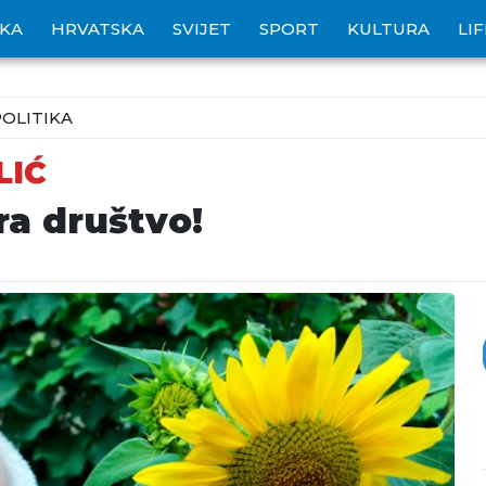
IKA
HRVATSKA
SVIJET
SPORT
KULTURA
LI
POLITIKA
LIĆ
ra društvo!