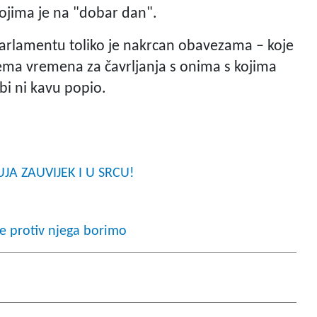
kojima je na "dobar dan".
arlamentu toliko je nakrcan obavezama – koje
nema vremena za čavrljanja s onima s kojima
 bi ni kavu popio.
JA ZAUVIJEK I U SRCU!
e protiv njega borimo