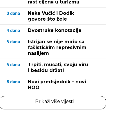
rast cijena u turizmu
Neka Vučić i Dodik
3
dana
govore što žele
Dvostruke konotacije
4
dana
Istrijan se nije mirio sa
5
dana
fašističkim represivnim
nasiljem
Trpiti, mučati, svoju viru
5
dana
i besidu držati
Novi predsjednik - novi
8
dana
HOO
Prikaži više vijesti