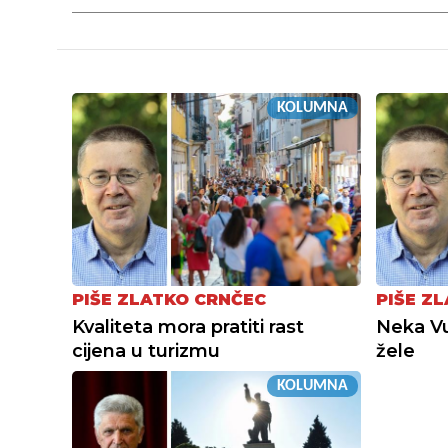
KOLUMNA
PIŠE ZLATKO CRNČEC
PIŠE Z
Kvaliteta mora pratiti rast
Neka Vu
cijena u turizmu
žele
KOLUMNA