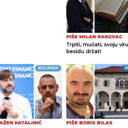
PIŠE MILAN RAKOVAC
Trpiti, mučati, svoju viru
besidu držati
KOLUMNA
K
RAŽEN KATALINIĆ
PIŠE BORIS BILAS